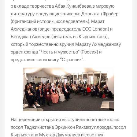
о вкладе творчества Абая Кунанбаева в мировую
литературу следующие спикеры: Джонатан Фрайер
(британский историк, исследователь), Марат
Ахмеджанов (вице-председатель ECG London) и
Бегиджан Ахмедов (писатель из Кыргызстана),
который торжественно вручил Марату Ахмеджанову
орден фонда “Честь и мужество” (Россия) и
представил свою книгу “Странник”.
На церемонии открытия выступили почетные гости:
посол Таджикистана Эркинхон Рахматуллозода, посол
Кыргызстана Мухтар Джумалиев и советник-