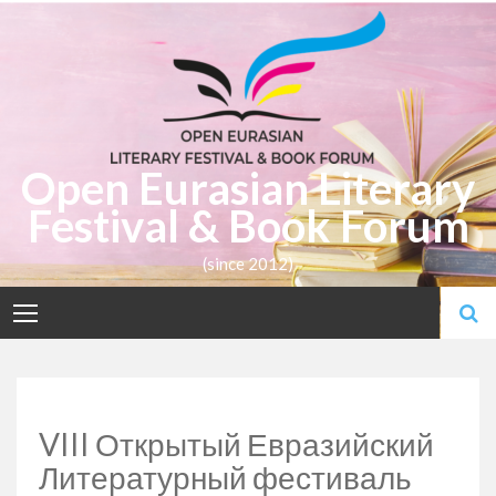
Skip
to
content
Open Eurasian Literary
Festival & Book Forum
(since 2012)
VIII Открытый Евразийский
Литературный фестиваль