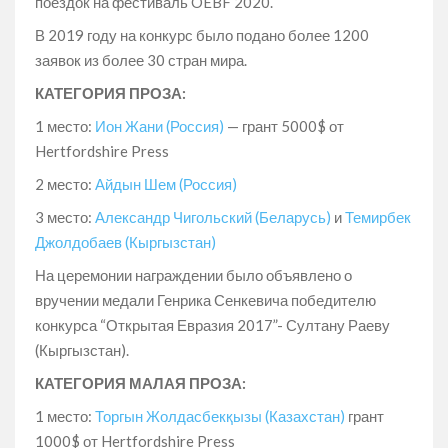
поездок на фестиваль OEBF 2020.
В 2019 году на конкурс было подано более 1200
заявок из более 30 стран мира.
КАТЕГОРИЯ ПРОЗА:
1 место:
Ион Жани (Россия)
— грант 5000$ от
Hertfordshire Press
2 место:
Айдын Шем (Россия)
3 место:
Александр Чигольский (Беларусь)
и
Темирбек
Джолдобаев (Кыргызстан)
На церемонии награждении было объявлено о
вручении медали Генрика Сенкевича победителю
конкурса “Открытая Евразия 2017”- Султану Раеву
(Кыргызстан).
КАТЕГОРИЯ МАЛАЯ ПРОЗА:
1 место:
Торгын Жолдасбекқызы (Казахстан)
грант
1000$ от Hertfordshire Press