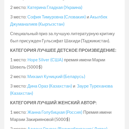
2 место:
Катерина Гладкая (Украина)
3 место:
София Тимуровна (Словакия)
и
Акылбек
Джуманалиев (Кыргызстан)
Специальный приз за лучшую литературную критику
был присужден Гульсифат Шахиди (Таджикистан).
КАТЕГОРИЯ ЛУЧШЕЕ ДЕТСКОЕ ПРОИЗВЕДЕНИЕ:
1 место:
Hope Silver (США)
премия имени Марии
Шевель (5000$)
2 место:
Михаил Куницкий (Беларусь)
3 место:
Дина Ораз (Казахстан)
и
Зауре Туреханова
(Казахстан)
КАТЕГОРИЯ ЛУЧШИЙ ЖЕНСКИЙ АВТОР:
1 место:
Жанна Голубицкая (Россия)
Премия имени
Марзии Закирияновой (5000$)
2 место:
Алдона Групас (Великобритания/ Литва)