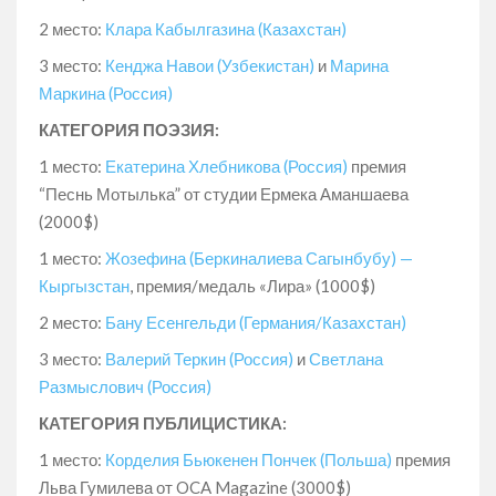
2 место:
Клара Кабылгазина (Казахстан)
3 место:
Кенджа Навои (Узбекистан)
и
Марина
Маркина (Россия)
КАТЕГОРИЯ ПОЭЗИЯ:
1 место:
Екатерина Хлебникова (Россия)
премия
“Песнь Мотылька” от студии Ермека Аманшаева
(2000$)
1 место:
Жозефина (Беркиналиева Сагынбубу) —
Кыргызстан
, премия/медаль «Лира» (1000$)
2 место:
Бану Есенгельди (Германия/Казахстан)
3 место:
Валерий Теркин (Россия)
и
Светлана
Размыслович (Россия)
КАТЕГОРИЯ ПУБЛИЦИСТИКА:
1 место:
Корделия Бьюкенен Пончек (Польша)
премия
Льва Гумилева от OCA Magazine (3000$)