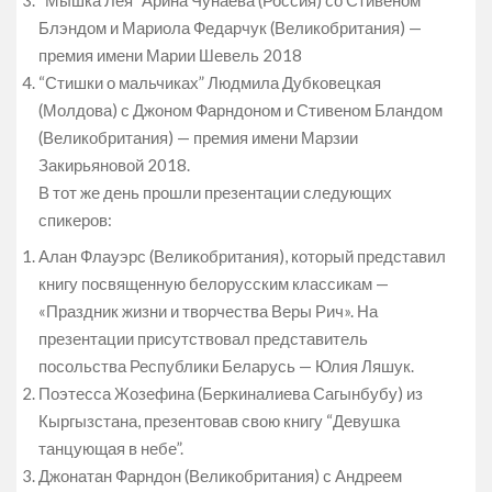
“Мышка Лея” Арина Чунаева (Россия) со Стивеном
Блэндом и Мариола Федарчук (Великобритания) —
премия имени Марии Шевель 2018
“Стишки о мальчиках” Людмила Дубковецкая
(Молдова) с Джоном Фарндоном и Стивеном Бландом
(Великобритания) — премия имени Марзии
Закирьяновой 2018.
В тот же день прошли презентации следующих
спикеров:
Алан Флауэрс (Великобритания), который представил
книгу посвященную белорусским классикам —
«Праздник жизни и творчества Веры Рич». На
презентации присутствовал представитель
посольства Республики Беларусь — Юлия Ляшук.
Поэтесса Жозефина (Беркиналиева Сагынбубу) из
Кыргызстана, презентовав свою книгу “Девушка
танцующая в небе”.
Джонатан Фарндон (Великобритания) с Андреем