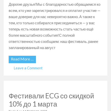
Дорогие друзья!Мы с благодарностью обращаемся ко
всем, кто уже зарегистрировался и оплатил участие —
ваше доверие для нас невероятно важно. А также к
тем, кто только собирался присоединиться — у вас
теперь есть новая возможность стать частью ещё
более масштабного события!С полной
ответственностью сообщаем: наш фестиваль, ранее
запланированный на август
Read More …
on
Leave a Comment
Фестиваль
переносится
OEBF
—
Фестивали ECG со скидкой
встречаемся
в
10% до 1 марта
2026