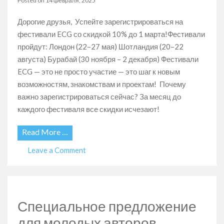
году!
Posted on
14 февраля, 2025
Дорогие друзья, Успейте зарегистрироваться на
фестивали ECG со скидкой 10% до 1 марта!Фестивали
пройдут: Лондон (22–27 мая) Шотландия (20–22
августа) Бурабай (30 ноября – 2 декабря) Фестивали
ECG — это не просто участие — это шаг к новым
возможностям, знакомствам и проектам! Почему
важно зарегистрироваться сейчас? За месяц до
каждого фестиваля все скидки исчезают!
Read More …
on
Leave a Comment
Фестивали
ECG
со
скидкой
Специальное предложение
10% до
1
для молодых авторов