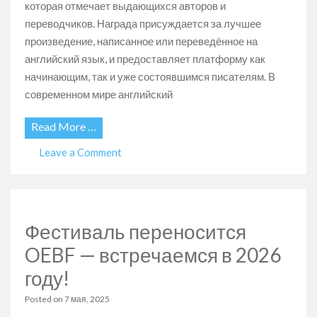
которая отмечает выдающихся авторов и
переводчиков. Награда присуждается за лучшее
произведение, написанное или переведённое на
английский язык, и предоставляет платформу как
начинающим, так и уже состоявшимся писателям. В
современном мире английский
Read More …
on
Leave a Comment
Премия
Александры
Рей
за
Фестиваль переносится
лучшее
произведение
OEBF — встречаемся в 2026
на
году!
английском
языке
Posted on
7 мая, 2025