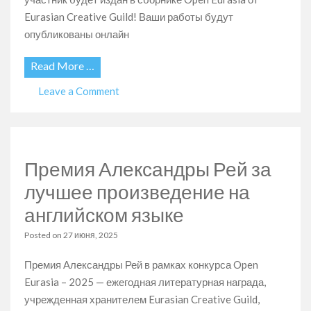
Eurasian Creative Guild! Ваши работы будут
опубликованы онлайн
Read More …
on
Leave a Comment
🌟
Внимание,
создатели
слов
Премия Александры Рей за
и
творцы
лучшее произведение на
идей!
английском языке
🌟
Posted on
27 июня, 2025
Премия Александры Рей в рамках конкурса Open
Eurasia – 2025 — ежегодная литературная награда,
учрежденная хранителем Eurasian Creative Guild,