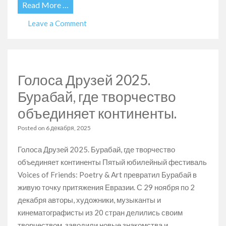
Read More …
on
Leave a Comment
Завершился
прием
заявок
на
Голоса Друзей 2025.
конкурсы
Voices
Бурабай, где творчество
of
объединяет континенты.
Friends
и
Posted on
6 декабря, 2025
Open
Eurasia!
Голоса Друзей 2025. Бурабай, где творчество
объединяет континенты Пятый юбилейный фестиваль
Voices of Friends: Poetry & Art превратил Бурабай в
живую точку притяжения Евразии. С 29 ноября по 2
декабря авторы, художники, музыканты и
кинематографисты из 20 стран делились своим
творчеством, заводили новые знакомства и