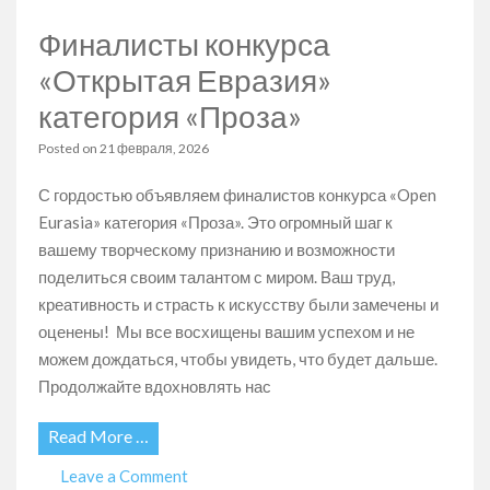
Eurasia»
Финалисты конкурса
категория
«Нон-
«Открытая Евразия»
фикшн»
категория «Проза»
Posted on
21 февраля, 2026
С гордостью объявляем финалистов конкурса «Open
Eurasia» категория «Проза». Это огромный шаг к
вашему творческому признанию и возможности
поделиться своим талантом с миром. Ваш труд,
креативность и страсть к искусству были замечены и
оценены! Мы все восхищены вашим успехом и не
можем дождаться, чтобы увидеть, что будет дальше.
Продолжайте вдохновлять нас
Read More …
on
Leave a Comment