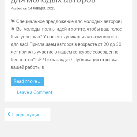
марта
Posted on
14 января, 2025
🌟 Специальное предложение для молодых авторов!
🌟 Вы молоды, полны идей и хотите, чтобы ваш голос
был услышан? У нас есть уникальная возможность
для вас! Приглашаем авторов в возрасте от 20 до 30
лет принять участие в нашем конкурсе совершенно
бесплатно*! 🎉 Что вас ждет? Публикация отрывка
вашей работы в
Read More …
on
Leave a Comment
Специальное
предложение
Навигация
для
Предыдущие записи
молодых
по
авторов
записям