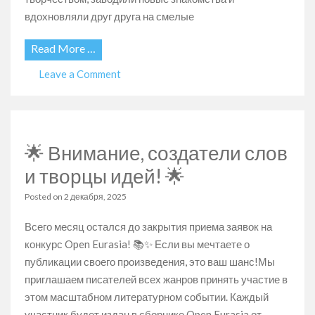
вдохновляли друг друга на смелые
Read More …
on
Leave a Comment
Голоса
Друзей
2025.
Бурабай,
🌟 Внимание, создатели слов
где
творчество
и творцы идей! 🌟
объединяет
континенты.
Posted on
2 декабря, 2025
Всего месяц остался до закрытия приема заявок на
конкурс Open Eurasia! 📚✨ Если вы мечтаете о
публикации своего произведения, это ваш шанс!Мы
приглашаем писателей всех жанров принять участие в
этом масштабном литературном событии. Каждый
участник будет издан в сборнике Open Eurasia от