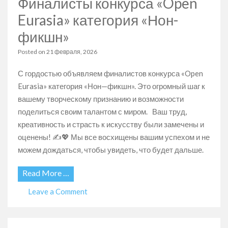
Финалисты конкурса «Open
категория
«Детская
Eurasia» категория «Нон-
проза»
фикшн»
Posted on
21 февраля, 2026
С гордостью объявляем финалистов конкурса «Open
Eurasia» категория «Нон—фикшн». Это огромный шаг к
вашему творческому признанию и возможности
поделиться своим талантом с миром. Ваш труд,
креативность и страсть к искусству были замечены и
оценены! ✍️💖 Мы все восхищены вашим успехом и не
можем дождаться, чтобы увидеть, что будет дальше.
Read More …
on
Leave a Comment
Финалисты
конкурса
«Open