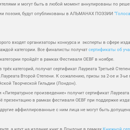
телями и могут быть в любой момент аннулированы по реше
гории поэзия, будут опубликованы в АЛЬМАНАХ ПОЭЗИИ
“Голоса
торого входят организаторы конкурса и эксперты в сфере изда
каждой категории. Все финалисты получат
сертификаты об уч
атегории пройдёт в рамках Фестиваля OEBF в ноябре.
 трёх категорий, получат сертификат Лауреата Третьей Степен
 Лауреата Второй Степени. К сожалению, призы за 2-ое и 3-ье
йской Творческой Гильдии (Лондон).
и «Литературное произведение» получит сертификат Лауреат
её презентацию в рамках фестиваля OEBF при поддержке издате
и другие аффиллированные с ним лица не могут быть допущен
нте, а идут на издание книг в Лондоне в рамках
Книжной сер