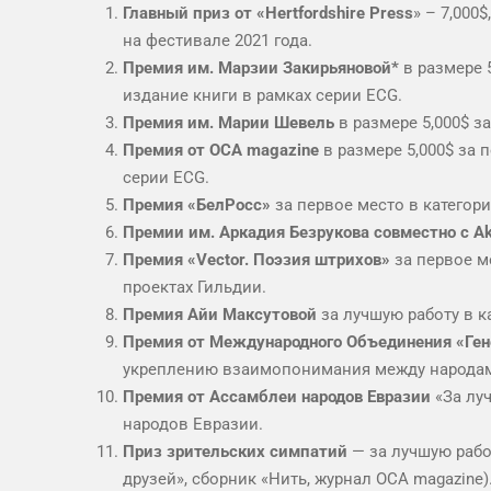
Главный приз от «Hertfordshire Press
» – 7,000
на фестивале 2021 года.
Премия им. Марзии Закирьяновой*
в размере 
издание книги в рамках серии ECG.
Премия им. Марии Шевель
в размере 5,000$ з
Премия от OCA magazine
в размере 5,000$ за 
серии ECG.
Премия «БелРосс»
за первое место в категори
Премии им. Аркадия Безрукова совместно с Ak
Премия
«Vector. Поэзия штрихов»
за первое м
проектах Гильдии.
Премия Айи Максутовой
за лучшую работу в ка
Премия от Международного Объединения «Ген
укреплению взаимопонимания между народами
Премия от Ассамблеи народов Евразии
«За лу
народов Евразии.
Приз зрительских симпатий
— за лучшую работ
друзей», сборник «Нить, журнал OCA magazine)