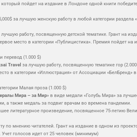
$, который пойдет на издание в Лондоне одной книги победи
5,000$ за лучшую женскую работу в любой категории раздела 
а лучшую работу, посвященную детской тематике. Грант на изд
первое место в категории «Публицистика». Премия пойдет на
и перевод (1.000 $)
sai Travel
за лучшую работу, посвященную тематике гор (2.000
есто в категории «Иллюстрация» от Ассоциации «БелБренд» в р
тегории Малая проза (1.000 $)
ералы Мира – за Мир
» в виде медали «Голубь Мира» за лучш
, а также медаль за подвиг врачам во времена пандемии.
чшее литературное произведение, посвященное 75-летию Вел
у по мнению читателей. Грант на издание в одном из проектов
. Учет голосов идет от 25 человек (минимум)