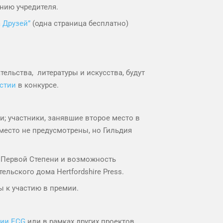
нию учредителя.
 Друзей”
(одна страница бесплатно)
тельства, литературы и искусства, будут
астии
в конкурсе.
и; участники, занявшие второе место в
 место не предусмотрены, но Гильдия
а Первой Степени и возможность
льского дома Hertfordshire Press.
ы к участию в премии.
ии ECG
или в рамках других проектов