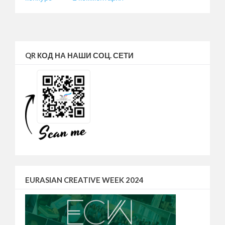
записи
Как
принять
участие
в
QR КОД НА НАШИ СОЦ. СЕТИ
конкурсе
Open
Eurasia
—
2021
БЕСПЛАТНО?
EURASIAN CREATIVE WEEK 2024