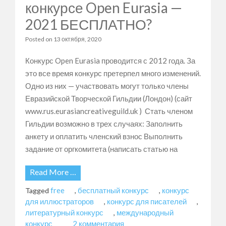
конкурсе Open Eurasia —
2021 БЕСПЛАТНО?
Posted on
13 октября, 2020
Конкурс Open Eurasia проводится с 2012 года. За
это все время конкурс претерпел много изменений.
Одно из них — участвовать могут только члены
Евразийской Творческой Гильдии (Лондон) (сайт
www.rus.eurasiancreativeguild.uk ) Стать членом
Гильдии возможно в трех случаях: Заполнить
анкету и оплатить членский взнос Выполнить
задание от оргкомитета (написать статью на
Read More …
free
бесплатный конкурс
конкурс
Tagged
,
,
для иллюстраторов
конкурс для писателей
,
,
литературный конкурс
международный
,
к
конкурс
2 комментария