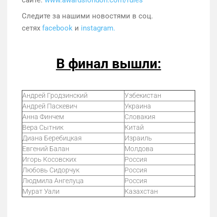
Следите за нашими новостями в соц.
сетях
facebook
и
instagram.
В финал вышли:
Андрей Гродзинский
Узбекистан
Андрей Паскевич
Украина
Анна Финчем
Словакия
Вера Сытник
Китай
Диана Беребицкая
Израиль
Евгений Балан
Молдова
Игорь Косовских
Россия
Любовь Сидорчук
Россия
Людмила Ангелуца
Россия
Мурат Уали
Казахстан