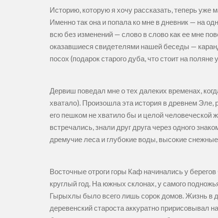
Историю, которую я хочу рассказать, теперь уже 
Именно так она и попала ко мне в дневник — на о
всю без изменений — слово в слово как ее мне по
оказавшиеся свидетелями нашей беседы — каранд
посох (подарок старого дуба, что стоит на поляне
Дервиш поведал мне о тех далеких временах, когд
хватало). Произошла эта история в древнем Эле
его пешком не хватило бы и целой человеческой жи
встречались, знали друг друга через одного знаком
дремучие леса и глубокие воды, высокие снежные
Восточные отроги горы Каф начинались у берегов
круглый год. На южных склонах, у самого поднож
Гырыхлы было всего лишь сорок домов. Жизнь в д
деревенский староста аккуратно пририсовывал на 