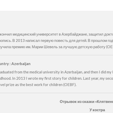
кончил медицинский университет в Азербайджане, защитил докт
опись. В 2013 написал первую повесть для детей. В прошлом го
учила премию им. Марии Шевель за лучшую детскую работу (OE
ntry : Azerbaijan
raduated from the medical university in Azerbaijan, and then I did my 
ldhood. In 2013 I wrote my first story for children. Last year, my se
vel prize as the best work for children (OEBF).
Отрывок из сказки «Клятвен
У костра