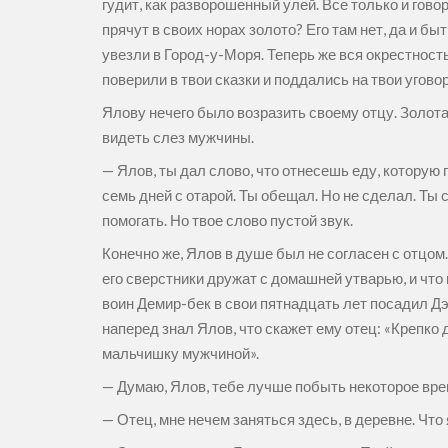
гудит, как разворошенный улей. Все только и гово
прячут в своих норах золото? Его там нет, да и б
увезли в Город-у-Моря. Теперь же вся окрестность
поверили в твои сказки и поддались на твои угово
Ялову нечего было возразить своему отцу. Золота
видеть слез мужчины.
— Ялов, ты дал слово, что отнесешь еду, которую
семь дней с отарой. Ты обещал. Но не сделал. Ты с
помогать. Но твое слово пустой звук.
Конечно же, Ялов в душе был не согласен с отцом. 
его сверстники дружат с домашней утварью, и что
воин Демир-бек в свои пятнадцать лет посадил Дэв
наперед знал Ялов, что скажет ему отец: «Крепко
мальчишку мужчиной».
— Думаю, Ялов, тебе лучше побыть некоторое врем
— Отец, мне нечем заняться здесь, в деревне. Что