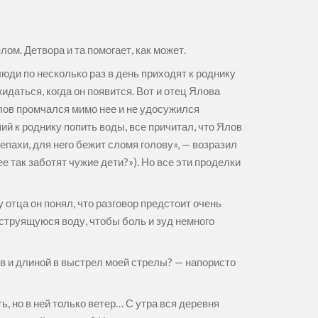
ом. Детвора и та помогает, как может.
юди по несколько раз в день приходят к роднику
идаться, когда он появится. Вот и отец Ялова
Ялов промчался мимо нее и не удосужился
й к роднику попить воды, все причитал, что Ялов
епахи, для него бежит сломя голову», — возразил
 так заботят чужие дети?»). Но все эти проделки
отца он понял, что разговор предстоит очень
 струящуюся воду, чтобы боль и зуд немного
ов и длиной в выстрел моей стрелы? — напористо
ь, но в ней только ветер… С утра вся деревня