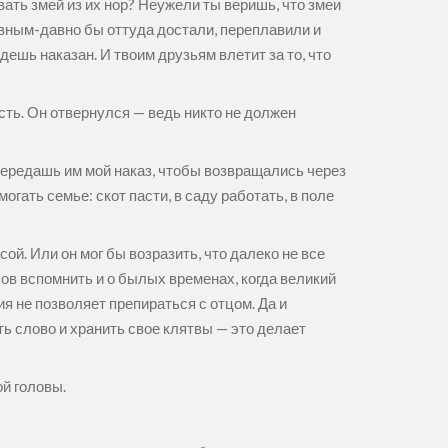
ивать змей из их нор? Неужели ты веришь, что змеи
 давным-давно бы оттуда достали, переплавили и
дешь наказан. И твоим друзьям влетит за то, что
есть. Он отвернулся — ведь никто не должен
 передашь им мой наказ, чтобы возвращались через
огать семье: скот пасти, в саду работать, в поле
сой. Или он мог бы возразить, что далеко не все
лов вспомнить и о былых временах, когда великий
я не позволяет препираться с отцом. Да и
ть слово и хранить свое клятвы — это делает
ой головы.