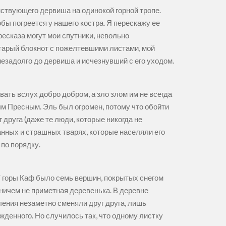
нствующего дервиша на одинокой горной тропе.
бы погреется у нашего костра. Я перескажу ее
ресказа могут мои спутники, невольно
тарый блокнот с пожелтевшими листами, мой
 незадолго до дервиша и исчезнувший с его уходом.
вать вслух добро добром, а зло злом им не всегда
м Пресным. Эль был огромен, потому что обойти
 друга (даже те люди, которые никогда не
транных и страшных тварях, которые населяли его
по порядку.
У горы Каф было семь вершин, покрытых снегом
ничем не приметная деревенька. В деревне
ления незаметно сменяли друг друга, лишь
денного. Но случилось так, что одному листку