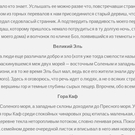
мало кто знает. Услышать ее можно разве что, повстречавши стра
дном из горных перевалов к нам присоединился старый дервиш, что
ведал седовласый странник. А подтвердить правдивость моего пе
аш, которому пришлось немало потрудиться в ту долгую ночь, с
 у моего дома) и волчонок по кличке Боз, появившийся из темноты
Великий Эль
а люди еще различали добро и зло (хотя уже тогда смелости назы
, раскинувшемся меж двух морей — восточным Соленым и западны
зни, и в то же время Эль был мал, ведь все его жители знали друг
ого). Здесь я оговорюсь, что речь идет о людях, а не о всяких с
 вершины гор и темные глубины сырых пещер. Впрочем, обо всем 
Гора Каф
 Соленого моря, а западные склоны доходили до Пресного моря. 
ья горы Каф среди спокойных чинаровых рощ ютилась маленькая, 
еревне текла неторопливым потоком, словно ленивая река. Поко
семейном древе очередной листок и вписывал в него имя новорож