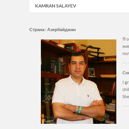
KAMRAN SALAYEV
Страна :
Азербайджан
Я о
жив
пол
Cou
I g
chi
She