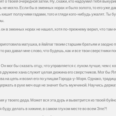
рят о твоей очередной затеи. Ну, скажи, кто надоумил тебя выкур
ыть не могло. Если бы в змеиных норах и было золото, то его уже
 кишит ползучими гадами, того и гляди кого-нибудь ужалят. Ты бу
ры.
 он в змеиных норах не нашел, хотя по-прежнему верил, что там 
 приготовила матушка, в йайлаг твоим старшим братьям и заодно
то раз давал мне слово, что будешь, как и все твои сверстники пом
Он мог бы сказать отцу, что управляется с луком лучше, чем с ко
 в дружине хана служит целая дюжина его сверстников. Мог бы Я
а на цепь и возил его по улицам Города-у-Моря. Однако, традици
 держать в руке меч еще не значит быть мужчиной. Научись держа
я у твоего деда. Может вся эта дурь и выветрится из твоей буйн
 я буду делать в хижине, в самом глухом месте во всем Эле?!