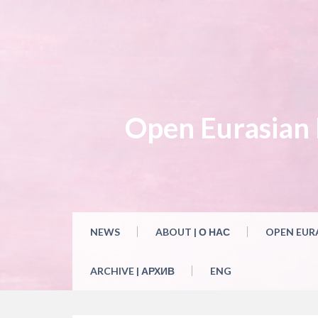
Skip
to
content
Open Eurasian L
NEWS
ABOUT | О НАС
OPEN EUR
ARCHIVE | АРХИВ
ENG