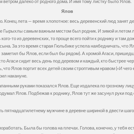
 ветром далеко от родного дома. И имя тому листку было Ялов.
Ялов
. Конец лета — время хлопотное: весь деревенский люд занят дел
не Гырыхлы самым важным местом был родник. И зимой и летом л
кого-то из деревенских, то проще всего пойти к роднику и там дож
 сына. За это время старая Гюльбике успела наябедничать, что 
заметил бы Ялов, если был бы рядом). А хромой Агаси, пришедши
то Агаси сидит весь день под деревом и каждый, кто быстрее чер
что Ялов портит всех детей своим строптивым нравом («И чего ее
рил накануне.
апанными руками показался Ялов. Еще издалека по грозному лицу 
одумал Ялов. Подбежав к роднику, Ялов тут же засунул руки под
елать пятнадцатилетнему мужчине в деревне шириной в двести шаг
оработать. Была бы голова на плечах. Голова, конечно, у тебя ест