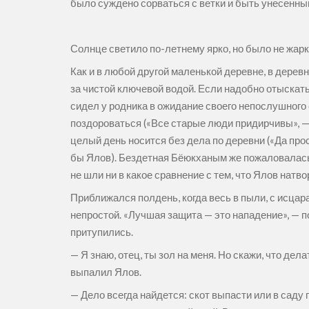
было суждено сорваться с ветки и быть унесенным
Солнце светило по-летнему ярко, но было не жарко
Как и в любой другой маленькой деревне, в дерев
за чистой ключевой водой. Если надобно отыскать 
сидел у родника в ожидание своего непослушного
поздороваться («Все старые люди придирчивы», — 
целый день носится без дела по деревни («Да прос
бы Ялов). Бездетная Бёюкханым же пожаловалась, 
не шли ни в какое сравнение с тем, что Ялов натво
Приближался полдень, когда весь в пыли, с исцар
непростой. «Лучшая защита — это нападение», — п
притупились.
— Я знаю, отец, ты зол на меня. Но скажи, что д
выпалил Ялов.
— Дело всегда найдется: скот выпасти или в саду п