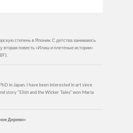
орскую степень в Японии. С детства занимаюсь
ду вторая повесть «Илиш и плетеные истории»
BF).
PhD in Japan. I have been interested in art since
cond story “Elish and the Wicker Tales” won Maria
ное Дерево»