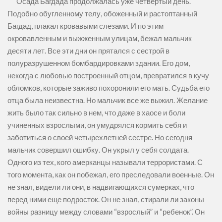
Осада Багдада продолжалась уже четвертый день.
Подобно обугленному телу, обоженный и растоптанный
Багдад, плакал кровавыми слезами. И по этим
окровавленным и выжженным улицам, бежал мальчик
десяти лет. Все эти дни он прятался с сестрой в
полуразрушенном бомбардировками здании. Его дом,
некогда с любовью построенный отцом, превратился в кучу
обломков, которые заживо похоронили его мать. Судьба его
отца была неизвестна. Но мальчик все же выжил. Желание
жить было так сильно в нем, что даже в хаосе и боли
учиненных взрослыми, он умудрялся кормить себя и
заботиться о своей четырехлетней сестре. Но сегодня
мальчик совершил ошибку. Он укрыл у себя солдата.
Одного из тех, кого амерканцы называли террористами. С
того момента, как он побежал, его преследовали военные. Он
не знал, видели ли они, в надвигающихся сумерках, что
перед ними еще подросток. Он не знал, стирали ли законы
войны разницу между словами “взрослый” и “ребенок”. Он