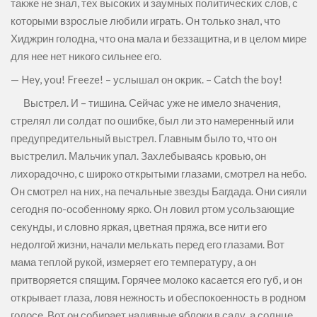
также не знал, тех высоких и заумных политических слов, с
которыми взрослые любили играть. Он только знал, что
Хиджрин голодна, что она мала и беззащитна, и в целом мире
для нее нет никого сильнее его.
— Hey, you! Freeze! – услышал он окрик. – Catch the boy!
Выстрел. И – тишина. Сейчас уже не имело значения,
стрелял ли солдат по ошибке, был ли это намеренный или
предупредительный выстрел. Главным было то, что он
выстрелил. Мальчик упал. Захлебываясь кровью, он
лихорадочно, с широко открытыми глазами, смотрел на небо.
Он смотрел на них, на печальные звезды Багдада. Они сияли
сегодня по-особенному ярко. Он ловил ртом усользающие
секунды, и словно яркая, цветная пряжа, все нити его
недолгой жизни, начали мелькать перед его глазами. Вот
мама теплой рукой, измеряет его температуру, а он
притворяется спящим. Горячее молоко касается его губ, и он
открывает глаза, ловя нежность и обеспокоенность в родном
голосе. Вот он собирает наливные яблоки в саду, а солнце