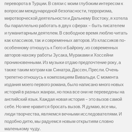
переворота в Турции. В связи с моим глубоким интересом к
вопросам международной безопасности, терроризма,
миротворческой деятельности и Дальнему Востоку, я хотела
бы параллельно работать в двух сферах – быть писателем
и гуманитарным деятелем. В свободное время люблю читать
как классиков, так и современных авторов. Из классиков по-
особенному отношусь к Гюго и Байрону, из современных
авторов нахожу работы Зусака, Мураками и Хоссейни
проникновенными. Из музыки отдаю предпочтение року, а
также таким мэтрам как Синатра, Дассен, Пресли. Очень
трепетно отношусь к композициям Вивальди. С момента
издания моего первого романа, было написано много новых
историй в разных жанрах, но пока все они не переведены на
английский язык. Каждая новая история – это вызов самой
себе. Но мне нравится бросать вызов. Я думаю, все мы,
люди творчества, являемся вечными исследователями. И
подобно дитю, мы радуемся новым открытиям словно
маленькому чуду.