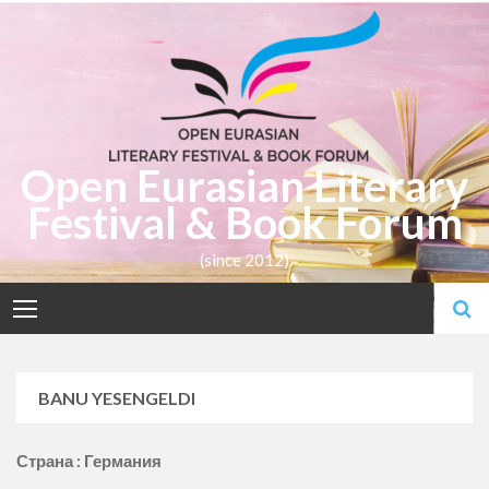
Skip
to
content
Open Eurasian Literary
Festival & Book Forum
(since 2012)
BANU YESENGELDI
Страна : Германия