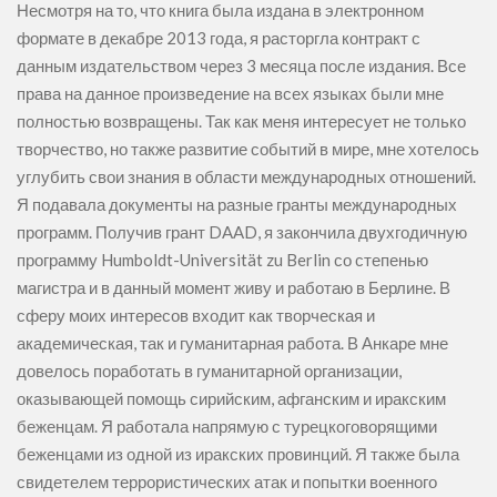
Несмотря на то, что книга была издана в электронном
формате в декабре 2013 года, я расторгла контракт с
данным издательством через 3 месяца после издания. Все
права на данное произведение на всех языках были мне
полностью возвращены. Так как меня интересует не только
творчество, но также развитие событий в мире, мне хотелось
углубить свои знания в области международных отношений.
Я подавала документы на разные гранты международных
программ. Получив грант DAAD, я закончила двухгодичную
программу Humboldt-Universität zu Berlin со степенью
магистра и в данный момент живу и работаю в Берлине. В
сферу моих интересов входит как творческая и
академическая, так и гуманитарная работа. В Анкаре мне
довелось поработать в гуманитарной организации,
оказывающей помощь сирийским, афганским и иракским
беженцам. Я работала напрямую с турецкоговорящими
беженцами из одной из иракских провинций. Я также была
свидетелем террористических атак и попытки военного