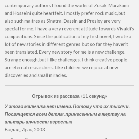
contemporary authors I found the works of Zusak, Murakami
and Hosseini quite heartfelt. I mostly prefer rock music, but
also such maitres as Sinatra, Dassin and Presley are very
special for me. I have a very reverent attitude towards Vivaldi’s
compositions. Since the publication of my first novel, I wrote a
lot of new stories in different genres, but so far they haven’t
been translated. Every new story for me is a new challenge.
Strange enough, but I like challenges. I think creative people
are eternal researchers. Like children, we rejoice at new
discoveries and small miracles.
Отрывок из рассказа «11 секунд»
У этого мальчика нет имени. Потому что их тысячи.
Посвящется всем детям, принесенным в жертву на
альтарь алчности взрослых
Багдад, Ирак, 2003