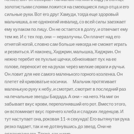
золотистыми слоями ложится на смеющиеся лицо отца и его
сильные руки. Вот его друг Хамуди, тогда еще здоровый
мальчишка, а не одноногий инвалид, со всей силы заезжает
ему кулаком по лицу. Он не остается в долгу, и отвечает ему
тем же. И с тех пор, они — неразлучны. Он плачет над его
отнятой ногой, словно сам больше никогда не сможет играть
и резвиться. И наконец, Хиджрин, малышка, Хиджрин. Он
нежно теребит ее пухлые щечки, обнюхивает пух на ее
голове, переносит ее на руках через мелкие овраги и ручьи.
Он ловит для нее самого маленького горного козленка. Он
плетет ей кривоватые косички. Мальчик протягивает
маленькую руку к небу, и смотрит, смотрит в последний раз
на печальные звезды Багдада. А они – на него. На миг он
забывает вкус крови, переполнявший его рот. Вместо этого,
он вспоминает вкус горячего хлеба и сладких леденцов. И
тут наступает она, роковая 11-я секунда! Его вытянутая рука
резко падает, так и не дотянувшись до звезд. Они не
оплакивали его. Также, как и мир.