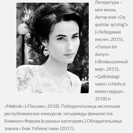
Литература –
моя жизнь.
Автор книг «Oq
qushlar qo‘shig‘i»
(«Лебединая
песня», 2015),
«Osmon bir
dunyo»
(«Возвышенный
мир», 2015),
«Qalbimdagi
samo» («Небо в
моем сердце»,
2018) и
«Maktub» («Письмо», 2018). Победительница нескольких
республиканских конкурсов, четырежды финалистка
Книжного Форума (в разных категориях.) Обладательница
значка «Знак Узбекистана» (2017).