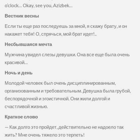
o’clock… Okay, see you, Azizbek…
Вестник весны
Если ты еще раз последуешь за мной, я скажу брату, и он
накажет тебя! О, спрячься, мой брат идет!..
Несбывшаяся мечта
Мужчина увидел слезы девушки. Она все еще была очень
красивой…
Ночь и день
Молодой человек был очень дисциплинированным,
организованным и требовательным. Девушка была грубой,
беспорядочной и эгоистичной. Они жили долгой и
счастливой жизнью.
Краткое слово
— Как долго это пройдет, действительно не надоело так
жить? Мне очень тяжело это терпеть!