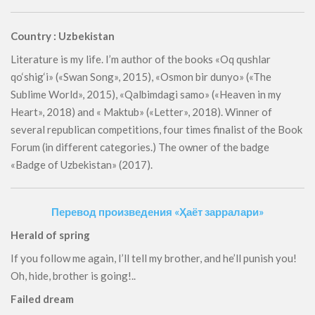
Country : Uzbekistan
Literature is my life. I’m author of the books «Oq qushlar
qo‘shig‘i» («Swan Song», 2015), «Osmon bir dunyo» («The
Sublime World», 2015), «Qalbimdagi samo» («Heaven in my
Heart», 2018) and « Maktub» («Letter», 2018). Winner of
several republican competitions, four times finalist of the Book
Forum (in different categories.) The owner of the badge
«Badge of Uzbekistan» (2017).
Перевод произведения «Ҳаёт зарралари»
Herald of spring
If you follow me again, I’ll tell my brother, and he’ll punish you!
Oh, hide, brother is going!..
Failed dream