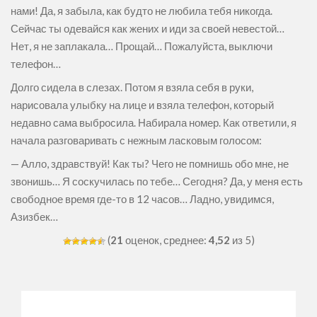
нами! Да, я забыла, как будто не любила тебя никогда.
Сейчас ты одевайся как жених и иди за своей невестой…
Нет, я не заплакала… Прощай… Пожалуйста, выключи
телефон…
Долго сидела в слезах. Потом я взяла себя в руки,
нарисовала улыбку на лице и взяла телефон, который
недавно сама выбросила. Набирала номер. Как ответили, я
начала разговаривать с нежным ласковым голосом:
— Алло, здравствуй! Как ты? Чего не помнишь обо мне, не
звонишь… Я соскучилась по тебе… Сегодня? Да, у меня есть
свободное время где-то в 12 часов… Ладно, увидимся,
Азизбек…
(
21
оценок, среднее:
4,52
из 5)