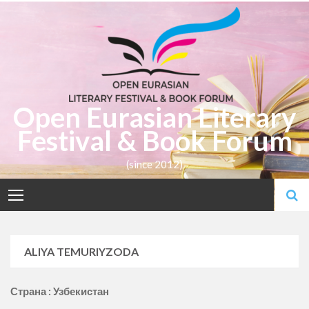
Skip
to
content
Open Eurasian Literary
Festival & Book Forum
(since 2012)
ALIYA TEMURIYZODA
Страна : Узбекистан