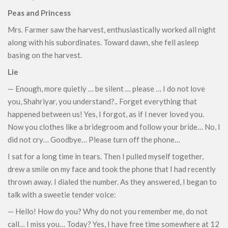
Peas and Princess
Mrs. Farmer saw the harvest, enthusiastically worked all night
along with his subordinates. Toward dawn, she fell asleep
basing on the harvest.
Lie
— Enough, more quietly … be silent … please … I do not love
you, Shahriyar, you understand?.. Forget everything that
happened between us! Yes, I forgot, as if I never loved you.
Now you clothes like a bridegroom and follow your bride… No, I
did not cry… Goodbye… Please turn off the phone…
I sat for a long time in tears. Then I pulled myself together,
drew a smile on my face and took the phone that I had recently
thrown away. I dialed the number. As they answered, I began to
talk with a sweetie tender voice:
— Hello! How do you? Why do not you remember me, do not
call… I miss you… Today? Yes, I have free time somewhere at 12