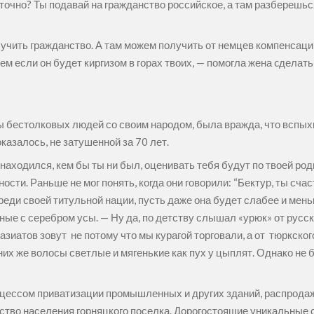
очно? Ты подавай на гражданство российское, а там разберешься
учить гражданство. А там можем получить от немцев компенсацию
ем если он будет киргизом в горах твоих, — помогла жена cделать
пы бестолковых людей со своим народом, была вражда, что вспых
оказалось, не затушенной за 70 лет.
находился, кем бы ты ни был, оценивать тебя будут по твоей родин
ти. Раньше не мог понять, когда они говорили: “Бектур, ты счас
реди своей титульной нации, пусть даже она будет слабее и мень
е с серебром усы. — Ну да, по детству слышал «урюк» от русски
азиатов зовут не потому что мы курагой торговали, а от тюркског
у них же волосы светлые и мягенькие как пух у цыплят. Однако не
цессом приватизации промышленных и других зданий, распродаж
тво населения горняцкого поселка. Дорогостоящие уникальные с