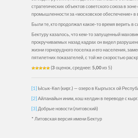
стратегических объектов советского союза в зоне
промышленности за «московское обеспечение» в 
Были те, кто продолжал какое-то время верить в с
Бектуру казалось, что кем-то запущенный маховик 
прокручиваемых назад кадрах он видел разрушени
жизни горнорудного поселка и его населения, зам
пятилетних показателей, с той же скоростью раскр
(
3
оценок, среднее:
5,00
из 5)
[1]
Ысык-Көл (кирг.) — озеро в Кыргызск ой Республ
[2]
Айланайын иним, кош келдин в переводе c кырг
[3]
Добрые новости (литовский)
* Литовская версия имени Бектур