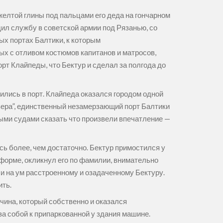
желтой глины под пальцами его деда на гончарном
ил службу в советской армии под Рязанью, со
ых портах Балтики, к которым
ых с отливом костюмов капитанов и матросов,
орт Клайпеды, что Бектур и сделал за полгода до
ились в порт. Клайпеда оказался городом одной
 озера”, единственный незамерзающий порт Балтики
ыми судами сказать что произвели впечатление —
сь более, чем достаточно. Бектур примостился у
форме, окликнул его по фамилии, внимательно
ли на ум расстроенному и озадаченному Бектуру.
ить.
чина, который собственно и оказался
за собой к припаркованной у здания машине.