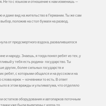
. Не то с языком и отношение к нам изменишь —
 и даже вид на жительство в Германии. Ты же сам
 выбор, положив на стол бумаги на развод.
нула от предсмертного вздоха, развалившегося
е и народу. Знаешь, я тогда понял ребят из тех, у
тливый у тебя есть родина- государство. Ты
ше других, более сильных государств и
х ребят, с которыми общался и на русском и на
о слова юрюк — кочевники то есть. В ответ
 было в этом вражды и ультиматума, что отделяло
и остатков оборудования и автопарков поточным
танки уже были вывезены с когда-то