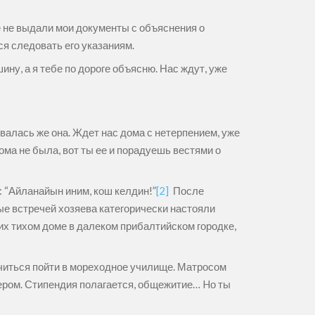
е не выдали мои документы с объяснения о
я следовать его указаниям.
ину, а я тебе по дороге объясню. Нас ждут, уже
овалась же она. Ждет нас дома с нетерпением, уже
ома не была, вот ты ее и порадуешь вестями о
: “Айланайын иним, кош келдин!”
[2]
После
ные встречей хозяева категорически настояли
 их тихом доме в далеком прибалтийском городке,
учиться пойти в мореходное училище. Матросом
ером. Стипендия полагается, общежитие… Hо ты