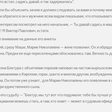
о встал, садись давай, и так задержались”.
гли бы объяснить зачем я должен следовать за вами и почему мн
 обратился он к мужчине всем видом показывая, что отказываетс
интересом посмотрел на него начальник, — Ты давай садись в маш
! Я Виктор Павлович, кстати.
ил внимание на данные его анкеты
ский, сразу Маше, Марие Николаевне — жене позвонил. Ох и обрад
она. Предки ее еще переселенцами обосновались там. Вечность д
 она Бектура с объятиями поразив наповал на чистом кыргызском
минаниями о Киргизии, горах, шахте и многом другом, возбужден
на. Он потом уже узнает, для Марии Николаевны его появление в
ри единственного сына.
его судьбу — “Бектур, мы тут вот что подумали: тебе бы лучше 
цманом можешь стать, а там, кто знает — может и судовым офиц