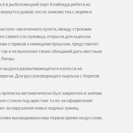
тся в рыболовецкий порт Клайпеда ребята из
х вернутся домой, после знакомства с морем и
крытого» населенного пункта, между строками
того самого сослуживца, открыла для кыргыза
азам стариков о немецком прошлом, представлял
ый так и не выполнил своих обещаний дать местным
 Литвы.
го выдоха разваливающегося колосса на
ерегов. Для русскоговорящего кыргыза с берегов
а прописки автоматически был закреплен в экипаж
но стояли под арестом: то из-за оформления
из-за нарушения новых водных границ.
ежливо выговаривали ему первое время на русском,