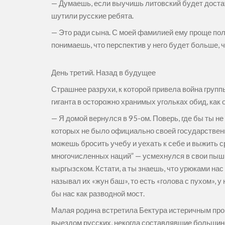
— Думаешь, если выучишь литовский будет достат
шутили русские ребята.
— Это ради сына. С моей фамилией ему проще пол
понимаешь, что перспектив у него будет больше, ч
День третий. Назад в будущее
Страшнее разрухи, к которой привела война груп
гиганта в осторожно хранимых угольках обид, как 
— Я домой вернулся в 95-ом. Поверь, где бы ты не 
которых не было официально своей государственнос
можешь бросить учебу и уехать к себе и выжить с
многочисленных наций” — усмехнулся в свои пышны
кыргызском. Кстати, а ты знаешь, что урюками нас 
называл их «жун баш», то есть «голова с пухом», 
бы нас как разводной мост.
Малая родина встретила Бектура истеричным про
выездом русских, некогда составлявшие большинс