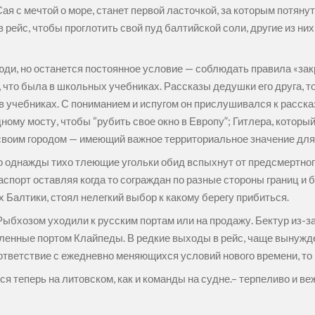
ая с мечтой о море, станет первой ласточкой, за которым потяну
в рейс, чтобы проглотить свой пуд балтийской соли, другие из ни
люди, но останется постоянное условие — соблюдать правила «за
й, что была в школьных учебниках. Рассказы дедушки его друга, 
 в учебниках. С пониманием и испугом он прислушивался к расск
ному мосту, чтобы “рубить свое окно в Европу”; Гитлера, котор
воим городом — имеющий важное территориальное значение для
то однажды тихо тлеющие угольки обид вспыхнут от предсмертно
спорт оставляя когда то сограждан по разные стороны границ и б
 Балтики, стоял нелегкий выбор к какому берегу прибиться.
ыбхозом уходили к русским портам или на продажу. Бектур из-з
пленные портом Клайпеды. В редкие выходы в рейс, чаще вынужде
ответствие с ежедневно меняющихся условий нового времени, то 
тся теперь на литовском, как и команды на судне.– терпеливо и в