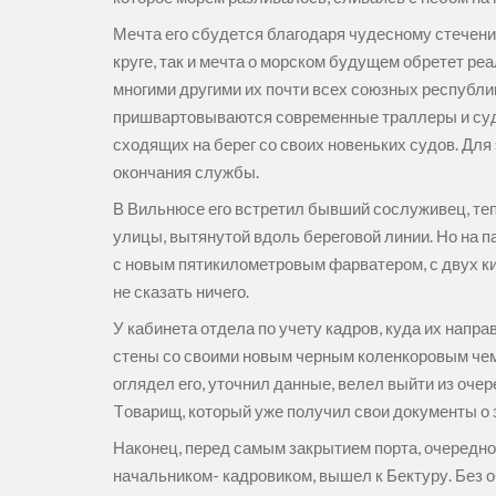
Мечта его сбудется благодаря чудесному стечению
круге, так и мечта о морском будущем обретет ре
многими другими их почти всех союзных республик
пришвартовываются современные траллеры и суда,
сходящих на берег со своих новеньких судов. Для 
окончания службы.
В Вильнюсе его встретил бывший сослуживец, теп
улицы, вытянутой вдоль береговой линии. Но на п
с новым пятикилометровым фарватером, с двух к
не сказать ничего.
У кабинета отдела по учету кадров, куда их напр
стены со своими новым черным коленкоровым чем
оглядел его, уточнил данные, велел выйти из оче
Tоварищ, который уже получил свои документы о з
Наконец, перед самым закрытием порта, очередно
начальником- кадровиком, вышел к Бектуру. Без о