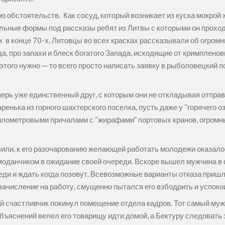
 обстоятельств. Как сосуд, который возникает из куска мокрой 
альные формы под рассказы ребят из Литвы с которыми он проход
 в конце 70-х. Литовцы во всех красках рассказывали об огромн
 про запахи и блеск богатого Запада, исходящие от кримпленов
этого нужно — то всего просто написать заявку в рыболовецкий п
ерь уже единственный друг, с которым они не откладывая отправ
аренька из горного шахтерского поселка, пусть даже у “горячего
илометровыми причалами с “жирафами” портовых кранов, огромн
авили, к его разочарованию желающей работать молодежи оказало
оданчиком в ожидание своей очереди. Вскоре вышел мужчина в 
реди и ждать когда позовут. Всевозможные варианты отказа приш
ачисление на работу, смущенно пытался его взбодрить и успоко
й счастливчик покинул помещение отдела кадров. Тот самый муж
бъяснений велел его товарищу идти домой, а Бектуру следовать 