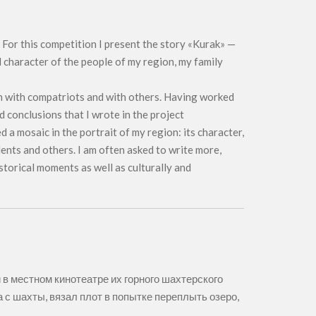
. For this competition I present the story «Kurak» —
d character of the people of my region, my family
h with compatriots and with others. Having worked
d conclusions that I wrote in the project
 a mosaic in the portrait of my region: its character,
dents and others. I am often asked to write more,
storical moments as well as culturally and
и в местном кинотеатре их горного шахтерского
 с шахты, вязал плот в попытке переплыть озеро,