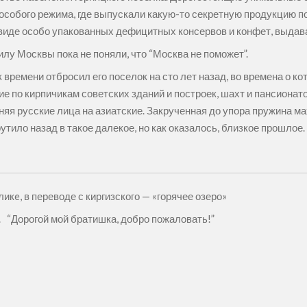
 особого режима, где выпускали какую-то секретную продукцию п
виде особо упакованных дефицитных консервов и конфет, выда
илу Москвы пока не поняли, что “Москва не поможет”.
времени отбросил его поселок на сто лет назад, во времена о ко
е по кирпичикам советских зданий и построек, шахт и пансионат
еняя русские лица на азиатские. Закрученная до упора пружина 
утило назад в такое далекое, но как оказалось, близкое прошлое.
икe, в переводе с киргизского — «горячее озеро»
. “Дорогой мой братишка, добро пожаловать!”