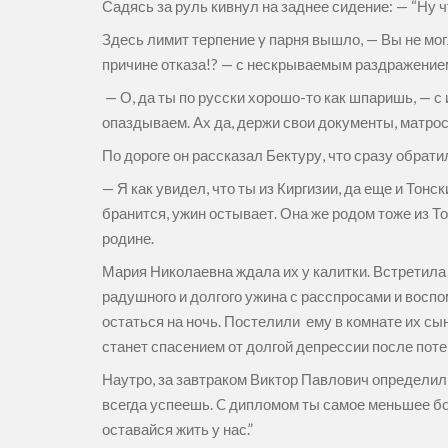
Садясь за руль кивнул на заднее сидение: — “Ну чт
Здесь лимит терпение y парня вышло, — Вы не мо
причине отказа!? — с нескрываемым раздражением
— О, да ты по русски хорошо-то как шпаришь, — с 
опаздываем. Ах да, держи свои документы, матрос
По дороге он рассказал Бектуру, что сразу обрат
— Я как увидел, что ты из Киргизии, да еще и Тон
бранится, ужин остывает. Она же родом тоже из Т
родине.
Мария Николаевна ждала их у калитки. Встретила
радушного и долгого ужина с расспросами и воспо
остаться на ночь. Постелили ему в комнате их сы
станет спасением от долгой депрессии после поте
Наутро, за завтраком Виктор Павлович определил 
всегда успеешь. C дипломом ты самое меньшее бо
оставайся жить у нас.”