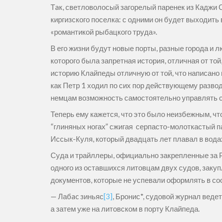
Тaк, светловолосый загорелый паренек из Каджи С
киргизского поселка: с одними он будет выходить 
«романтикой рыбацкого труда».
В его жизни будут новые порты, разные города и 
которого была запретная история, отличная от то
историю Клайпеды отличную от той, что написано
как Петр 1 ходил по сих пор действующему развод
немцам возможность самостоятельно управлять с
Теперь ему кажется, что это было неизбежным, ч
“глиняных ногах” сжигая серпасто-молоткастый па
Иссык-Куля, который двадцать лет плавал в водах
Суда и трайллеры, официально закрепленные за Р
одного из оставшихся литовцам двух судов, заку
документов, которые не успевали оформлять в со
— Лабac зиньяс
[3]
, Бронис*, судовой журнал веде
а затем уже на литовском в порту Клайпеда.