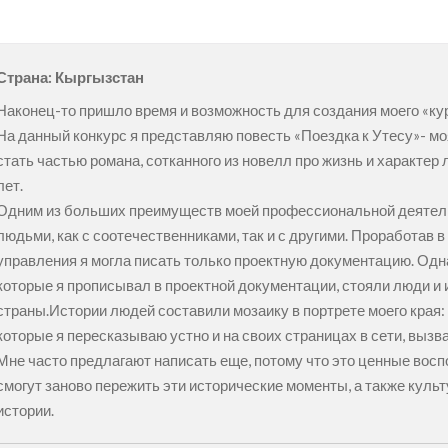
Страна: Кыргызстан
Наконец-то пришло время и возможность для создания моего «кура
На данный конкурс я представляю повесть «Поездка к Утесу»- мо
стать частью романа, сотканного из новелл про жизнь и характер 
лет.
Одним из больших преимуществ моей профессиональной деятел
людьми, как с соотечественниками, так и с другими. Проработав 
управления я могла писать только проектную документацию. Одн
которые я прописывал в проектной документации, стояли люди и 
страны.Истории людей составили мозаику в портрете моего края: 
которые я пересказываю устно и на своих страницах в сети, вызва
Мне часто предлагают написать еще, потому что это ценные вос
смогут заново пережить эти исторические моменты, а также куль
истории.