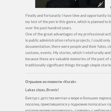
Finally and fortunatly I have time and opportunity to
my test of the pen in this genre, which is planned to
over the past hundred years.
One of the great advantages of my professional acti
in public administration reform projects, I could onl
documentation, there were people and their fates, clo
customs, events. My stories, which I retell orally an
because these are valuable memories of the past of ou
traditionally significant things through simple storie
Отрывок из повести «Kurak»
Labas ziņas, Bronis!
Бектур с детства мечтал о море и больших пароход
поселка, приютившегося у подножия полосатых г
которое морем разливалось, сливаясь с небом на 