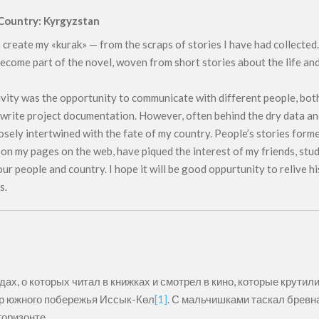
Country: Kyrgyzstan
 create my «kurak» — from the scraps of stories I have had collected
 become part of the novel, woven from short stories about the life an
vity was the opportunity to communicate with different people, bot
y write project documentation. However, often behind the dry data an
sely intertwined with the fate of my country. People’s stories formed
d on my pages on the web, have piqued the interest of my friends, stu
r people and country. I hope it will be good oppurtunity to relive hi
s.
ах, о которых читал в книжках и смотрел в кино, которые крутил
ор южного побережья Иссык-Көл
[1]
. С мальчишками таскал бревна
горизонте.