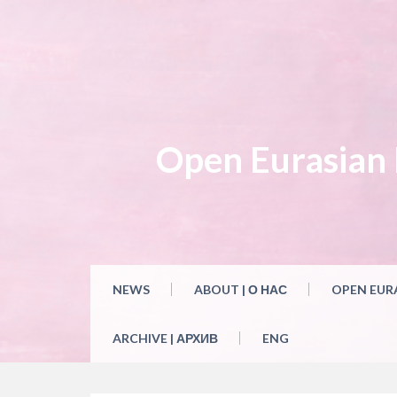
Skip
to
content
Open Eurasian L
NEWS
ABOUT | О НАС
OPEN EUR
ARCHIVE | АРХИВ
ENG