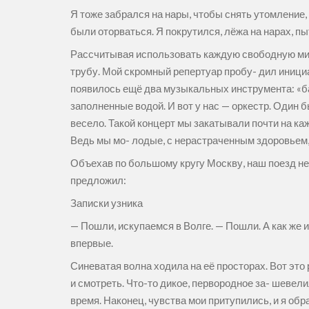
Я тоже забрался на нары, чтобы снять утомление, 
были оторваться. Я покрутился, лёжа на нарах, пы
Рассчитывая использовать каждую свободную мин
трубу. Мой скромный репертуар пробу- дил инициа
появилось ещё два музыкальных инструмента: «ба
заполненные водой. И вот у нас — оркестр. Один б
весело. Такой концерт мы закатывали почти на каж
Ведь мы мо- лодые, с нерастраченным здоровьем, 
Объехав по большому кругу Москву, наш поезд неза
предложил:
Записки узника
— Пошли, искупаемся в Волге. — Пошли. А как же 
впервые.
Синеватая волна ходила на её просторах. Вот эт
и смотреть. Что-то дикое, первородное за- шевел
время. Наконец, чувства мои притупились, и я о