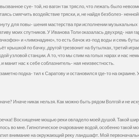
вызванное суе- той, но вагон так трясло, что лежать было невоз
таясь смягчить воздействие тряски, и, не найдя безболез- ненной
уту для повы- шения мастерства при исполнении музыкальных эт
тиву моих спутников. У Иванова Толи оказалась двухряд- ная га
чкофон» и «лимонадино», то есть бачок из-под воды и семь буты
ьёт крышкой по бачку, другой трезвонит на бутылках, третий игра
дой узловой станции. А то, что мы спим на голых нарах и нас неми
и манит нас к себе соблазнитель- ная неизвестность.
метно подка- тил к Саратову и остановился где-то на окраине. У
иначе? Иначе никак нельзя. Как можно быть рядом Волгой и не иск
о речка! Восхищение мощью реки овладело моей душой. Такой шир
илось во мне. Гипнотическое очарование водой, особенно такой м
братил внимание на окружающий реку ландшафт. Мой первоначал