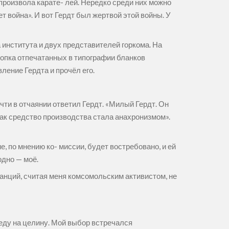
произвола карате- лей. Нередко среди них можно
 война». И вот Гердт был жертвой этой войны. У
 института и двух представителей горкома. На
топка отпечатанных в типографии бланков
вление Гердта и прочёл его.
чти в отчаянии ответил Гердт. «Милый Гердт. Он
как средство производства стала анахронизмом».
, по мнению ко- миссии, будет востребовано, и ей
одно — моё.
танций, считая меня комсомольским активистом, не
 еду на целину. Мой выбор встречался