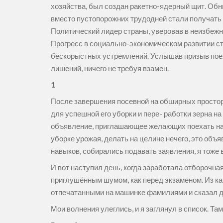
хозяйства, был создан ракетно-ядерный щит. Обн
вместо пустопорожних трудодней стали получать 
Политический лидер страны, уверовав в неизбежн
Прогресс в социально-экономическом развитии стр
бескорыстных устремлений. Услышав призыв поех
лишений, ничего не требуя взамен.
1
После завершения посевной на обширных простор
для успешной его уборки и пере- работки зерна н
объявление, приглашающее желающих поехать на це
уборке урожая, делать на целине нечего, это объя
навыков, собирались подавать заявления, я тоже
И вот наступил день, когда заработала отборочн
приглушённым шумом, как перед экзаменом. Из ка
отпечатанными на машинке фамилиями и сказал д
Мои волнения улеглись, и я заглянул в список. Т