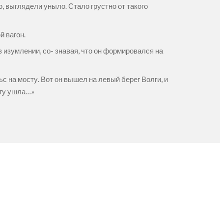
 выглядели уныло. Стало грустно от такого
й вагон.
в изумлении, со- знавая, что он формировался на
 на мосту. Вот он вышел на левый берег Волги, и
лгу ушла…»