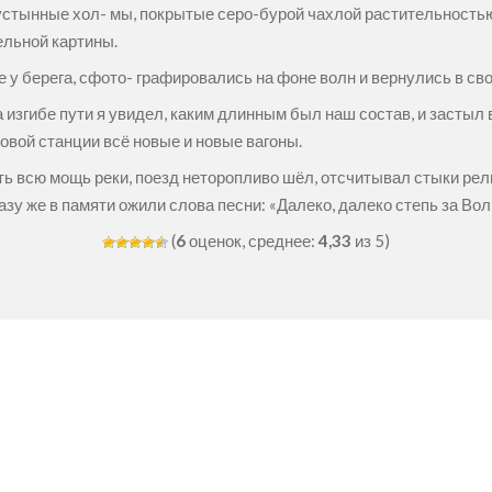
тынные хол- мы, покрытые серо-бурой чахлой растительностью,
ельной картины.
 у берега, сфото- графировались на фоне волн и вернулись в сво
а изгибе пути я увидел, каким длинным был наш состав, и застыл 
овой станции всё новые и новые вагоны.
 всю мощь реки, поезд неторопливо шёл, отсчитывал стыки рельс
зу же в памяти ожили слова песни: «Далеко, далеко степь за Во
(
6
оценок, среднее:
4,33
из 5)