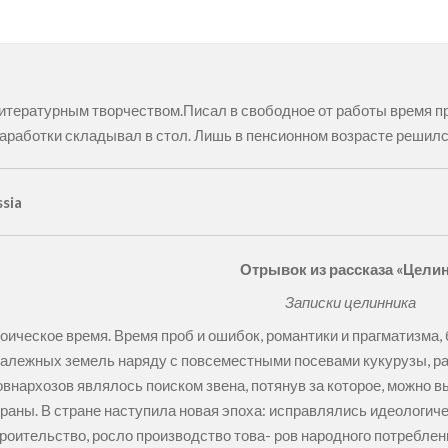
итературным творчеством.Писал в свободное от работы время пр
аработки складывал в стол. Лишь в пенсионном возрасте решилс
ssia
Отрывок из рассказа «Цели
Записки целинника
оическое время. Время проб и ошибок, романтики и прагматизма,
алежных земель наряду с повсеместными посевами кукурузы, раз
внархозов являлось поиском звена, потянув за которое, можно в
раны. В стране наступила новая эпоха: исправлялись идеологич
оительство, росло производство това- ров народного потребле