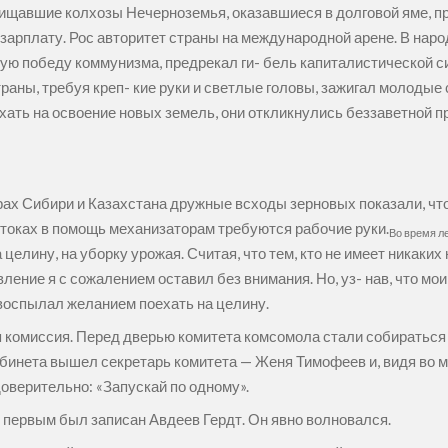
ищавшие колхозы Нечерноземья, оказавшиеся в долговой яме, пр
зарплату. Рос авторитет страны на международной арене. В нар
ую победу коммунизма, предрекал ги- бель капиталистической с
аны, требуя креп- кие руки и светлые головы, зажигал молодые 
ать на освоение новых земель, они откликнулись беззаветной п
ах Сибири и Казахстана дружные всходы зерновых показали, что
а токах в помощь механизаторам требуются рабочие руки.
Во время л
лину, на уборку урожая. Считая, что тем, кто не имеет никаких 
вление я с сожалением оставил без внимания. Но, уз- нав, что мо
 воспылал желанием поехать на целину.
ая комиссия. Перед дверью комитета комсомола стали собиратьс
бинета вышел секретарь комитета — Женя Тимофеев и, видя во м
оверительно: «Запускай по одному».
ам первым был записан Авдеев Гердт. Он явно волновался.