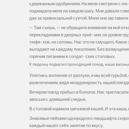
сдержанным одобрением. На меня смотрели с лю- бо
поджидала меня на каждом шагу. Мне давали совет
дая за привокзальной суетой. Меня они заставили
— Там съешь, — не обращала внимания на мой отка
перекладинами в дверных проё- мах на уровне гру
тюфя- ков, ни соломы. Нас это не смущало. Какое
выпадают не каждому поколению. Без возмущения 
горячим питанием в солдат- ских столовых.
К перрону подкатил проходящий поезд, наши вагон
Улеглись волнения от разлуки, и мы всей гурьбой,
развлечением, видя неординарность нашей поездк
Вечером поезд прибыл в Бологое. Нас пригласили 
авоськи с домашней снедью.
В столовой кормили гречневой кашей. И эта каша,
Знакомые пейзажи однородного ландшафта скоро пр
каждый нашёл себе занятие по вкусу.