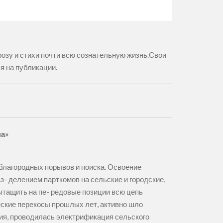
озу и стихи почти всю сознательную жизнь.Свои
я на публикации.
на»
 благородных порывов и поиска. Освоение
- делением парткомов на сельские и городские,
ытащить на пе- редовые позиции всю цепь
еские перекосы прошлых лет, активно шло
ния, проводилась электрификация сельского