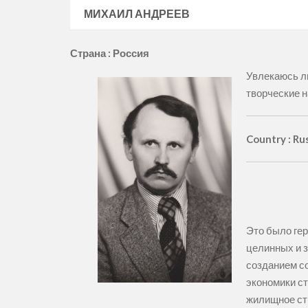
МИХАИЛ АНДРЕЕВ
Страна : Россия
Увлекаюсь л
творческие н
Country : Ru
Это было гер
целинных и з
созданием со
экономики ст
жилищное стр