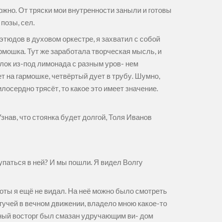
можно. От тряски мои внутренности заныли и готовы
 позы, сел.
юдов в духовом оркестре, я захватил с собой
рмошка. Тут же заработала творческая мысль, и
лок из-под лимонада с разным уров- нем
ет на гармошке, четвёртый дует в трубу. Шумно,
лосердно трясёт, то какое это имеет значение.
знав, что стоянка будет долгой, Толя Иванов
упаться в ней? И мы пошли. Я видел Волгу
оты я ещё не видал. На неё можно было смотреть
огучей в вечном движении, владело мною какое-то
ьный восторг был смазан удручающим ви- дом