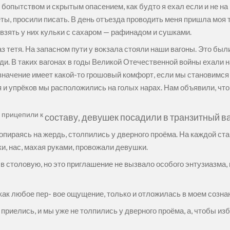
пытством и скрытым опасением, как будто я ехал если и не на ра
ы, просили писать. В день отъезда проводить меня пришла моя т
 взять у них кульки с сахаром — рафинадом и сушками.
з тетя. На запасном пути у вокзала стояли наши вагоны. Это был
ди. В таких вагонах в годы Великой Отечественной войны ехали н
 значение имеет какой-то грошовый комфорт, если мы становимся
и упрёков мы расположились на голых нарах. Нам объявили, чт
ы прицепили к
составу, девушек посадили в транзитный ва
 опираясь на жердь, столпились у дверного проёма. На каждой ст
и, нас, махая руками, провожали девушки.
в столовую, но это приглашение не вызвало особого энтузиазма, 
 как любое пер- вое ощущение, только и отложилась в моем созн
иелись, и мы уже не толпились у дверного проёма, а, чтобы из