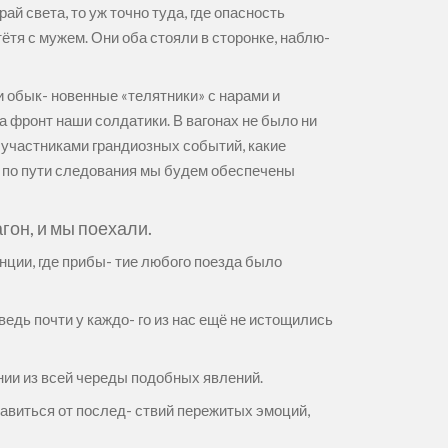
й света, то уж точно туда, где опасность
ётя с мужем. Они оба стояли в сторонке, наблю-
и обык- новенные «телятники» с нарами и
а фронт наши солдатики. В вагонах не было ни
 участниками грандиозных событий, какие
о по пути следования мы будем обеспечены
гон, и мы поехали.
анции, где прибы- тие любого поезда было
ведь почти у каждо- го из нас ещё не истощились
ании из всей череды подобных явлений.
бавиться от послед- ствий пережитых эмоций,