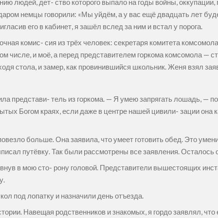
ию людей, дет- ство которого выпало на годы войны, оккупации, 
аром немцы говорили: «Мы уйдём, а у вас ещё двадцать лет будет
игласив его в кабинет, я зашёл вслед за ним и встал у порога.
очная комис- сия из трёх человек: секретаря комитета комсомола
том числе, и моё, а перед представителем горкома комсомола — с
ходя стола, и замер, как провинившийся школьник. Женя взял зая
ла представи- тель из горкома. — Я умею запрягать лошадь, — по
ытых Богом краях, если даже в центре нашей цивили- зации она 
езло больше. Она заявила, что умеет готовить обед. Это умение
исал путёвку. Так были рассмотрены все заявления. Осталось 
ивнув в мою сто- рону головой. Представители вышестоящих инс
у.
ол под лопатку и назначили день отъезда.
тории. Навещая родственников и знакомых, я гордо заявлял, что