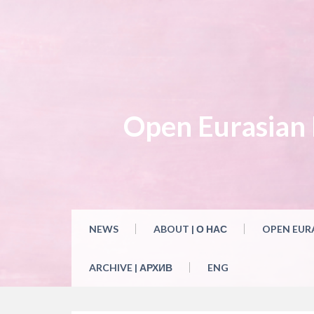
Skip
to
content
Open Eurasian L
NEWS
ABOUT | О НАС
OPEN EUR
ARCHIVE | АРХИВ
ENG