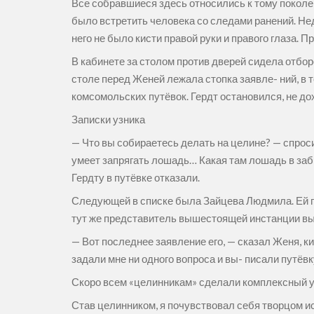
Все собравшиеся здесь относились к тому поколен
было встретить человека со следами ранений. Нед
него не было кисти правой руки и правого глаза. Пр
В кабинете за столом против дверей сидела отбор
столе перед Женей лежала стопка заявле- ний, в 
комсомольских путёвок. Гердт остановился, не до
Записки узника
— Что вы собираетесь делать на целине? — спроси
умеет запрягать лошадь… Какая там лошадь в заб
Гердту в путёвке отказали.
Следующей в списке была Зайцева Людмила. Ей пов
тут же представитель вышестоящей инстанции вып
— Вот последнее заявление его, — сказал Женя, к
задали мне ни одного вопроса и вы- писали путёвк
Скоро всем «целинникам» сделали комплексный ук
Став целинником, я почувствовал себя творцом ис