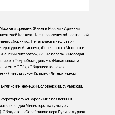
Москве и Ереване. Живет в России и Армении.
писателей Кавказа. Член правления общественной
ивных сборниках. Печаталась в «толстых»
Литературная Армения», «Ренессанс», «Меценат и
, «Венский литератор», «Иные берега», «Молодая
я лира», «Под небом единым», «Новая юность»,
нтеллигенте СПб», «Общеписательской
зе», «Литературном Крыме», «Литературном
английский, немецкий, словенский, румынский,
итературного конкурса «Мир без войны и
реат стипендии Министерства культуры
). Обладатель Серебряного пера Руси за журнал