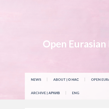
Skip
to
content
Open Eurasian L
NEWS
ABOUT | О НАС
OPEN EUR
ARCHIVE | АРХИВ
ENG