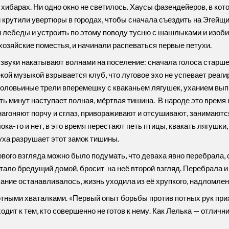
хибарах. Ни одно окно не светилось. Хаусы фазендейеров, в кот
 крутили увертюры в городах, чтобы сначала съездить на Эгейщин
 лебеды и устроить по этому поводу тусню с шашлыками и изоби
озяйские поместья, и начинали распеваться первые петухи.
звуки накатывают волнами на поселение: сначала голоса старшег
кой музыкой взрывается клуб, что луговое эхо не успевает реаг
: соловьиные трели вперемешку с кваканьем лягушек, уханием вы
ь минут наступает полная, мёртвая тишина. В народе это время н
агоняют порчу и сглаз, привораживают и отсушивают, занимаются
лока-то и нет, в это время перестают петь птицы, квакать лягушки
уха разрушает этот замок тишины.
вого взгляда можно было подумать, что деваха явно перебрала, 
тало бредущий домой, бросит на неё второй взгляд. Перебрала и
ание останавливалось, жизнь уходила из её хрупкого, надломленн
потными хваталками. «Первый опыт борьбы против потных рук пр
одит к тем, кто совершенно не готов к нему. Как Лелька — отлични