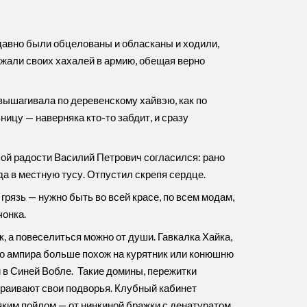
давно были обцелованы и обласканы и ходили,
вожали своих хахалей в армию, обещая верно
 вышагивала по деревенскому хайвэю, как по
ицу — наверняка кто-то забдит, и сразу
бой радости Василий Петрович согласился: рано
да в местную тусу. Отпустил скрепя сердце.
грязь — нужно быть во всей красе, по всем модам,
чонка.
, а повеселиться можно от души. Гавкалка Хайка,
ого ампира больше похож на курятник или конюшню
 в Синей Вобле. Такие домины, пережитки
страивают свои подворья. Клубный кабинет
яким пойлом — от нинкиной бражки с денатуратом,