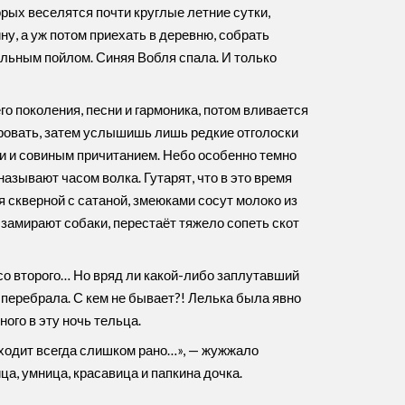
орых веселятся почти круглые летние сутки,
у, а уж потом приехать в деревню, собрать
льным пойлом. Синяя Вобля спала. И только
о поколения, песни и гармоника, потом вливается
ировать, затем услышишь лишь редкие отголоски
пи и совиным причитанием. Небо особенно темно
азывают часом волка. Гутарят, что в это время
 скверной с сатаной, змеюками сосут молоко из
, замирают собаки, перестаёт тяжело сопеть скот
со второго… Но вряд ли какой-либо заплутавший
 перебрала. С кем не бывает?! Лелька была явно
ого в эту ночь тельца.
иходит всегда слишком рано…», — жужжало
ца, умница, красавица и папкина дочка.