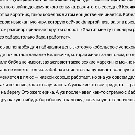
стного вайна до армянского коньяка, разлитого в соседней Косяк
льют за воротник, такой кобеляж в этом ёбществе начинается. К
 свою изысканную игру, которую сейчас флиртой называют в высш
ом разговор принимает крутой оборот: «Хватит мне тут песняры р
ез хабара только баран работает».
сь выпендрёж для набивания цены, которую кобельеро с успехом
 идёт к честной давалке Беляночке, которая живёт за выгоном, по
ли бабла не имеют, захаживают также всякие марёхи, но можно и
харь не видеть, только забабахи клиентов нащупывает вслепую и
еняется в плюс — чавкой хорошо работает, но она уж совсем дал
ак и не поняв, как это случилось. А уж какие-то там тридцать —
на берегу Отхожего ерика. А уж после чавел как-то стрёмно с ба
 Вдруг какую-нибудь барабанную палочку, чавельную, схлопочешь