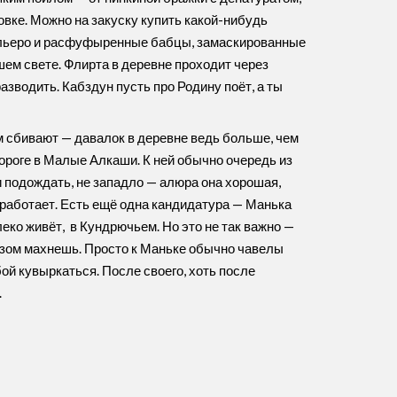
овке. Можно на закуску купить какой-нибудь
обельеро и расфуфыренные бабцы, замаскированные
ем свете. Флирта в деревне проходит через
азводить. Кабздун пусть про Родину поёт, а ты
 сбивают — давалок в деревне ведь больше, чем
 дороге в Малые Алкаши. К ней обычно очередь из
 подождать, не западло — алюра она хорошая,
 работает. Есть ещё одна кандидатура — Манька
еко живёт, в Кундрючьем. Но это не так важно —
 разом махнешь. Просто к Маньке обычно чавелы
бой кувыркаться. После своего, хоть после
.