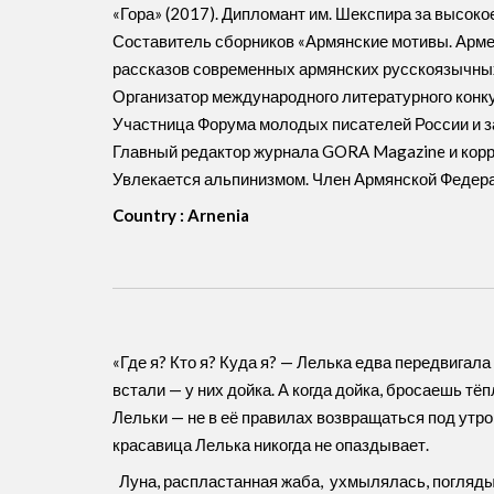
«Гора» (2017). Дипломант им. Шекспира за высоко
Составитель сборников «Армянские мотивы. Армен
рассказов современных армянских русскоязычных
Организатор международного литературного конкур
Участница Форума молодых писателей России и з
Главный редактор журнала GORA Magazine и корр
Увлекается альпинизмом. Член Армянской Федерац
Country : Arnenia
«Где я? Кто я? Куда я? — Лелька едва передвигал
встали — у них дойка. А когда дойка, бросаешь тё
Лельки — не в её правилах возвращаться под утро,
красавица Лелька никогда не опаздывает.
Луна, распластанная жаба, ухмылялась, погляды