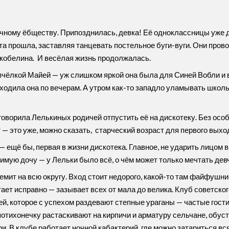
ечному ёбществу. Припозднилась, девка! Её одноклассницы уже 
ота прошла, заставляя танцевать постельное буги-вуги. Они про
й кобелина. И весёлая жизнь продолжалась.
и пчёлкой Майей — уж слишком яркой она была для Синей Вобли и
ходила она по вечерам. А утром как-то западло уламывать школьн
говорила Лелькиных родичей отпустить её на дискотеку. Без осо
 — это уже, можно сказать, старческий возраст для первого выхо
щё бы, первая в жизни дискотека. Главное, не ударить лицом в 
имую дочу — у Лельки было всё, о чём может только мечтать дев
мит на всю округу. Вход стоит недорого, какой-то там файфушник
тает исправно — зазывает всех от мала до велика. Клуб советск
, которое с успехом раздевают степные ураганы — частые гости
 потихонечку растаскивают на кирпичи и арматуру сельчане, обу
и. В клубе работает ночной кабактерий, где можно затариться вс