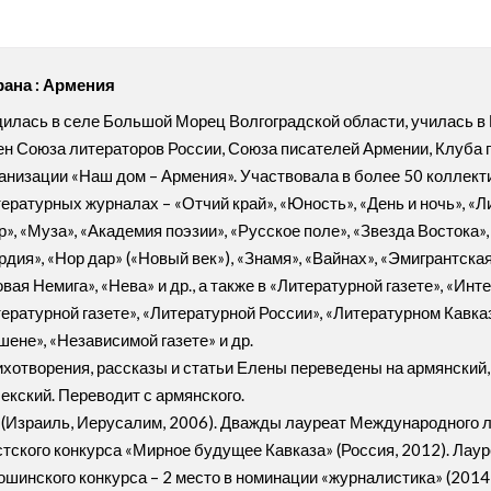
рана : Армения
илась в селе Большой Морец Волгоградской области, училась в 
н Союза литераторов России, Союза писателей Армении, Клуба 
анизации «Наш дом – Армения». Участвовала в более 50 коллект
ературных журналах – «Отчий край», «Юность», «День и ночь», «
», «Муза», «Академия поэзии», «Русское поле», «Звезда Востока»
рдия», «Нор дар» («Новый век»), «Знамя», «Вайнах», «Эмигрантска
вая Немига», «Нева» и др., а также в «Литературной газете», «И
ературной газете», «Литературной России», «Литературном Кавка
ене», «Независимой газете» и др.
хотворения, рассказы и статьи Елены переведены на армянский, 
екский. Переводит с армянского.
а (Израиль, Иерусалим, 2006). Дважды лауреат Международного л
стского конкурса «Мирное будущее Кавказа» (Россия, 2012). Лау
ошинского конкурса – 2 место в номинации «журналистика» (2014