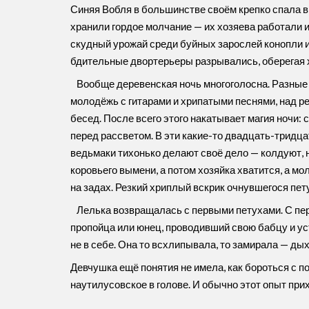
Синяя Вобля в большинстве своём крепко спала в 
хранили гордое молчание — их хозяева работали и
скудный урожай среди буйных зарослей конопли и
бдительные двортерьеры разрывались, оберегая х
Вообще деревенская ночь многоголосна. Разные 
молодёжь с гитарами и хрипатыми песнями, над ре
бесед. После всего этого накатывает магия ночи
перед рассветом. В эти какие-то двадцать-тридцат
ведьмаки тихонько делают своё дело — колдуют, н
коровьего вымени, а потом хозяйка хватится, а мо
на задах. Резкий хриплый вскрик очнувшегося пет
Лелька возвращалась с первыми петухами. С пер
пропойца или юнец, проводивший свою бабцу и ус
не в себе. Она то всхлипывала, то замирала — дых
Девчушка ещё понятия не имела, как бороться с 
наутилусовское в голове. И обычно этот опыт прих