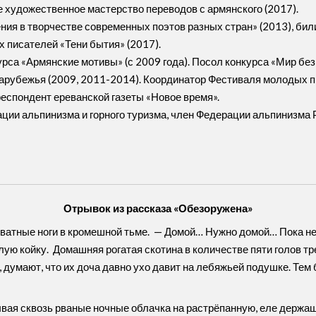
е художественное мастерство переводов с армянского (2017).
ия в творчестве современных поэтов разных стран» (2013), били
 писателей «Тени бытия» (2017).
са «Армянские мотивы» (с 2009 года). Посол конкурса «Мир без 
арубежья (2009, 2011-2014). Координатор Фестиваля молодых п
еспондент ереванской газеты «Новое время».
ии альпинизма и горного туризма, член Федерации альпинизма 
Отрывок из рассказа «Обезоружена»
а ватные ноги в кромешной тьме. — Домой… Нужно домой… Пока не
плую койку. Домашняя рогатая скотина в количестве пяти голов т
 думают, что их доча давно ухо давит на лебяжьей подушке. Тем 
вая сквозь рваные ночные облачка на растрёпанную, еле держащ