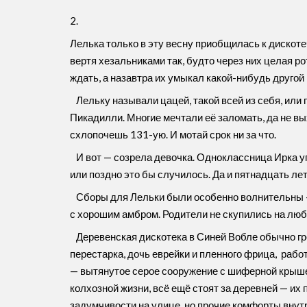
2.
Лелька только в эту весну приобщилась к дискот
вертя хезальниками так, будто через них целая р
ждать, а назавтра их умыкал какой-нибудь друго
Лельку называли цацей, такой всей из себя, ил
Пикадилли. Многие мечтали её заломать, да не вы
схлопочешь 131-ую. И мотай срок ни за что.
И вот — созрела девочка. Одноклассница Ирка у
или поздно это бы случилось. Да и пятнадцать лет
Сборы для Лельки были особенно волнительны — е
с хорошим амбром. Родители не скупились на люб
Деревенская дискотека в Синей Вобле обычно гре
перестарка, дочь еврейки и пленного фрица, рабо
— вытянутое серое сооружение с шиферной крышей
колхозной жизни, всё ещё стоят за деревней — их
задумчивости на улице, но прочие комфорты внутр