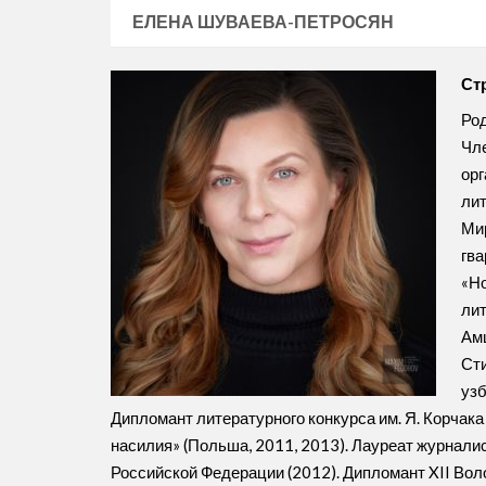
ЕЛЕНА ШУВАЕВА-ПЕТРОСЯН
Ст
Род
Чле
орг
лит
Мир
гва
«Но
лит
Амш
Сти
узб
Дипломант литературного конкурса им. Я. Корчак
насилия» (Польша, 2011, 2013). Лауреат журнали
Российской Федерации (2012). Дипломант XII Вол