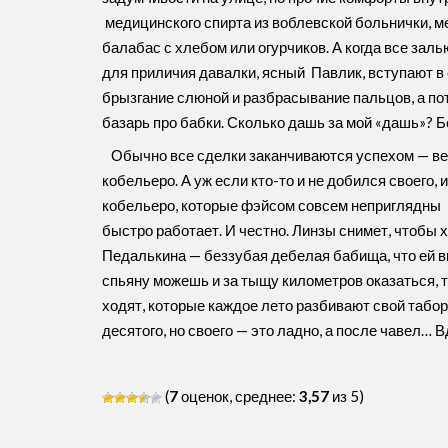
медицинского спирта из воблевской больнички, ме
балабас с хлебом или огурчиков. А когда все за
для приличия давалки, ясный Павлик, вступают в
брызгание слюной и разбрасывание пальцов, а пот
базарь про бабки. Сколько дашь за мой «дашь»? Б
Обычно все сделки заканчиваются успехом — ве
кобельеро. А уж если кто-то и не добился своего,
кобельеро, которые фэйсом совсем неприглядны и
быстро работает. И честно. Линзы снимет, чтобы 
Педалькина — беззубая дебелая бабища, что ей вм
спьяну можешь и за тыщу километров оказаться, т
ходят, которые каждое лето разбивают свой табор 
десятого, но своего — это ладно, а после чавел…
(
7
оценок, среднее:
3,57
из 5)