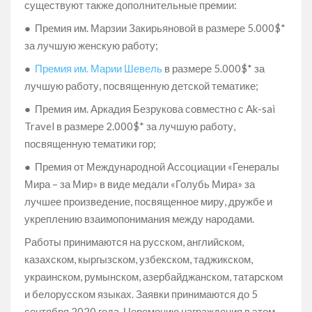
существуют также дополнительные премии:
● Премия им. Марзии Закирьяновой в размере 5.000$*
за лучшую женскую работу;
●
Премия им. Марии Шевель
в размере 5.000$* за
лучшую работу, посвященную детской тематике;
● Премия им. Аркадия Безрукова совместно с Ak-sai
Travel в размере 2.000$* за лучшую работу,
посвященную тематики гор;
● Премия от Международной Ассоциации «Генералы
Мира – за Мир» в виде медали «Голубь Мира» за
лучшее произведение, посвященное миру, дружбе и
укреплению взаимопонимания между народами.
Работы принимаются на русском, английском,
казахском, кыргызском, узбекском, таджикском,
украинском, румынском, азербайджанском, татарском
и белорусском языках. Заявки принимаются до 5
сентября 2020 года. Церемонию награждения в этом