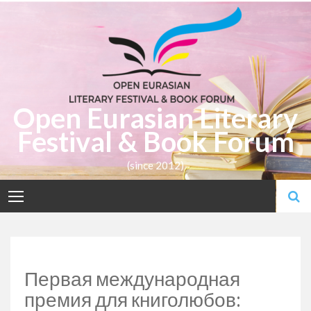
Skip
to
content
Open Eurasian Literary
Festival & Book Forum
(since 2012)
Первая международная
премия для книголюбов: