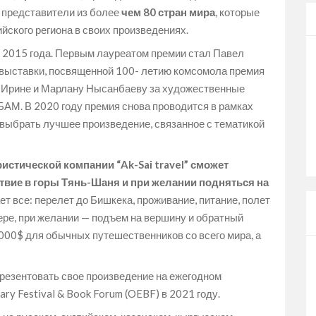
и представители из более
чем 80 стран мира
, которые
йского региона в своих произведениях.
 2015 года. Первым лауреатом премии стал Павел
 выставки, посвященной 100- летию комсомола премия
й Ирине и Марлану Нысанбаеву за художественные
АМ. В 2020 году премия снова проводится в рамках
выбрать лучшее произведение, связанное с тематикой
истической компании “Ak-Sai travel” сможет
вие в горы Тянь-Шаня и при желании подняться на
ет все: перелет до Бишкека, проживание, питание, полет
гере, при желании — подъем на вершину и обратный
000$ для обычных путешественников со всего мира, а
презентовать свое произведение на ежегодном
ry Festival & Book Forum (OEBF) в 2021 году.