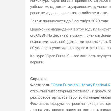
На конкурс “Open Eurasia” принимаются работы 
узбекском, таджикском, украинском, румынско
ранее не издававшиеся на английском языке.
Заявки принимаются до 5 сентября 2020 года.
Церемонию награждения в этом году планируетс
ого OEBF. На фестиваль смогут приехать фина
познакомиться с победителями прошлых лет. 
об условиях участия в конкурсе и фестивале 
Конкурс “Open Eurasia” — возможность осущес
вершин.
Справка:
Фестиваль
“Open Eurasian Literary Festival 
открытый литературный фестиваль и форум, о
режиссеров, артистов, творческих людей любых
Фестиваль и форум построен на принципе откр
литературы, предоставляя возможность налади