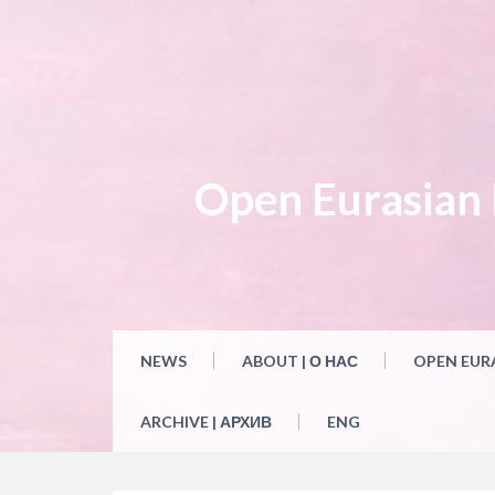
Skip
to
content
Open Eurasian L
NEWS
ABOUT | О НАС
OPEN EUR
ARCHIVE | АРХИВ
ENG