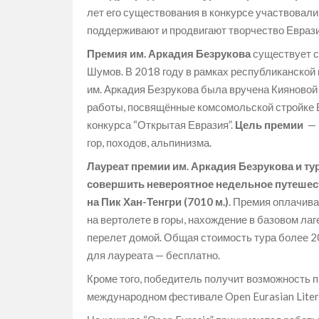
лет его существования в конкурсе участвовал
поддерживают и продвигают творчество Еврази
Премия им. Аркадия Безрукова
существует с
Шумов. В 2018 году в рамках республиканской
им. Аркадия Безрукова была вручена Кияново
работы, посвящённые комсомольской стройке Б
конкурса “Открытая Евразия”.
Цель премии
— 
гор, походов, альпинизма.
Лауреат премии им. Аркадия Безрукова и тур
совершить невероятное недельное путешест
на Пик Хан-Тенгри (7010 м.)
. Премия оплачива
на вертолете в горы, нахождение в базовом ла
перелет домой. Общая стоимость тура более 2
для лауреата — бесплатно.
Кроме того, победитель получит возможность 
международном фестивале Open Eurasian Litera