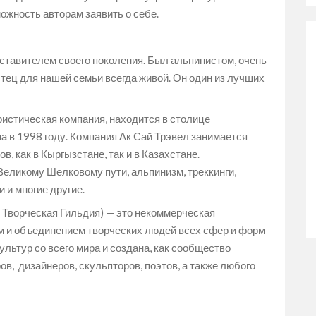
ожность авторам заявить о себе.
тавителем своего поколения. Был альпинистом, очень
Отец для нашей семьи всегда живой. Он один из лучших
истическая компания, находится в столице
а в 1998 году. Компания Ак Сай Трэвел занимается
, как в Кыргызстане, так и в Казахстане.
 Великому Шелковому пути, альпинизм, треккинги,
 и многие другие.
 Творческая Гильдия) — это некоммерческая
м и объединением творческих людей всех сфер и форм
ультур со всего мира и создана, как сообщество
в, дизайнеров, скульпторов, поэтов, а также любого