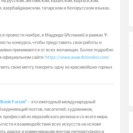
на русском, английском, казахском, кыргызском,
м, азербайджанском, татарском и белорусском языках,
я провести ноябре, в Мадриде (Испания) в рамках 9-
листы конкурса, чтобы представить свои работы и
Заявки принимаются от всех желающих. Более подробно
на официальном сайте:
https://www.awardslondon.com/
твить свою мечту покорить одну из красивейших горных
& Book Forum”
– это ежегодный международный
бъединяющий поэтов, писателей, художников,
 профессий из евразийского региона и со всего мира.
ытости и взаимодействия всех искусств на основе
ть диалог и коммуникацию внутри литературного и