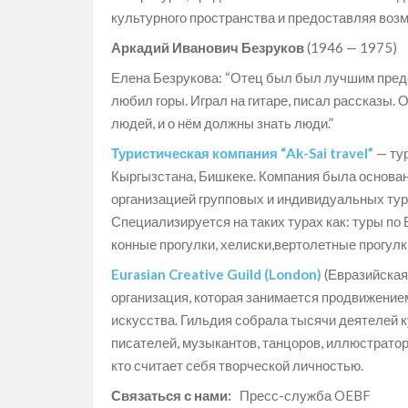
культурного пространства и предоставляя возм
Аркадий Иванович Безруков
(1946 — 1975)
Елена Безрукова: “Отец был был лучшим предс
любил горы. Играл на гитаре, писал рассказы. 
людей, и о нём должны знать люди.”
Туристическая компания “Ak-Sai travel”
— тур
Кыргызстана, Бишкеке. Компания была основан
организацией групповых и индивидуальных туров
Специализируется на таких турах как: туры по
конные прогулки, хелиски,вертолетные прогулки
Eurasian Creative Guild (London)
(Евразийская
организация, которая занимается продвижение
искусства. Гильдия собрала тысячи деятелей к
писателей, музыкантов, танцоров, иллюстраторо
кто считает себя творческой личностью.
Связаться с нами:
Пресс-служба OEBF