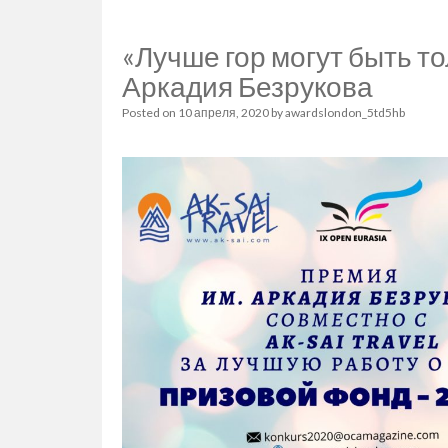
«Лучше гор могут быть т
Аркадия Безрукова
Posted on
10 апреля, 2020
by
awardslondon_5td5hb