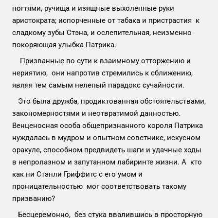
ногтями, ручища и изящные выхоленные руки
аристократа; испорченные от табака и пристрастия к
сладкому зубы Стэна, и ослепительная, неизменно
покоряющая улыбка Патрика.
Призванные по сути к взаимному отторжению и
нериятию, они напротив стремились к сближению,
являя тем самым нелепый парадокс сучайности.
Это была дружба, продиктованная обстоятельствами,
закономерностями и неотвратимой данностью.
Венценосная особа общепризнанного короля Патрика
нуждалась в мудром и опытном советнике, искусном
оракуле, способном предвидеть шаги и удачные ходы
в непролазном и запутанном лабиринте жизни. А кто
как ни Стэнли Гриффитс с его умом и
проницательностью мог соответствовать такому
призванию?
Бесцеремонно, без стука ввалившись в просторную