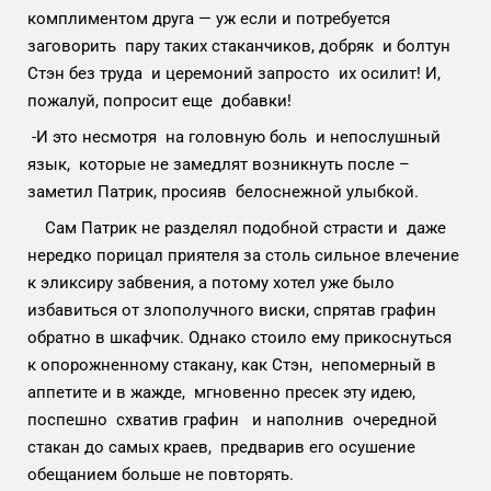
комплиментом друга — уж если и потребуется
заговорить пару таких стаканчиков, добряк и болтун
Стэн без труда и церемоний запросто их осилит! И,
пожалуй, попросит еще добавки!
-И это несмотря на головную боль и непослушный
язык, которые не замедлят возникнуть после –
заметил Патрик, просияв белоснежной улыбкой.
Сам Патрик не разделял подобной страсти и даже
нередко порицал приятеля за столь сильное влечение
к эликсиру забвения, а потому хотел уже было
избавиться от злополучного виски, спрятав графин
обратно в шкафчик. Однако стоило ему прикоснуться
к опорожненному стакану, как Стэн, непомерный в
аппетите и в жажде, мгновенно пресек эту идею,
поспешно схватив графин и наполнив очередной
стакан до самых краев, предварив его осушение
обещанием больше не повторять.