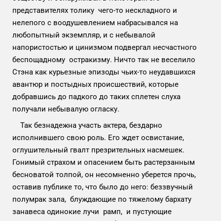
представителях толику чего-то нескладного и
нелепого с воодушевлением набрасывался на
любопытный экземпляр, и с небывалой
напористостью и цинизмом подвергал несчастного
беспощадному остракизму. Ничто так не веселило
Стэна как курьезные эпизоды чьих-то неудавшихся
авантюр и постыдных происшествий, которые
добравшись до падкого до таких сплетен слуха
получали небывалую огласку.
Так безнадежна участь актера, бездарно
исполнившего свою роль. Его ждет освистание,
оглушительный гвалт презрительных насмешек.
Гонимый страхом и опасением быть растерзанным
бесноватой толпой, он несомненно уберется прочь,
оставив публике то, что было до него: беззвучный
полумрак зала, блуждающие по тяжелому бархату
занавеса одинокие лучи рамп, и пустующие