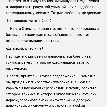
Небрежно откинув со лба выбившуюся прядь челки
и одарив гостя радушной улыбкой, как и подобает
гостеприимному хозяину, Патрик любезно предложил:
-Не желаешь ли чаю Стэн?
На что Стэн, как истый противник тонизирующих и
безвкусных напитков вроде обыкновенного чая
нетерпеливо выпалил в ответ:
-Да, какой, к черту чай!
На лице его мгновенно нарисовалась брезгливая
гримаса, отчего Патрик не удержавшись звонко
рассмеялся.
-Прости, приятель… Глупое предложение! — заметил
он, пройдя к прикроватной тумбочке и вынув из
кармана маленький серебристый ключик, раскрыл
створки тайника, в котором оказались три бутылки
нераскупоренного виски и хрустальный, доверху
наполненный золотистой жидкостью, графин.