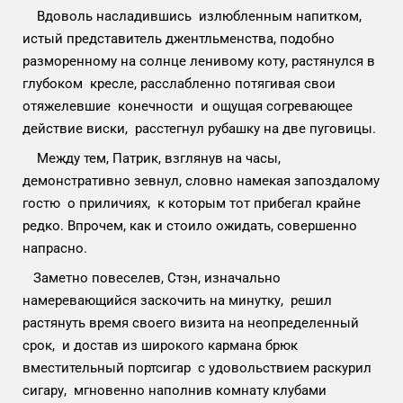
Вдоволь насладившись излюбленным напитком,
истый представитель джентльменства, подобно
разморенному на солнце ленивому коту, растянулся в
глубоком кресле, расслабленно потягивая свои
отяжелевшие конечности и ощущая согревающее
действие виски, расстегнул рубашку на две пуговицы.
Между тем, Патрик, взглянув на часы,
демонстративно зевнул, словно намекая запоздалому
гостю о приличиях, к которым тот прибегал крайне
редко. Впрочем, как и стоило ожидать, совершенно
напрасно.
Заметно повеселев, Стэн, изначально
намеревающийся заскочить на минутку, решил
растянуть время своего визита на неопределенный
срок, и достав из широкого кармана брюк
вместительный портсигар с удовольствием раскурил
сигару, мгновенно наполнив комнату клубами