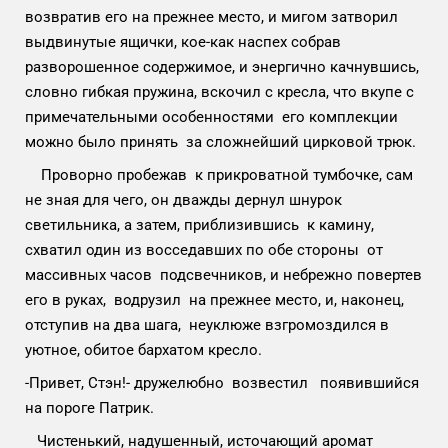
возвратив его на прежнее место, и мигом затворил
выдвинутые ящички, кое-как наспех собрав
разворошенное содержимое, и энергично качнувшись,
словно гибкая пружина, вскочил с кресла, что вкупе с
примечательными особенностями его комплекции
можно было принять за сложнейший цирковой трюк.
Проворно пробежав к прикроватной тумбочке, сам
не зная для чего, он дважды дернул шнурок
светильника, а затем, приблизившись к камину,
схватил один из восседавших по обе стороны от
массивных часов подсвечников, и небрежно повертев
его в руках, водрузил на прежнее место, и, наконец,
отступив на два шага, неуклюже взгромоздился в
уютное, обитое бархатом кресло.
-Привет, Стэн!- дружелюбно возвестил появившийся
на пороге Патрик.
Чистенький, надушенный, источающий аромат