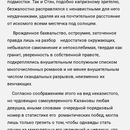
подмостки. Так и Стэн, подобно капризному зрителю,
безжалостно расправлялся с ненавистными для него
неудачниками, удаляя их на почтительное расстояние
от искомого всеми местечка под солнцем.
Врожденное бахвальство, остроумие, заточенное
правда лишь на разбор недостатков окружающих,
небывалое самомнение и непоколебимая, твердая как
гранит, уверенность в собственной правоте,
подкреплялись внушительным послужным списком
многочисленных романов и не менее внушительным
числом скандальных разрывов, неизменно их
венчающих.
Согласно соображениям этого на вид неказистого,
но чудовищно самоуверенного Казановы любая
девушка, иными словами очередной порядковый
номер в статистике его романтических побед, могла
лишь только грезить о том, чтобы однажды стать
одним из мимолетных его увлечений и неважно, что