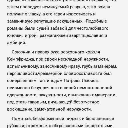
затем последует неминуемый разрыв, зато роман
получит огласку, а его герои известность и
заманчивую репутацию искушенных. Подобные
романы были сущей забавой для честолюбивого
юноши, игрой, разжигающей азарт тщеславия и
амбиций.
Союзник и правая рука верховного короля
Кемпфриджа, при своей нескладной наружности,
вспыльчивому, заносчивому нраву, грубым манерам,
неряшливости,чрезмерной словоохотливости был
совершенным антиподом Патрика Льюиса,
неизменно безупречного в своей немногословной
сдержанности, аккуратности, изысканных манерах и
под стать таковым, внушающей безотчетное
восхищение, замечательной наружности.
Помятый, бесформенный пиджак и белоснежные
рубашки; огромные, с обгрызанными квадратными