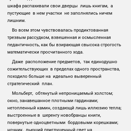
шкафа распахивали свои дверцы лишь книгам, а
пустующие в нем участки не заполнялись ничем
лишним.
Во всем этом чувствовалась продиктованная
трезвым рассудком, взвешенная и осмысленная
педантичность, как бы взирающая свысока строгость
математически просчитанного хода.
Даже расположение предметов, так единодушно
сожительствующих в пределах одного пространства,
походило больше на идеально выверенный
стратегический план.
Мольберт, обтянутый непроницаемый холстом;
окно, занавешанное плотными гардинами;
нетопленный камин, создающй лишь иллюзию тепла;
выстроенные в шеренгу новобранцы книги,
повернутые одноцветными бордовыми корешками;
ночник, льющий приглушенный свет на