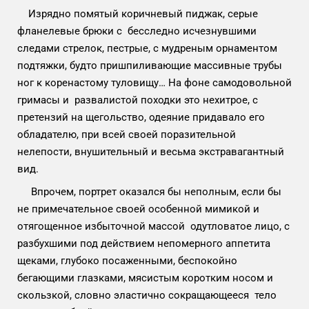
Изрядно помятый коричневый пиджак, серые
фланелевые брюки с бесследно исчезнувшими
следами стрелок, пестрые, с мудреным орнаментом
подтяжки, будто пришпиливающие массивные трубы
ног к коренастому туловищу… На фоне самодовольной
гримасы и развалистой походки это нехитрое, с
претензий на щегольство, одеяние придавало его
обладателю, при всей своей поразительной
нелепости, внушительный и весьма экстравагантный
вид.
Впрочем, портрет оказался бы неполным, если бы
не примечательное своей особенной мимикой и
отягощенное избыточной массой одутловатое лицо, с
разбухшими под действием непомерного аппетита
щеками, глубоко посаженными, беспокойно
бегающими глазками, мясистым коротким носом и
скользкой, словно эластично сокращающееся тело