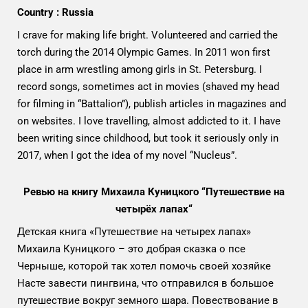
Country : Russia
I crave for making life bright. Volunteered and carried the
torch during the 2014 Olympic Games. In 2011 won first
place in arm wrestling among girls in St. Petersburg. I
record songs, sometimes act in movies (shaved my head
for filming in “Battalion”), publish articles in magazines and
on websites. I love travelling, almost addicted to it. I have
been writing since childhood, but took it seriously only in
2017, when I got the idea of my novel “Nucleus”.
Ревью на книгу Михаила Куницкого “Путешествие на
четырёх лапах“
Детская книга «Путешествие на четырех лапах»
Михаила Куницкого – это добрая сказка о псе
Черныше, которой так хотел помочь своей хозяйке
Насте завести пингвина, что отправился в большое
путешествие вокруг земного шара. Повествование в