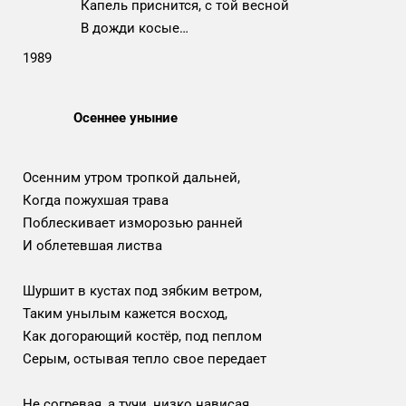
Капель приснится, с той весной
В дожди косые…
1989
Осеннее уныние
Осенним утром тропкой дальней,
Когда пожухшая трава
Поблескивает изморозью ранней
И облетевшая листва
Шуршит в кустах под зябким ветром,
Таким унылым кажется восход,
Как догорающий костёр, под пеплом
Серым, остывая тепло свое передает
Не согревая, а тучи, низко нависая,