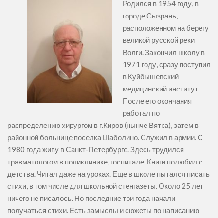
Родился в 1954 году, в
городе Сызрань,
расположенном на берегу
великой русской реки
Волги. Закончил школу в
1971 году, сразу поступил
в Куйбышевский
медицинский институт.
После его окончания
работал по
распределению хирургом в г.Киров (нынче Вятка), затем в
районной больнице поселка Шаболино. Служил в армии. С
1980 года живу в Санкт-Петербурге. Здесь трудился
травматологом в поликлинике, госпитале. Книги полюбил с
детства. Читал даже на уроках. Еще в школе пытался писать
стихи, в том числе для школьной стенгазеты. Около 25 лет
ничего не писалось. Но последние три года начали
получаться стихи. Есть замыслы и сюжеты по написанию