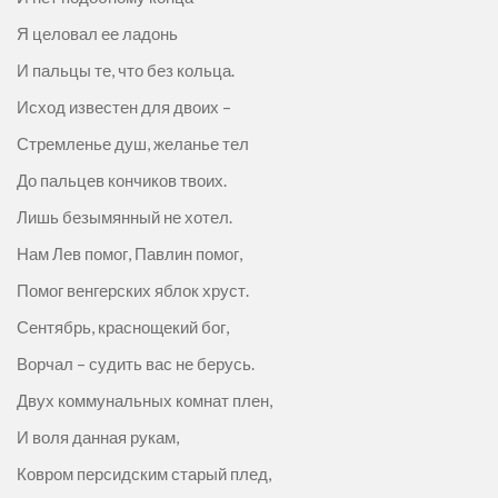
Я целовал ее ладонь
И пальцы те, что без кольца.
Исход известен для двоих –
Стремленье душ, желанье тел
До пальцев кончиков твоих.
Лишь безымянный не хотел.
Нам Лев помог, Павлин помог,
Помог венгерских яблок хруст.
Сентябрь, краснощекий бог,
Ворчал – судить вас не берусь.
Двух коммунальных комнат плен,
И воля данная рукам,
Ковром персидским старый плед,