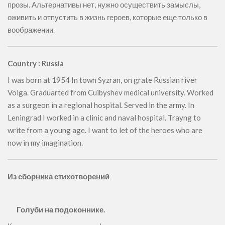
прозы. Альтернативы нет, нужно осуществить замыслы,
оживить и отпустить в жизнь героев, которые еще только в
воображении.
Country : Russia
I was born at 1954 In town Syzran, on grate Russian river
Volga. Graduarted from Cuibyshev medical university. Worked
as a surgeon in a regional hospital. Served in the army. In
Leningrad I worked in a clinic and naval hospital. Trayng to
write from a young age. I want to let of the heroes who are
now in my imagination.
Из сборника стихотворений
Голуби на подоконнике.