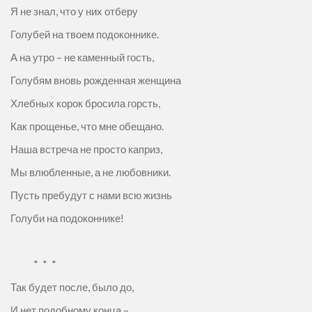
Я не знал, что у них отберу
Голубей на твоем подоконнике.
А на утро – не каменный гость,
Голубям вновь рожденная женщина
Хлебных корок бросила горсть,
Как прощенье, что мне обещано.
Наша встреча не просто каприз,
Мы влюбленные, а не любовники.
Пусть пребудут с нами всю жизнь
Голуби на подоконнике!
* * *
Так будет после, было до,
И нет подобному конца –