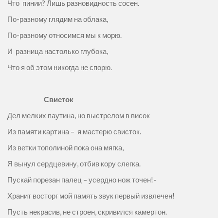
Что пинии? Лишь разновидность сосен.
По-разному глядим на облака,
По-разному относимся мы к морю.
И разница настолько глубока,
Что я об этом никогда не спорю.
Свисток
Дел мелких паутина, но выстрелом в висок
Из памяти картина – я мастерю свисток.
Из ветки тополиной пока она мягка,
Я вынул сердцевину, отбив кору слегка.
Пускай порезан палец – усердно нож точен!-
Хранит восторг мой память звук первый извлечен!
Пусть некрасив, не строен, скривился камертон.