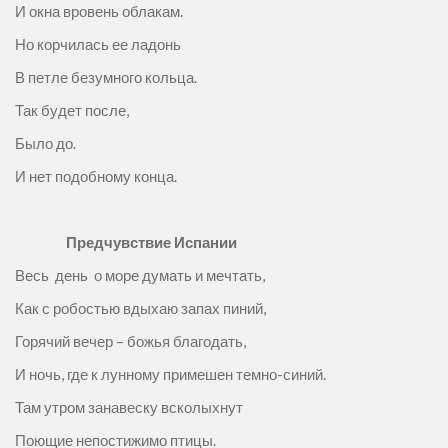
И окна вровень облакам.
Но корчилась ее ладонь
В петле безумного кольца.
Так будет после,
Было до.
И нет подобному конца.
Предчувствие Испании
Весь день о море думать и мечтать,
Как с робостью вдыхаю запах пиний,
Горячий вечер – божья благодать,
И ночь, где к лунному примешен темно-синий.
Там утром занавеску всколыхнут
Поющие непостижимо птицы.