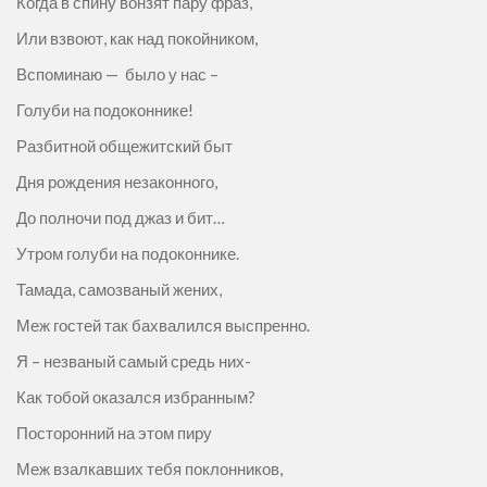
Когда в спину вонзят пару фраз,
Или взвоют, как над покойником,
Вспоминаю — было у нас –
Голуби на подоконнике!
Разбитной общежитский быт
Дня рождения незаконного,
До полночи под джаз и бит…
Утром голуби на подоконнике.
Тамада, самозваный жених,
Меж гостей так бахвалился выспренно.
Я – незваный самый средь них-
Как тобой оказался избранным?
Посторонний на этом пиру
Меж взалкавших тебя поклонников,