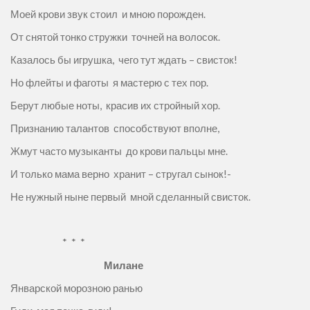
Моей крови звук стоил и мною порожден.
От снятой тонко стружки точней на волосок.
Казалось бы игрушка, чего тут ждать – свисток!
Но флейты и фаготы я мастерю с тех пор.
Берут любые ноты, красив их стройный хор.
Признанию талантов способствуют вполне,
Жмут часто музыканты до крови пальцы мне.
И только мама верно хранит – стругал сынок!-
Не нужный ныне первый мной сделанный свисток.
* * *
Милане
Январской морозною ранью