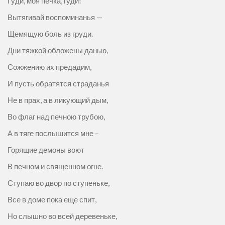
Гуди, моя печка, гуди!
Вытягивай воспоминанья —
Щемящую боль из груди.
Дни тяжкой обложены данью,
Сожжению их предадим,
И пусть обратятся страданья
Не в прах, а в ликующий дым,
Во флаг над печною трубою,
А в тяге послышится мне –
Горящие демоны воют
В печном и священном огне.
Ступаю во двор по ступеньке,
Все в доме пока еще спит,
Но слышно во всей деревеньке,