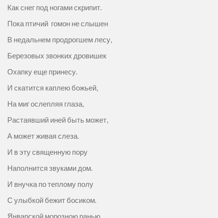
Как снег под ногами скрипит.
Пока птичий гомон не слышен
В недальнем продрогшем лесу,
Березовых звонких дровишек
Охапку еще принесу.
И скатится каплею божьей,
На миг ослепляя глаза,
Растаявший иней быть может,
А может живая слеза.
И в эту священную пору
Наполнится звуками дом.
И внучка по теплому полу
С улыбкой бежит босиком.
Январской морозною ранью