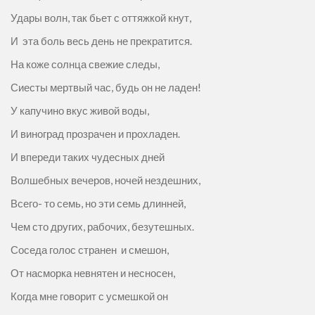
Удары волн, так бьет с оттяжкой кнут,
И эта боль весь день не прекратится.
На коже солнца свежие следы,
Сиесты мертвый час, будь он не ладен!
У капучино вкус живой воды,
И виноград прозрачен и прохладен.
И впереди таких чудесных дней
Волшебных вечеров, ночей нездешних,
Всего- то семь, но эти семь длинней,
Чем сто других, рабочих, безутешных.
Соседа голос странен и смешон,
От насморка невнятен и несносен,
Когда мне говорит с усмешкой он