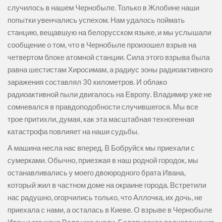
случилось в нашем Чернобыле. Только в Жлобине наши
попытки увенчались успехом. Нам удалось поймать
станцию, вещавшую на белорусском языке, и мы услышали
сообщение о том, что в Чернобыле произошел взрыв на
четвертом блоке атомной станции. Сила этого взрыва была
равна шестистам Хиросимам, а радиус зоны радиоактивного
заражения составлял 30 километров. И облако
радиоактивной пыли двигалось на Европу. Владимир уже не
сомневался в правдоподобности случившегося. Мы все
трое притихли, думая, как эта масштабная техногенная
катастрофа повлияет на наши судьбы.
А машина несла нас вперед. В Бобруйск мы приехали с
сумерками. Обычно, приезжая в наш родной городок, мы
останавливались у моего двоюродного брата Ивана,
который жил в частном доме на окраине города. Встретили
нас радушно, огорчились только, что Аллочка, их дочь, не
приехала с нами, а осталась в Киеве. О взрыве в Чернобыле