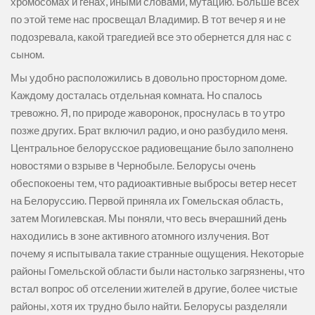
хромосомах и генах, иными словами, мутацию. Больше всех
по этой теме нас просвещал Владимир. В тот вечер я и не
подозревала, какой трагедией все это обернется для нас с
сыном.
Мы удобно расположились в довольно просторном доме.
Каждому досталась отдельная комната. Но спалось
тревожно. Я, по природе жаворонок, проснулась в то утро
позже других. Брат включил радио, и оно разбудило меня.
Центральное белорусское радиовещание было заполнено
новостями о взрыве в Чернобыле. Белорусы очень
обеспокоены тем, что радиоактивные выбросы ветер несет
на Белоруссию. Первой приняла их Гомельская область,
затем Могилевская. Мы поняли, что весь вчерашний день
находились в зоне активного атомного излучения. Вот
почему я испытывала такие странные ощущения. Некоторые
районы Гомельской области были настолько загрязнены, что
встал вопрос об отселении жителей в другие, более чистые
районы, хотя их трудно было найти. Белорусы разделяли