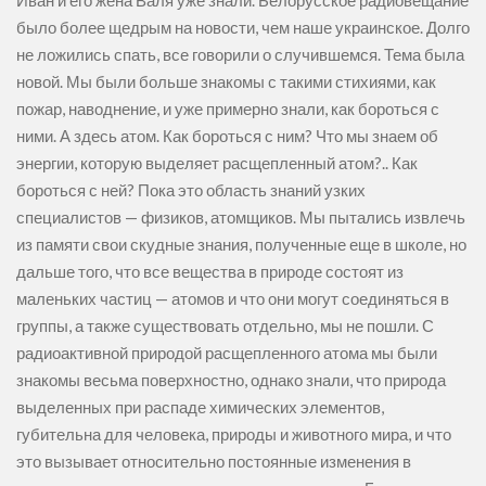
Иван и его жена Валя уже знали. Белорусское радиовещание
было более щедрым на новости, чем наше украинское. Долго
не ложились спать, все говорили о случившемся. Тема была
новой. Мы были больше знакомы с такими стихиями, как
пожар, наводнение, и уже примерно знали, как бороться с
ними. А здесь атом. Как бороться с ним? Что мы знаем об
энергии, которую выделяет расщепленный атом?.. Как
бороться с ней? Пока это область знаний узких
специалистов — физиков, атомщиков. Мы пытались извлечь
из памяти свои скудные знания, полученные еще в школе, но
дальше того, что все вещества в природе состоят из
маленьких частиц — атомов и что они могут соединяться в
группы, а также существовать отдельно, мы не пошли. С
радиоактивной природой расщепленного атома мы были
знакомы весьма поверхностно, однако знали, что природа
выделенных при распаде химических элементов,
губительна для человека, природы и животного мира, и что
это вызывает относительно постоянные изменения в