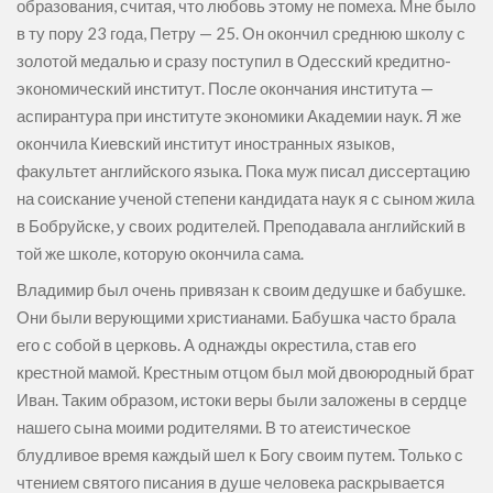
образования, считая, что любовь этому не помеха. Мне было
в ту пору 23 года, Петру — 25. Он окончил среднюю школу с
золотой медалью и сразу поступил в Одесский кредитно-
экономический институт. После окончания института —
аспирантура при институте экономики Академии наук. Я же
окончила Киевский институт иностранных языков,
факультет английского языка. Пока муж писал диссертацию
на соискание ученой степени кандидата наук я с сыном жила
в Бобруйске, у своих родителей. Преподавала английский в
той же школе, которую окончила сама.
Владимир был очень привязан к своим дедушке и бабушке.
Они были верующими христианами. Бабушка часто брала
его с собой в церковь. А однажды окрестила, став его
крестной мамой. Крестным отцом был мой двоюродный брат
Иван. Таким образом, истоки веры были заложены в сердце
нашего сына моими родителями. В то атеистическое
блудливое время каждый шел к Богу своим путем. Только с
чтением святого писания в душе человека раскрывается