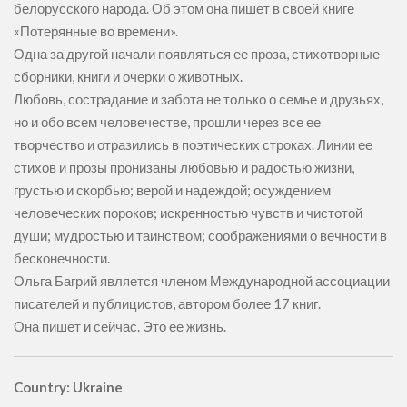
белорусского народа. Об этом она пишет в своей книге
«Потерянные во времени».
Одна за другой начали появляться ее проза, стихотворные
сборники, книги и очерки о животных.
Любовь, сострадание и забота не только о семье и друзьях,
но и обо всем человечестве, прошли через все ее
творчество и отразились в поэтических строках. Линии ее
стихов и прозы пронизаны любовью и радостью жизни,
грустью и скорбью; верой и надеждой; осуждением
человеческих пороков; искренностью чувств и чистотой
души; мудростью и таинством; соображениями о вечности в
бесконечности.
Ольга Багрий является членом Международной ассоциации
писателей и публицистов, автором более 17 книг.
Она пишет и сейчас. Это ее жизнь.
Country: Ukraine