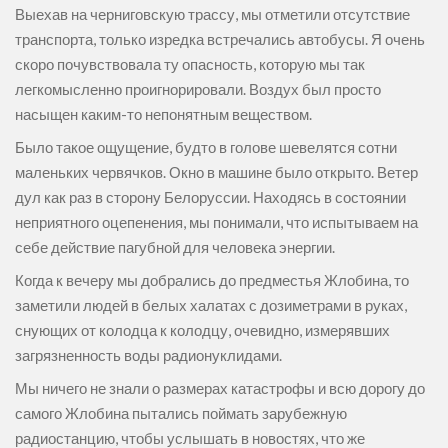
Выехав на черниговскую трассу, мы отметили отсутствие
транспорта, только изредка встречались автобусы. Я очень
скоро почувствовала ту опасность, которую мы так
легкомысленно проигнорировали. Воздух был просто
насыщен каким-то непонятным веществом.
Было такое ощущение, будто в голове шевелятся сотни
маленьких червячков. Окно в машине было открыто. Ветер
дул как раз в сторону Белоруссии. Находясь в состоянии
неприятного оцепенения, мы понимали, что испытываем на
себе действие пагубной для человека энергии.
Когда к вечеру мы добрались до предместья Жлобина, то
заметили людей в белых халатах с дозиметрами в руках,
снующих от колодца к колодцу, очевидно, измерявших
загрязненность воды радионуклидами.
Мы ничего не знали о размерах катастрофы и всю дорогу до
самого Жлобина пытались поймать зарубежную
радиостанцию, чтобы услышать в новостях, что же