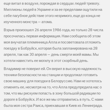
еще витал в воздухе, порождая в сердцах людей тревогу.
Миллионы людей в Украине и за ее пределами ощутили на
себе пагубное действие этого незримого, еще до конца не
изученного монстра — атома.
Взрыв произошел 26 апреля 1986 года, но только 28 числа
просочилась первая информация. Нам сообщила об этом
моя внучатая племянница Алла и посоветовала отложить
поездку в Бобруйск, которая была запланирована на 28
апреля, так как 30 апреля — день смерти моей мамы. Мы
хотели навестить ее могилу в этот скорбный день.
Владимир не поверил ей. Он верил в высокую надежность
техники безопасности на станции и продолжал готовить
свою машину для поездки в Белоруссию. Нам не хотелось
отменять ее, несмотря на то, что Алла предупредила нас о
том, что мы рискуем попасть в зону большой радиации по
дороге в Бобруйск. И все же мы отправились в путь. С нами
была моя сестра Раиса, приехавшая в Киев из Ленинграда.