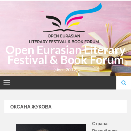
Skip
to
content
Open Eurasian Literary
Festival & Book Forum
(since 2012)
ОКСАНА ЖУКОВА
Страна:
Республика