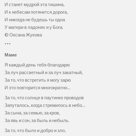
И станет мудрой эта тишина,
И к небесам потянется дорога,
И никогда не будешь ты одна
У матери в ладонях и у Бога.
© Оксана Жукова
***
Маме
Я каждый день тебя благодарю
За луч рассветный и за луч закатный,
За то, что встретить я могу зарю
И это повторится многократно…
За то, что солнце в паутинке проводов
Запуталось, когда стремилось в небо…
За сына, за семью, за кров,
За явь и сон, за быль и небыль.
За то, что было и добро и зло,