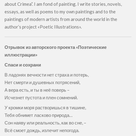
about Crimea”. I am fond of painting. I write stories, novels,
essays, as well as poems to my own paintings and to the
paintings of modern artists from around the world in the
author’s project «Poetic Illustrations».
Отрывок из авторского проекта «Поэтические
иллюстрации»
Спаси и сохрани
В ладонях вечности нет страха и потерь,
Нет смерти и душевных потрясений,
А вера есть, и ты в неё поверь –
Исчезнет пустота и плен сомнений.
У кромки моря растворишься в тишине,
Тебя обнимет ласково природа…
Сон наяву или реальность, как во сне, –
Всё смоет дождь, излечит непогода.