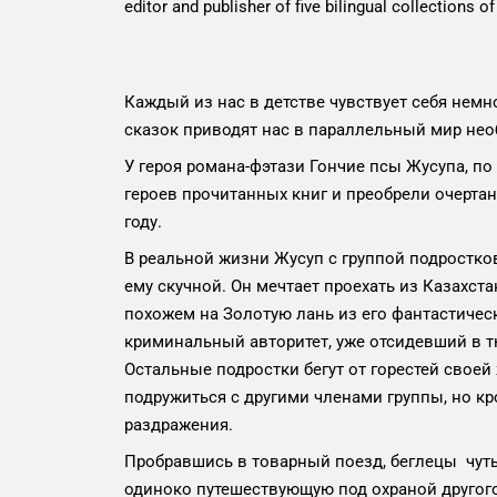
editor and publisher of five bilingual collections 
Каждый из нас в детстве чувствует себя нем
сказок приводят нас в параллельный мир нео
У героя романа-фэтази Гончие псы Жусупа, по
героев прочитанных книг и преобрели очерта
году.
В реальной жизни Жусуп с группой подростков
ему скучной. Он мечтает проехать из Казахст
похожем на Золотую лань из его фантастичес
криминальный авторитет, уже отсидевший в тю
Остальные подростки бегут от горестей свое
подружиться с другими членами группы, но к
раздражения.
Пробравшись в товарный поезд, беглецы чуть 
одиноко путешествующую под охраной другого 