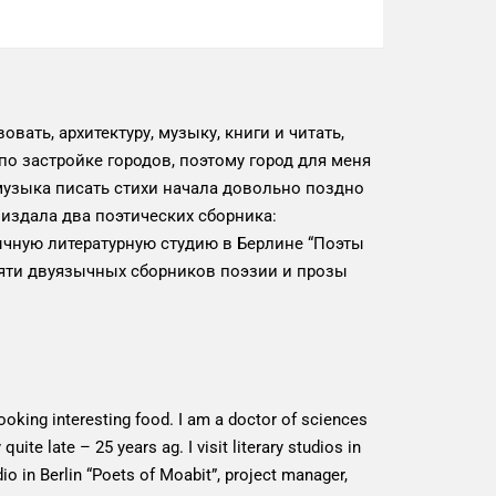
ать, архитектуру, музыку, книги и читать,
 по застройке городов, поэтому город для меня
узыка писать стихи начала довольно поздно
 издала два поэтических сборника:
зычную литературную студию в Берлине “Поэты
 пяти двуязычных сборников поэзии и прозы
cooking interesting food. I am a doctor of sciences
te late – 25 years ag. I visit literary studios in
udio in Berlin “Poets of Moabit”, project manager,