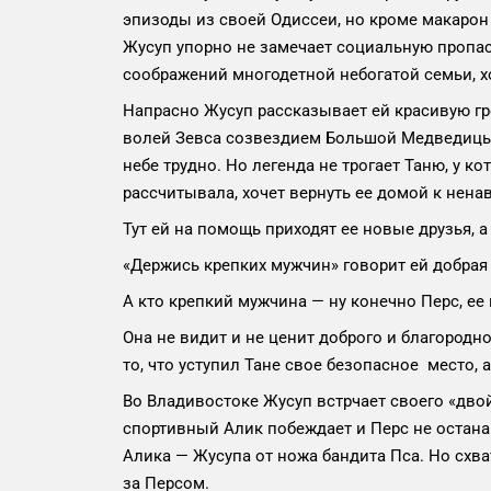
эпизоды из своей Одиссеи, но кроме макарон 
Жусуп упорно не замечает социальную пропас
соображений многодетной небогатой семьи, хо
Напрасно Жусуп рассказывает ей красивую гр
волей Зевса созвездием Большой Медведицы,
небе трудно. Но легенда не трогает Таню, у ко
рассчитывала, хочет вернуть ее домой к нена
Тут ей на помощь приходят ее новые друзья, а
«Держись крепких мужчин» говорит ей добрая 
А кто крепкий мужчина — ну конечно Перс, ее
Она не видит и не ценит доброго и благородно
то, что уступил Тане свое безопасное место, 
Во Владивостоке Жусуп встрчает своего «двой
спортивный Алик побеждает и Перс не остан
Алика — Жусупа от ножа бандита Пса. Но схва
за Персом.