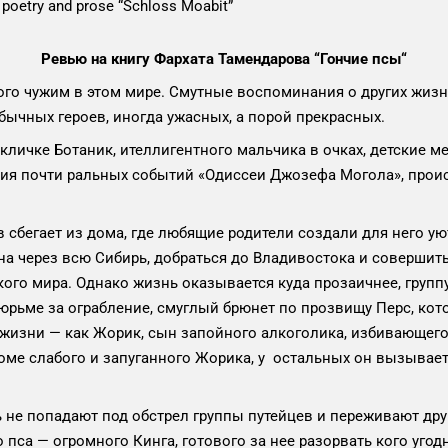
of poetry and prose “Schloss Moabit”
Ревью на книгу Фархата Тамендарова “Гончие псы“
ного чужим в этом мире. Смутные воспоминания о других жи
бычных героев, иногда ужасных, а порой прекрасных.
 кличке Ботаник, ителлигентного мальчика в очках, детские 
ния почти ральных событий «Одиссеи Джозефа Могола», проис
 сбегает из дома, где любящие родители создали для него у
ана через всю Сибирь, добраться до Владивостока и совершить
кого мира. Однако жизнь оказывается куда прозаичнее, групп
рьме за ограбление, смуглый брюнет по прозвищу Перс, кото
й жизни — как Жорик, сын запойного алкоголика, избивающег
роме слабого и запуганного Жорика, у остальных он вызывает
не попадают под обстрел группы путейцев и переживают друг
пса — огромного Кинга, готового за нее разорвать кого угод