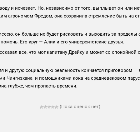
 воду и исчезает. Но, независимо от того, выплывет он или н
ким агрономом Фредом, она сохранила стремление быть на с
ссею, он больше не будет рисковать и выходить за пределы с
 помочь. Его круг — Алик и его университетские друзья.
ассказал все, что мог капитану Дрейку и может со спокойной 
мя и другую социальную реальность кончается приговором — э
ами Чингизхана и помощниками кока на средневековом парус
на глубже, чем пропасть времени.
(Пока оценок нет)