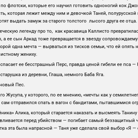
по флотски, которые его научил готовить одноногий кок Джон
ть, которая лежит между ним и девочкой Таней, полурусской
тят выдать замуж за старого толстого лысого друга ее отца.
еческую легенду про то, как красавица Каллисто превратила
 а ее сын Аркад тоже превращается в звезду сопровождаему
торой одна мечта — вырваться из тисков семьи, что ей опять н
вистному жениху.
 спасает ее бесстрашный Перс, правда ценой гибели ее пса — 
старушка из деревни, Глаша, немного Баба Яга.
 новый Пес.
го Жусупа, у которого, по ее мнению, «мечты как у семилетне
а сам отправился спать в вагон с бандитами, пытавшимися огр
ника» Алика, который старается наказать и высмеять Танину
авливается перед убийством — погибает самый беззащитный 
тка эта была напрасной — Таня уже сделала свой выбор «Я — 