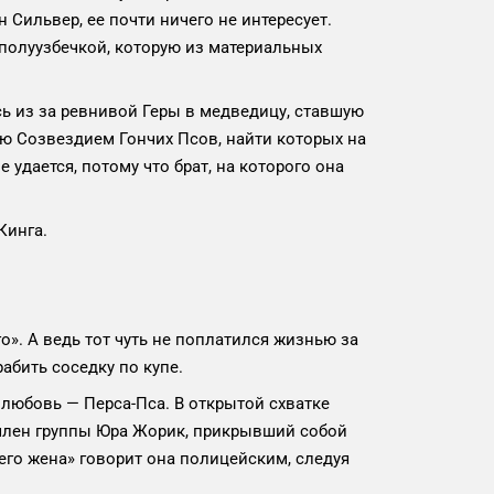
 Сильвер, ее почти ничего не интересует.
 полуузбечкой, которую из материальных
сь из за ревнивой Геры в медведицу, ставшую
ю Созвездием Гончих Псов, найти которых на
е удается, потому что брат, на которого она
Кинга.
го». А ведь тот чуть не поплатился жизнью за
абить соседку по купе.
 любовь — Перса-Пса. В открытой схватке
член группы Юра Жорик, прикрывший собой
его жена» говорит она полицейским, следуя