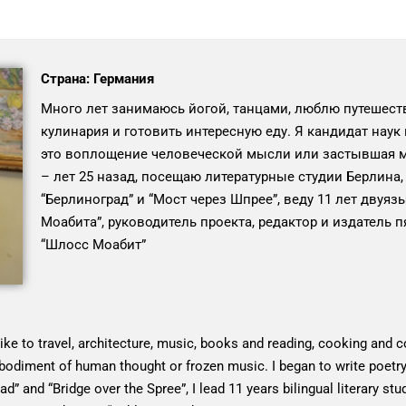
Страна: Германия
Много лет занимаюсь йогой, танцами, люблю путешествов
кулинария и готовить интересную еду. Я кандидат наук
это воплощение человеческой мысли или застывшая м
– лет 25 назад, посещаю литературные студии Берлина,
“Берлиноград” и “Мост через Шпрее”, веду 11 лет двуя
Моабита”, руководитель проекта, редактор и издатель
“Шлосс Моабит”
like to travel, architecture, music, books and reading, cooking and 
odiment of human thought or frozen music. I began to write poetry qui
ad” and “Bridge over the Spree”, I lead 11 years bilingual literary st