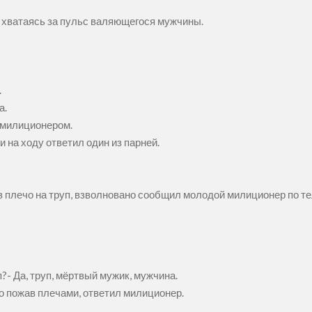
, хватаясь за пульс валяющегося мужчины.
.
а.
а милиционером.
и на ходу ответил один из парней.
з плечо на труп, взволновано сообщил молодой милиционер по т
п?- Да, труп, мёртвый мужик, мужчина.
о пожав плечами, ответил милиционер.