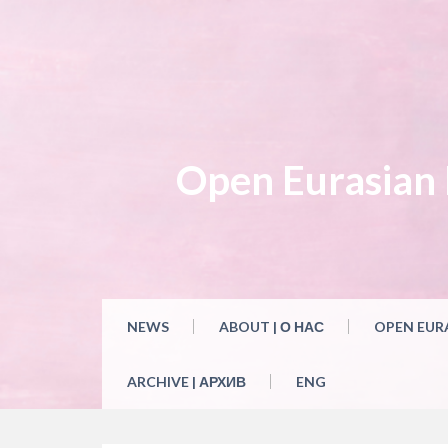
Skip
to
content
Open Eurasian L
NEWS
ABOUT | О НАС
OPEN EUR
ARCHIVE | АРХИВ
ENG