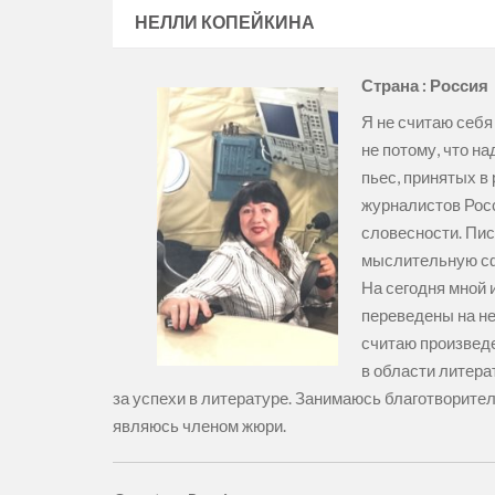
НЕЛЛИ КОПЕЙКИНА
Страна : Россия
Я не считаю себя
не потому, что на
пьес, принятых в
журналистов Рос
словесности. Пис
мыслительную сфе
На сегодня мной 
переведены на не
считаю произвед
в области литера
за успехи в литературе. Занимаюсь благотворител
являюсь членом жюри.