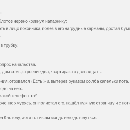
!
Клотов нервно крикнул напарнику:
ь в лицо покойника, полез в его нагрудные карманы, достал бумаж
.
в трубку.
вопрос начальства.
 дом семь, строение два, квартира сто двенадцать.
ия, отозвался «Есть!» и, вытерев рукавом со лба капельки пота, 
ядя на него.
 какой телефон-то?
оченно хмурясь, он полистал его, нашёл нужную страницу и с но
Клотову, хотя тот и сам мог до него дотянуться.