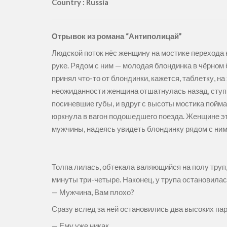
Country : Russia
Отрывок из романа “Антиполицай”
Людской поток нёс женщину на мостике перехода 
руке. Рядом с ним — молодая блондинка в чёрном
принял что-то от блондинки, кажется, таблетку, н
неожиданности женщина отшатнулась назад, ступи
посиневшие губы, и вдруг с высоты мостика пойма
юркнула в вагон подошедшего поезда. Женщине эт
мужчины, надеясь увидеть блондинку рядом с ним
Толпа лилась, обтекала валяющийся на полу труп, 
минуты три-четыре. Наконец, у трупа остановила
— Мужчина, Вам плохо?
Сразу вслед за ней остановились два высоких пар
— Ему уже никак.