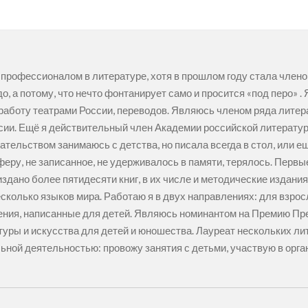
 профессионалом в литературе, хотя в прошлом году стала член
до, а потому, что нечто фонтанирует само и просится «под перо» 
 работу театрами России, переводов. Являюсь членом ряда лите
сии. Ещё я действительный член Академии российской литерату
ательством занимаюсь с детства, но писала всегда в стол, или 
ру, не записанное, не удерживалось в памяти, терялось. Первы
издано более пятидесяти книг, в их числе и методические издани
сколько языков мира. Работаю я в двух направлениях: для взрос
ения, написанные для детей. Являюсь номинантом на Премию Пр
туры и искусства для детей и юношества. Лауреат нескольких ли
ьной деятельностью: провожу занятия с детьми, участвую в орг