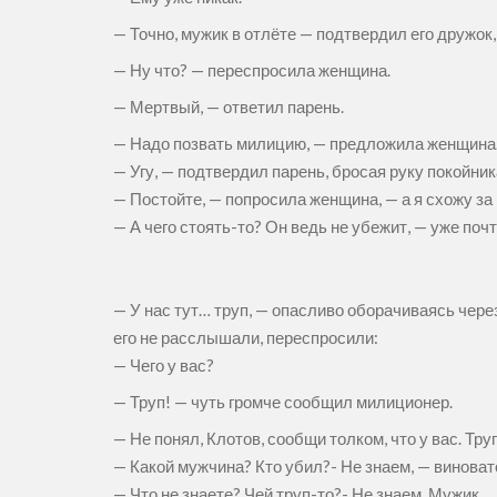
— Точно, мужик в отлёте — подтвердил его дружок
— Ну что? — переспросила женщина.
— Мертвый, — ответил парень.
— Надо позвать милицию, — предложила женщина
— Угу, — подтвердил парень, бросая руку покойник
— Постойте, — попросила женщина, — а я схожу з
— А чего стоять-то? Он ведь не убежит, — уже почт
— У нас тут… труп, — опасливо оборачиваясь чере
его не расслышали, переспросили:
— Чего у вас?
— Труп! — чуть громче сообщил милиционер.
— Не понял, Клотов, сообщи толком, что у вас. Тру
— Какой мужчина? Кто убил?- Не знаем, — виноват
— Что не знаете? Чей труп-то?- Не знаем. Мужик.