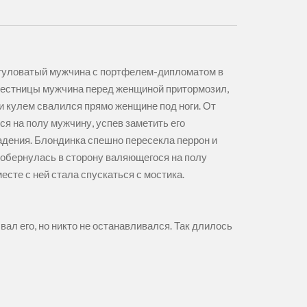
сутуловатый мужчина с портфелем-дипломатом в
 лестницы мужчина перед женщиной притормозил,
к и кулем свалился прямо женщине под ноги. От
я на полу мужчину, успев заметить его
падения. Блондинка спешно пересекла перрон и
 обернулась в сторону валяющегося на полу
есте с ней стала спускаться с мостика.
вал его, но никто не останавливался. Так длилось