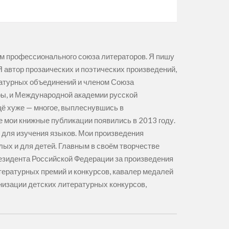
ом профессионального союза литераторов. Я пишу
. Я автор прозаических и поэтических произведений,
ратурных объединений и членом Союза
ры, и Международной академии русской
ещё хуже — многое, выплеснувшись в
е мои книжные публикации появились в 2013 году.
я для изучения языков. Мои произведения
лых и для детей. Главным в своём творчестве
езидента Российской Федерации за произведения
тературных премий и конкурсов, кавалер медалей
анизации детских литературных конкурсов,