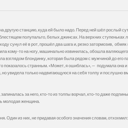
на другую станцию, куда ей было надо. Перед ней шёл рослый 
 блестящем полупальто, белых джинсах. На верхних ступеньках
а ходу сунул её в рот, прошёл два шага и, резко затормозив, обмя
ла кому-то на ногу, машинально извинилась, обошла валяющегос
ла взглядом блондинку, которая была рядом с мужчиной до его 
о показалось странным. «Может, я ошиблась», — подумала она и
, но увидела только надвигающуюся на себя толпу и послушно вм
запиналась за него, кто-то из толпы ворчал, кто-то даже подпины
сь молодая женщина.
ня. Один из них, не придавая особого значения словам, отхохмил: