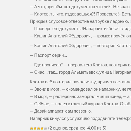
— А что, при нём нет документов что ли?- Не знаю.
— Клотов, ты что, издеваешься?! Проверьте!- Есть
Прикрыв слуховое отверстие на трубке ладонью, 
— Проверь его документы!Напарник, избегая глядет
— Кашин Анатолий Фёдорович, — громко прочёл он
— Кашин Анатолий Фёдорович, — повторил Клотов 
— Паспорт серии…
— Где прописан? — прервал его Клотов, повторяя 
— Счас… так… город Альметьевск, улица Нагорная,
Клотов всё повторил начальству, принял наставлен
— Звони в морг! — скомандовал он напарнику, не гл
— В морг, — растерянно заморгал милиционер, — а
— Сейчас, — полез в грязный журнал Клотов. Озаб
— Давай аппарат, сам позвоню.
Напарник кинулся услужливо пододвигать телефон 
(
2
оценок, среднее:
4,00
из 5)