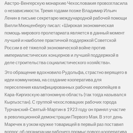
Австро-Венгерскую монархию Чехословакия провозгласила
о независимости. Тремя годами позже Владимир Ильич
Ленин в письме секретарю международной рабочей помощи
Вилли Мюнценбергу писал: «Широкая экономическая
помощь мирового пролетариата является в данный момент
лучшей и наиболее практичной поддержкой Советской
России в её тяжелой экономической войне против
империалистических концернов и лучшей поддержкой в
деле строительства социалистического хозяйства».
Это обращение вдохновило Рудольфа, страстно верящего в
идеи коммунизма, на создание кооператива для
переселения квалифицированных рабочих европейцев в
Кара-Киргизскую автономную область (так тогда назывался
Кыргызстан). С группой чехословацких рабочих города
Турчанский-Святый-Мартин в 1923 году он принял участие
в революционной демонстрации Первого Мая. В этот день
Маречек в узком кружке товарищей в первый раз поставил
вопрос об организации рабочего промыслового кооператива