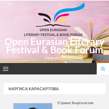
Skip
to
content
Open Eurasian Literary
Festival & Book Forum
(since 2012)
НАРГИСА КАРАСАРТОВА
Страна: Кыргызстан