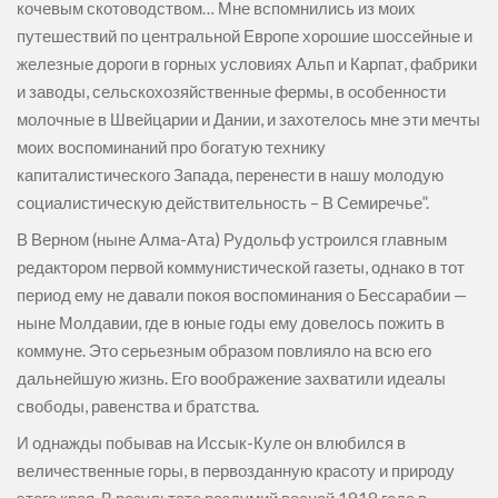
кочевым скотоводством… Мне вспомнились из моих
путешествий по центральной Европе хорошие шоссейные и
железные дороги в горных условиях Альп и Карпат, фабрики
и заводы, сельскохозяйственные фермы, в особенности
молочные в Швейцарии и Дании, и захотелось мне эти мечты
моих воспоминаний про богатую технику
капиталистического Запада, перенести в нашу молодую
социалистическую действительность – В Семиречье”.
В Верном (ныне Алма-Ата) Рудольф устроился главным
редактором первой коммунистической газеты, однако в тот
период ему не давали покоя воспоминания о Бессарабии —
ныне Молдавии, где в юные годы ему довелось пожить в
коммуне. Это серьезным образом повлияло на всю его
дальнейшую жизнь. Его воображение захватили идеалы
свободы, равенства и братства.
И однажды побывав на Иссык-Куле он влюбился в
величественные горы, в первозданную красоту и природу