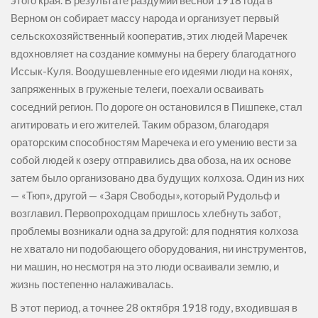
этого края. В результате раздумий весной 1918 года в
Верном он собирает массу народа и организует первый
сельскохозяйственный кооператив, этих людей Маречек
вдохновляет на создание коммуны на берегу благодатного
Иссык-Куля. Воодушевленные его идеями люди на конях,
запряженных в груженые телеги, поехали осваивать
соседний регион. По дороге он остановился в Пишпеке, стал
агитировать и его жителей. Таким образом, благодаря
ораторским способностям Маречека и его умению вести за
собой людей к озеру отправились два обоза, на их основе
затем было организовано два будущих колхоза. Один из них
— «Тюп», другой — «Заря Свободы», который Рудольф и
возглавил. Первопроходцам пришлось хлебнуть забот,
проблемы возникали одна за другой: для поднятия колхоза
не хватало ни подобающего оборудования, ни инструментов,
ни машин, но несмотря на это люди осваивали землю, и
жизнь постепенно налаживалась.
В этот период, а точнее 28 октября 1918 году, входившая в