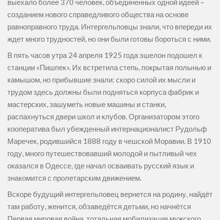
выехало более 370 человек, объединенных одной идеей –
созданием нового справедливого общества на основе
равноправного труда. Интергельповцы знали, что впереди их
ждет много трудностей, но они были готовы бороться с ними.
В пять часов утра 24 апреля 1925 года эшелон подошел к
станции «Пишпек». Их встретила степь, покрытая полынью и
камышом, но прибывшие знали: скоро силой их мысли и
трудом здесь должны были подняться корпуса фабрик и
мастерских, зашуметь новые машины и станки,
распахнуться двери школ и клубов. Организатором этого
кооператива был убежденный интернационалист Рудольф
Маречек, родившийся 1888 году в чешской Моравии. В 1910
году, много путешествовавший молодой и пытливый чех
оказался в Одессе, где начал осваивать русский язык и
знакомится с пролетарским движением.
Вскоре будущий интергельповец вернется на родину, найдёт
там работу, женится, обзаведётся детьми, но начнётся
Первая мировая война, тотальная мобилизация мужского