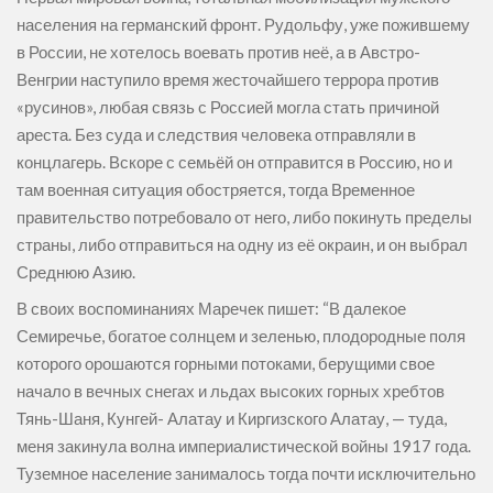
населения на германский фронт. Рудольфу, уже пожившему
в России, не хотелось воевать против неё, а в Австро-
Венгрии наступило время жесточайшего террора против
«русинов», любая связь с Россией могла стать причиной
ареста. Без суда и следствия человека отправляли в
концлагерь. Вскоре с семьёй он отправится в Россию, но и
там военная ситуация обостряется, тогда Временное
правительство потребовало от него, либо покинуть пределы
страны, либо отправиться на одну из её окраин, и он выбрал
Среднюю Азию.
В своих воспоминаниях Маречек пишет: “В далекое
Семиречье, богатое солнцем и зеленью, плодородные поля
которого орошаются горными потоками, берущими свое
начало в вечных снегах и льдах высоких горных хребтов
Тянь-Шаня, Кунгей- Алатау и Киргизского Алатау, — туда,
меня закинула волна империалистической войны 1917 года.
Туземное население занималось тогда почти исключительно