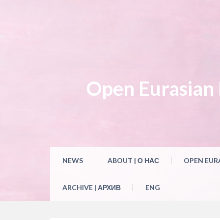
Skip
to
content
Open Eurasian L
NEWS
ABOUT | О НАС
OPEN EUR
ARCHIVE | АРХИВ
ENG