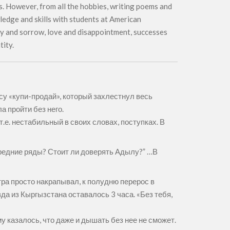
s. However, from all the hobbies, writing poems and
ledge and skills with students at American
. Joy and sorrow, love and disappointment, successes
tity.
есу «купи-продай», который захлестнул весь
а пройти без него.
т.е. нестабильный в своих словах, поступках. В
ередние ряды? Стоит ли доверять Адылу?” …В
ра просто накрапывал, к полудню перерос в
да из Кыргызстана оставалось 3 часа. «Без тебя,
му казалось, что даже и дышать без нее не сможет.