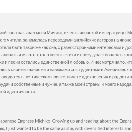
мой папа называл меня Мичико, в честь японской императрицы Ми
ого читала, занималась переводами английских авторов на японск
отела быть такой же как она, с разносторонними интересами и до
ышивать и вязать, стала писать стихи и прозу, участвовала в кон
хи и песни остались единственной любовью. И несмотря на то, чт
люсь своими знаниями и навыками со студентами в Американском
находятся в поэтическом поиске, полете вдохновения и радости п
еудачи собственные и чужие, а также моей страны и моего наро
ной идентичности.
e Japanese Empress Michiko. Growing up and reading about the Empres
s, I just wanted to be the same as she, with diversified interests and