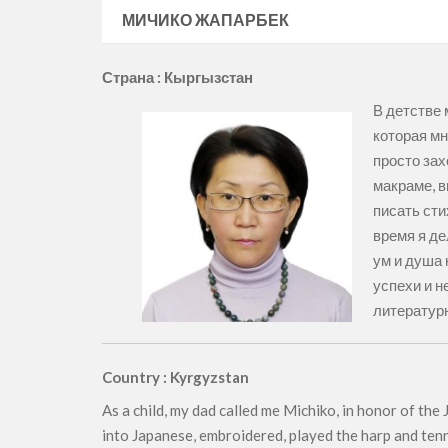
МИЧИКО ЖАПАРБЕК
Страна : Кыргызстан
В детстве 
которая мн
просто зах
макраме, в
писать сти
время я де
ум и душа 
успехи и н
литератур
Country : Kyrgyzstan
As a child, my dad called me Michiko, in honor of th
into Japanese, embroidered, played the harp and tenni