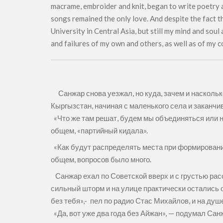
macrame, embroider and knit, began to write poetry a
songs remained the only love. And despite the fact t
University in Central Asia, but still my mind and soul
and failures of my own and others, as well as of my c
Санжар снова уезжал, но куда, зачем и насколько
Кыргызстан, начиная с маленького села и заканчи
«Что же там решат, будем мы объединяться или нет
общем, «партийный кидала».
«Как будут распределять места при формировании
общем, вопросов было много.
Санжар ехал по Советской вверх и с грустью расс
сильный шторм и на улице практически остались о
без тебя»,- пел по радио Стас Михайлов, и на ду
«Да, вот уже два года без Айжан», — подумал Санж