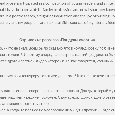
nd prose, participated in a competition of young readers and singer
hat I have become a historian by profession and now I share my know
 are in a poetic search, a flight of inspiration and the joy of writing
ountry and my people — are inexhaustible sources of my literary iden
Отрывок из рассказа «Пандусы счастья»
, никто не знал. Всем было сказано, что в командировку по бизн
вая столицей. И потому очередная встреча партийцев должна был
 с другой партией, лидер которой был, как говорится, «темный», 
 списков и конкурируя с такими деньгами? Кто же выскочит в п
уждал о своей теперешней партийной жизни. Дождь, который с ут
дни машины и редкие прохожие. Санжар ехал домой. До его отъез
ше становилось еще грустнее.
ар, а когда-то без нее не мог вообще ни минуты прожить. Тогда е