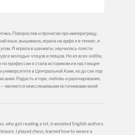
тико. Повзрослев и прочитав про императрицу,
ий язык, вышивала, играла на арфе и в теннис, я
сугом. Я играла в шахматы, научилась плести
курсе молодых чтецов и певцов. Но из всех хобби,
о по профессии я стала историком и в настоящее
 университете в Центральной Азии, но до сих пор
исания. Радость и горе, любовь и разочарование,
да — являются неиссякаемыми источниками моей
s, who got reading a lot, translated English authors
 leisure. I played chess, learned how to weave a