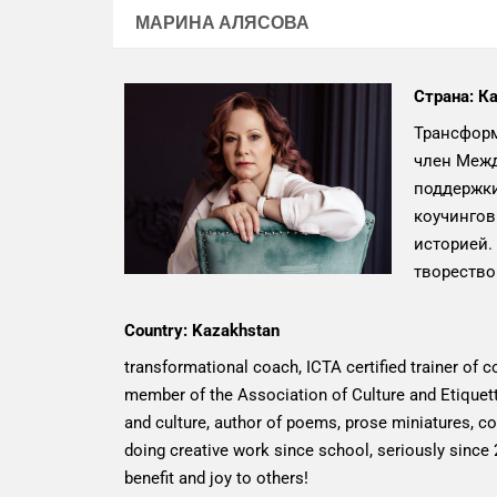
МАРИНА АЛЯСОВА
Страна: К
Трансформ
член Межд
поддержки
коучингов
историей.
творество
Country:
Kazakhstan
transformational coach, ICTA certified trainer of 
member of the Association of Culture and Etiquett
and culture, author of poems, prose miniatures, coa
doing creative work since school, seriously since 2
benefit and joy to others!