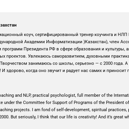
азахстан
ационный коуч, сертифицированный тренер коучинга и НЛП I
ународной Академии Информатизации )Казахстан), член Ассо
 программ Президента РФ в сфере образования и культуры, а
ых проектов. Увлекаюсь саморазвитием, духовными практик
 Творчеством занимаюсь со школы, серьезно — с 2000 года. А 
! И здорово, когда оно звучит и радует нас самих и приносит 
coaching and NLP, practical psychologist, full member of the Intern
e under the Committee for Support of Programs of the President of 
ching projects. I am fond of self-development, spiritual practices, p
000. But seriously, I think that our life is creativity! And it’s grea