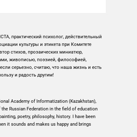
CTA, практический психолог, действительный
циации культуры и этикета при Комитете
втор стихов, прозаических миниатюр,
ами, живописью, поэзией, философией,
если серьезно, считаю, что наша жизнь и есть
пользу и радость другим!
ational Academy of Informatization (Kazakhstan),
the Russian Federation in the field of education
ainting, poetry, philosophy, history. I have been
t when it sounds and makes us happy and brings