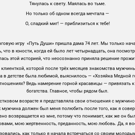
Тянулась к свету. Маялась во тьме.
Но только об одном всегда мечтала —
О, сладкий миг! — приблизиться к тебе!
говую игру «Путь Души» пришла дама 74 лет. Мы только нача
ь, что в юности, когда ей было лет четырнадцать, она посмо
ась этой историей, что неосознанно приняла решение прожи
 клиенткой, которой после трёх месяцев знакомства мужчины
зка в детстве была любимой, выяснилось — «Хозяйка Медной 
отношениях? Ведь намерение горной красавицы — привязать к
богатства. Главное, чтобы рядом был.
остковом возрасте я представляла свои отношения с мужчино
ках мужчина должен был меня полюбить после того, как я совер
авно возвращается ко мне, потому что понимает, как же он б
вами, мою жертвенность, преданность, мою любовь. Да, я во
изовались, как только я начала встречаться со своим моло