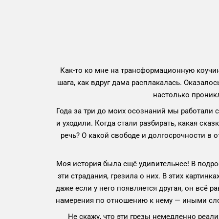
Как-то ко мне на трансформационную коучин
шага, как вдруг дама расплакалась. Оказалос
настолько проникл
Года за три до моих осознаний мы работали с
и уходили. Когда стали разбирать, какая ска
речь? О какой свободе и долгосрочности в 
Моя история была ещё удивительнее! В подр
эти страдания, грезила о них. В этих картин
даже если у него появляется другая, он всё р
намерения по отношению к нему — иными сло
Не скажу, что эти грезы немедленно реал