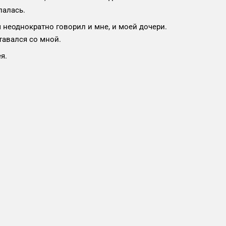
палась.
 неоднократно говорил и мне, и моей дочери.
ставался со мной.
я.