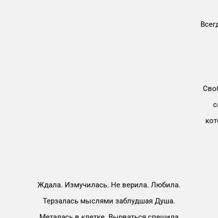
Всег
Своб
с
кот
Ждала. Измучилась. Не верила. Любила.
Терзалась мыслями заблудшая Душа.
Металась в клетке. Вырваться спешила