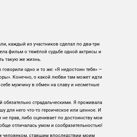
ли, каждый из участников сделал по два-три
трела фильм о тяжёлой судьбе одной актрисы и
ть такую же жизнь.
 говорили одно и то же: «Я недостоин тебя» —
горы». Конечно, о какой любви там может идти
 себе мужчину в обмен на славу и несметные
й обязательно страдальческими. Я проживала
шу для него что-то героическое или ценное. И
ыл не прав, либо оценивает по достоинству мои
обще отличалась умом и сообразительностью!
дым человеком, ставшим впоследствии моим