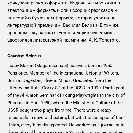
конкурсов разного формата. Изданы четыре книги в
электронном формате, и один сборник рассказов и
повестей в бумажном формате, которая удостоена
литературной премии им. Василия Белова. В том же
прошлом году рассказ «Бедный Борис бешеный»
удостоился литературной премии им. А. К. Толстого.
Country: Belarus
Isaev Maxim (Magomedshapi) Isaevich, born in 1950.
Pensioner. Member of the International Union of Writers,
Born in Dagestan, I live in Minsk. Graduated from the
Literary Institute. Gorky SP of the USSR in 1990. Participant
of the All-Union Seminar of Young Playwrights in the city of
Pitsunda in April 1990, where the Ministry of Culture of the
USSR bought two plays from me. There were already
rehearsals in several theaters, but with the collapse of the
Union, everything disappeared. He worked as a journalist in
the youth publication «Znamya Yunosti», published in other