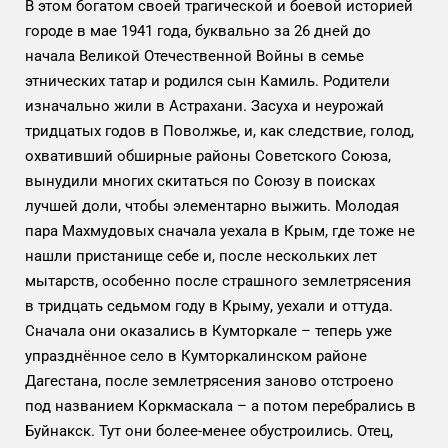
В этом богатом своей трагической и боевой историей
городе в мае 1941 года, буквально за 26 дней до
начала Великой Отечественной Войны в семье
этнических татар и родился сын Камиль. Родители
изначально жили в Астрахани. Засуха и неурожай
тридцатых годов в Поволжье, и, как следствие, голод,
охвативший обширные районы Советского Союза,
вынудили многих скитаться по Союзу в поисках
лучшей доли, чтобы элементарно выжить. Молодая
пара Махмудовых сначала уехала в Крым, где тоже не
нашли пристанище себе и, после нескольких лет
мытарств, особенно после страшного землетрясения
в тридцать седьмом году в Крыму, уехали и оттуда.
Сначала они оказались в Кумторкале – теперь уже
упразднённое село в Кумторкалинском районе
Дагестана, после землетрясения заново отстроено
под названием Коркмаскала – а потом перебрались в
Буйнакск. Тут они более-менее обустроились. Отец,