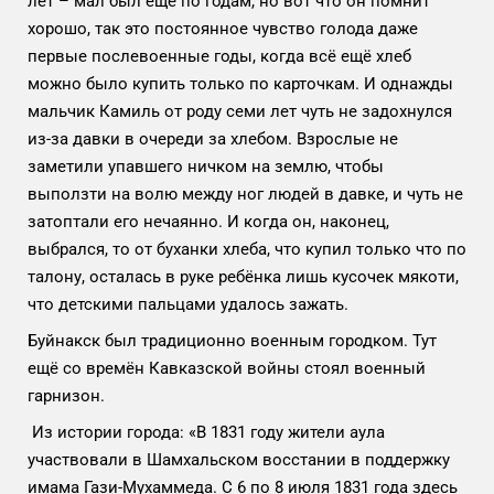
лет – мал был ещё по годам, но вот что он помнит
хорошо, так это постоянное чувство голода даже
первые послевоенные годы, когда всё ещё хлеб
можно было купить только по карточкам. И однажды
мальчик Камиль от роду семи лет чуть не задохнулся
из-за давки в очереди за хлебом. Взрослые не
заметили упавшего ничком на землю, чтобы
выползти на волю между ног людей в давке, и чуть не
затоптали его нечаянно. И когда он, наконец,
выбрался, то от буханки хлеба, что купил только что по
талону, осталась в руке ребёнка лишь кусочек мякоти,
что детскими пальцами удалось зажать.
Буйнакск был традиционно военным городком. Тут
ещё со времён Кавказской войны стоял военный
гарнизон.
Из истории города: «В 1831 году жители аула
участвовали в Шамхальском восстании в поддержку
имама Гази-Мухаммеда. C 6 по 8 июля 1831 года здесь