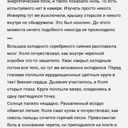
энергетический блок, и табло показало ноль. То есть
испытуемого нет в камере. Изучать просто некого.
Инвертер тут же выключили, крышку открыли и никого
внутри не обнаружили. Это был нонсенс. До этого
момента ничего подобного никогда не происходило.
***
Вспышка холодного серебряного сияния расплавила
мозг. Коля почувствовал, как внутри черепной
коробки что-то зашипело. Ужас накрыл холодным
потом все тело, но тут же мгновенно испарился. Перед
глазами поплыли иррадиационные цветные круги в
такт биения сердца. Дыхание участилось, и Коля
открыл глаза. Круги поплыли вверх, соединяясь в
одну светящуюся точку.
Солнце палило нещадно. Раскаленный воздух
обжигал легкие. Коля сжал кулак и почувствовал, как
сквозь пальцы сочится горячий песок. Превозмогая
боль в основании черепа, он приподнялся на локте и