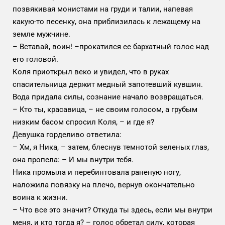
позвякивая монистами на груди и талии, напевая
какую-то песенку, она приблизилась к лежащему на
земле мужчине.
– Вставай, воин! –прокатился ее бархатный голос над
его головой.
Коля приоткрыл веко и увидел, что в руках
спасительница держит медный запотевший кувшин.
Вода придала силы, сознание начало возвращаться.
– Кто ты, красавица, – не своим голосом, а грубым
низким басом спросил Коля, – и где я?
Девушка горделиво ответила:
– Хм, я Ника, – затем, блеснув темнотой зеленых глаз,
она пропела: – И мы внутри тебя.
Ника промыла и перебинтовала раненую ногу,
наложила повязку на плечо, вернув окончательно
воина к жизни.
– Что все это значит? Откуда ты здесь, если мы внутри
меня, и кто тогда я? – голос обретал силу, которая