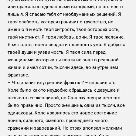
или правильно сделанными выводами, но это всего
лишь я. Я спасаю тебя от необдуманных решений. Я
твоя слабость, которая граничит с трусостью, но
именно я и есть твоя хитрость, твоя осторожность,
твой инстинкт. Я твоя любовь, воин. Я твое желание.
Я мягкость твоего сердца и плавность ума. Я доброта
твоей души и уязвимость. Я твоя сила перед
женщинами, которых ты почти не знал в реальной
жизни и имел сотни, тысячи здесь, во внутреннем
фрактале.
– Что значит внутренний фрактал? – спросил он.
Коле было как-то неудобно обращаясь к девушке и
называть ее женщиной, но Саллаху внутри него это
было привычно. Просто женщина, одна из тысяч, все
одинаковы. Коле нравилось его новое состояние
воина, сильного, смелого, прошедшего много
сражений и завоеваний. Но страх вползал мелкими
пупырышками под кожу: а сможет ли он, Коля,