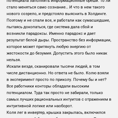
потенциала заполнить информационные бреши. То ли
стало меняться само сознание… И что в нем такого
нового созрело, и предстояло выяснить в Холдинге.
Поэтому и не спали все, и работали как сумасшедшие,
пытаясь докопаться, где система дала сбой и
возникли парадоксы. Именно парадокс и дает
результат белой дыры. Пространство без информации,
которое может притянуть любую энергию от
жестокости до безумия. Допустить этого было никак
нельзя.
Искали везде, сканировали тысячи людей, в том
числе дистанционно. Но ответа не было. Колю взяли
в эксперимент просто по приколу. Почему бы и нет?
Все работники конторы обладали высоким
потенциалом. Туда так просто не забирали, только
самых лучших рациональных интуитов с отражением в
интуитивной логике или наоборот.
Коля лег в инвертер, крышка закрылась, включился