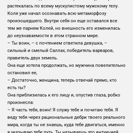
растекалась по всему мускулистому мужскому телу.
Коля уже начал осознавать всю метаморфозу
произошедшего. Внутри себя он еще оставался все
тем же парнем Колей, но внешность его изменилась
до неузнаваемости в этом странном мире.
– Ты воин, – с почтением ответила девушка, –
сильный и смелый Саллах, победитель варваров,
правитель двух земель.
Она еще хотела продолжать, но мужчина повелительно
остановил ее,
– Достаточно, женщина, теперь отвечай прямо, кто
есть ты?
Она приблизилась к его лицу и, опустив глаза, робко
произнесла:
– Я часть тебя, воин! Я служу тебе и почитаю тебя. Я
веду тебя через рациональные дебри твоего реального
мира, когда ты не знаешь, куда тебе двигаться, именно
я указываю тебе путь. Ты называешь это интуицией,