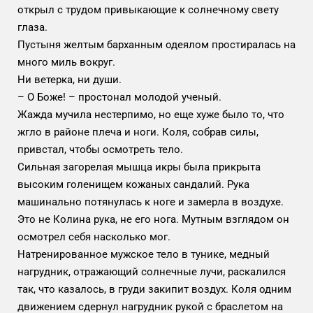
открыл с трудом привыкающие к солнечному свету
глаза.
Пустыня желтым барханным одеялом простиралась на
много миль вокруг.
Ни ветерка, ни души.
– О Боже! – простонал молодой ученый.
Жажда мучила нестерпимо, но еще хуже было то, что
жгло в районе плеча и ноги. Коля, собрав силы,
привстал, чтобы осмотреть тело.
Сильная загорелая мышца икры была прикрыта
высоким голенищем кожаных сандалий. Рука
машинально потянулась к ноге и замерла в воздухе.
Это не Колина рука, не его нога. Мутным взглядом он
осмотрел себя насколько мог.
Натренированное мужское тело в тунике, медный
нагрудник, отражающий солнечные лучи, раскалился
так, что казалось, в груди закипит воздух. Коля одним
движением сдернул нагрудник рукой с браслетом на