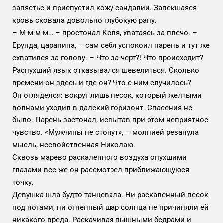
запястье и приспустил кожу сандалии. Запекшаяся
кровь сковала довольно глубокую рану.
– М-м-м-м… – простонал Коля, хватаясь за плечо. –
Ерунда, царапина, – сам себя успокоил парень и тут же
схватился за голову. – Что за черт?! Что происходит?
Распухший язык отказывался шевелиться. Сколько
времени он здесь и где он? Что с ним случилось?
Он огляделся: вокруг лишь песок, который желтыми
волнами уходил в далекий горизонт. Спасения не
было. Парень застонал, испытав при этом неприятное
чувство. «Мужчины не стонут», – молнией резанула
мысль, несвойственная Николаю.
Сквозь марево раскаленного воздуха опухшими
глазами все же он рассмотрел приближающуюся
точку.
Девушка шла будто танцевала. Ни раскаленный песок
под ногами, ни огненный шар солнца не причиняли ей
никакого вреда. Раскачивая пышными бедрами и