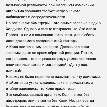
возможной реальности, при малейшем изменении
алгоритма сознания требует непрерывного
наблюдения и сосредоточенности.
Но все знали: айметреры – это самые веселые люди в
Холдинге. Однако и самые отстраненные. Это элита.
Попасть к ним в компанию – это честь для любого,
даже для самого́ создателя этой конторы.
А Коля влетал к ним запросто. Доказывал свои
теоремы, даже не прося обратной реакции. Потом,
когда видел, что все реально ржут, усмехался, чесал
свои светлые вихры и махал рукой: «Да, ну вас,
идиоты!»
Никому не было позволено называть элиту идиотами.
А айметреры ухохатывались, как ненормальные, и
втайне надеялись, что Коля придет еще.
Это симбиоз, единый организм, Коля не мог без
айметреров, они не могли без Коли. Но, как всегда
бывает, никто не ценил этой возможности быть