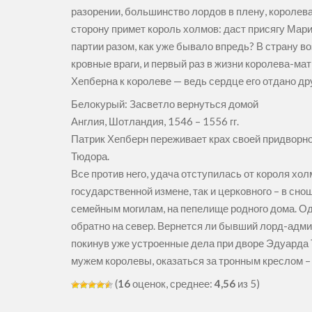
разорении, большинство лордов в плену, короле
сторону примет король холмов: даст присягу Марии
партии разом, как уже бывало впредь? В страну во
кровные враги, и первый раз в жизни королева-мат
Хепберна к королеве — ведь сердце его отдано др
Белокурый: Засветло вернуться домой
Англия, Шотландия, 1546 – 1556 гг.
Патрик Хепберн переживает крах своей придворно
Тюдора.
Все против него, удача отступилась от короля хол
государственной измене, так и церковного – в сн
семейным могилам, на пепелище родного дома. Од
обратно на север. Вернется ли бывший лорд-адми
покинув уже устроенные дела при дворе Эдуарда Т
мужем королевы, оказаться за тронным креслом – б
(
16
оценок, среднее:
4,56
из 5)