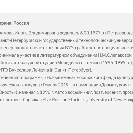
трана: Россия
кимова Илона Владимировна родилась 6.08.1977 в г.Петрозаводск
Санкт-Петербургский государственный технологический универси
нженер-эколог, после окончания ВУЗа работает по специальности
ринимала участие в литературном объединении Н.М.Слепаковой «Б
аботе литературной студии «Меридиан» г.Гатчины (1995-1999 гг.),
ИТО Вячеслава Лейкина (г. Санкт-Петербург).
типендиат программы «Новые имена» Российского фонда культуры 
ворческого конкурса «Гомер» 2019 г. в номинации «Драматургия» (
ость»), начиная с 1996 г. Автор восьми книг, поэт, эссеист, про
в составе сборника «Five Russian Stories» (University of New Ham