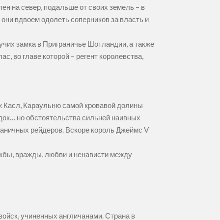
ен на север, подальше от своих земель – в
 они вдвоем одолеть соперников за власть и
гучих замка в Приграничье Шотландии, а также
с, во главе которой – регент королевства,
ж Касл, Караульню самой кровавой долины
ядок… но обстоятельства сильней наивных
играничных рейдеров. Вскоре король Джеймс V
ужбы, вражды, любви и ненависти между
войск, учиненных англичанами. Страна в