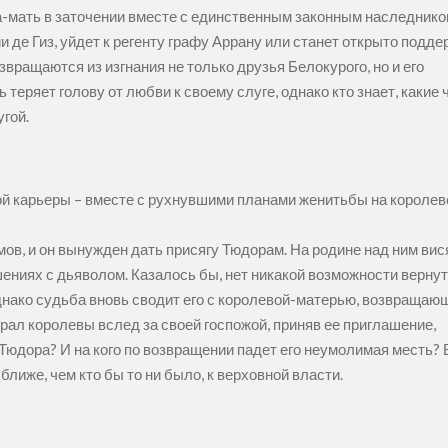
ва-мать в заточении вместе с единственным законным наследник
 де Гиз, уйдет к регенту графу Аррану или станет открыто подде
звращаются из изгнания не только друзья Белокурого, но и его
ь теряет голову от любви к своему слуге, однако кто знает, каки
угой.
й карьеры – вместе с рухнувшими планами женитьбы на королеве
мов, и он вынужден дать присягу Тюдорам. На родине над ним вис
ошениях с дьяволом. Казалось бы, нет никакой возможности вернут
нако судьба вновь сводит его с королевой-матерью, возвращаю
рал королевы вслед за своей госпожой, приняв ее приглашение,
юдора? И на кого по возвращении падет его неумолимая месть? Вс
лиже, чем кто бы то ни было, к верховной власти.