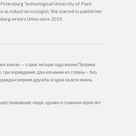
t.Petersburg Technological University of Plant
 as industrial ecologist. She started to publish her
rsburg writers Union since 2019.
рех книгах — сорок четыре года жизни Патрика
 три оправдания, два изгнания из страны – без
вражда и верная дружба, и одна на всю жизнь
уществовавшие люди, однако о главном герое нет