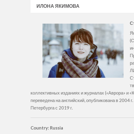
ИЛОНА ЯКИМОВА
С
Я
(
и
П
р
Л
С
т
коллективных изданиях и журналах («Аврора» и «Юн
переведена на английский, опубликована в 2004 г. 
Петербурга с 2019 г.
Country: Russia