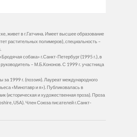
е, живет в г.Гатчина. Имеет высшее образование
тет растительных полимеров), специальность –
.
родячая собака» г.Санкт-Петербург (1995 г.), в
 руководитель – М.Б.Кононов. С 1999 г. участница
за 1999 г. (поэзия). Лауреат международного
пьеса «Минотавр и я»). Публиковалась в
заик (историческая и художественная проза). Проза
pshire, USA). Член Союза писателей г.Санкт-