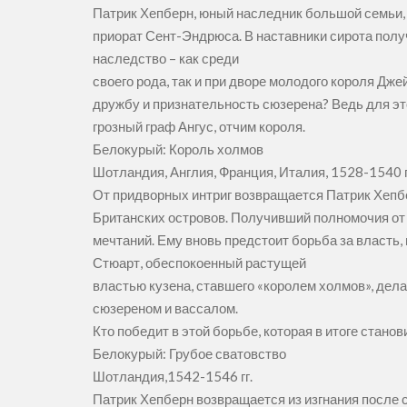
Патрик Хепберн, юный наследник большой семьи, о
приорат Сент-Эндрюса. В наставники сирота полу
наследство – как среди
своего рода, так и при дворе молодого короля Дж
дружбу и признательность сюзерена? Ведь для это
грозный граф Ангус, отчим короля.
Белокурый: Король холмов
Шотландия, Англия, Франция, Италия, 1528-1540 г
От придворных интриг возвращается Патрик Хепб
Британских островов. Получивший полномочия от 
мечтаний. Ему вновь предстоит борьба за власть, 
Стюарт, обеспокоенный растущей
властью кузена, ставшего «королем холмов», дел
сюзереном и вассалом.
Кто победит в этой борьбе, которая в итоге станов
Белокурый: Грубое сватовство
Шотландия,1542-1546 гг.
Патрик Хепберн возвращается из изгнания после 