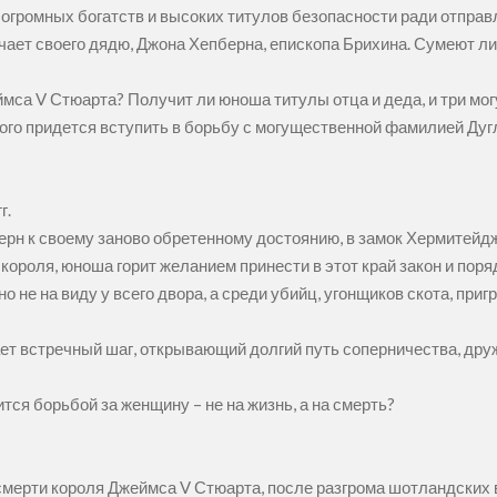
громных богатств и высоких титулов безопасности ради отправл
чает своего дядю, Джона Хепберна, епископа Брихина. Сумеют ли
еймса V Стюарта? Получит ли юноша титулы отца и деда, и три мо
го придется вступить в борьбу с могущественной фамилией Дугла
г.
ерн к своему заново обретенному достоянию, в замок Хермитейд
короля, юноша горит желанием принести в этот край закон и пор
но не на виду у всего двора, а среди убийц, угонщиков скота, пр
ает встречный шаг, открывающий долгий путь соперничества, др
ится борьбой за женщину – не на жизнь, а на смерть?
смерти короля Джеймса V Стюарта, после разгрома шотландских 