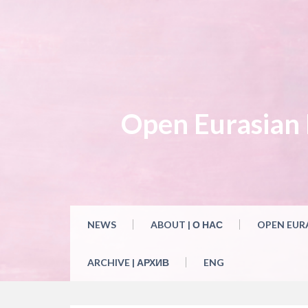
Skip
to
content
Open Eurasian L
NEWS
ABOUT | О НАС
OPEN EUR
ARCHIVE | АРХИВ
ENG