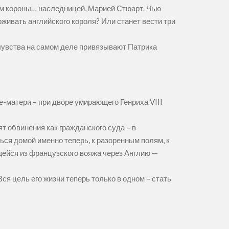
ом короны… наследницей, Марией Стюарт. Чью
рживать английского короля? Или станет вести три
е чувства на самом деле привязывают Патрика
-матери – при дворе умирающего Генриха VIII
ят обвинения как гражданского суда – в
ься домой именно теперь, к разоренным полям, к
щейся из французского вояжа через Англию —
я цель его жизни теперь только в одном – стать