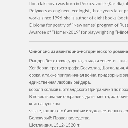
Ilona Iakimova was born in Petrozavodsk (Karelia) a
Polymers as engineer-ecologist, three years later gr
works since 1996, she is author of eight books (poetr
Diploma for poetry of “New names” program of Russ
Awardee of “Homer-2019” for playwrighting “Minot
Синопсис из авантюрно-исторического роман
Рыцарь без страха, упрека, стыда и совести – жи
Хепберна, третьего графа Босуэлла, Шотландия, Ан
срока, а также приграничная война, придворные за
единственная любовь рейдера,
короля холмов шотландского Приграничья по про
В повествовании сохранены даты, места, историч
книг на русском
языке, как нет его биографии и художественных со
Белокурый: Права наследства
Шотландия, 1512-1528 гг.