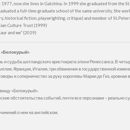
t 1977, now she lives in Gatchina. In 1999 she graduated from the S
aduated a full-time graduate school of the same university. She works
y, historical fiction, playwrighting, critique) and member of St.Pete
ian Culture Trust (1999)
aur and ме” (2019)
а «Белокурый»
знь и судьба шотландского аристократа эпохи Ренессанса. В четы
глия, Франция, Италия, три обвинения в государственной измене,
говоры и соперничество за руку королевы Марии де Гиз, кровная 
звищу «Белокурый».
еские обстоятельства событий, почти все персонажи – реально с
чинений о нем на английском.