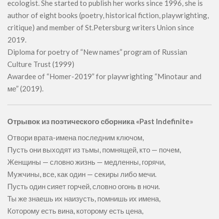
ecologist. She started to publish her works since 1996, she is
author of eight books (poetry, historical fiction, playwrighting,
critique) and member of St.Petersburg writers Union since
2019.
Diploma for poetry of “New names” program of Russian
Culture Trust (1999)
Awardee of “Homer-2019” for playwrighting “Minotaur and
ме” (2019).
Отрывок из поэтического сборника «Past Indefinite»
Отвори врата-имена последним ключом,
Пусть они выходят из тьмы, помнящей, кто — почем,
Женщины — словно жизнь — медленны, горячи,
Мужчины, все, как один — секиры либо мечи.
Пусть один сияет горчей, словно огонь в ночи.
Ты же знаешь их наизусть, помнишь их имена,
Которому есть вина, которому есть цена,