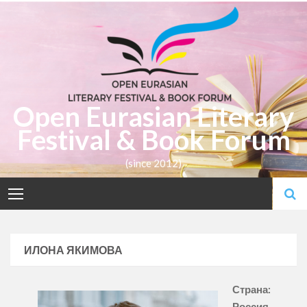
Skip
to
content
Open Eurasian Literary
Festival & Book Forum
(since 2012)
ИЛОНА ЯКИМОВА
Страна:
Россия