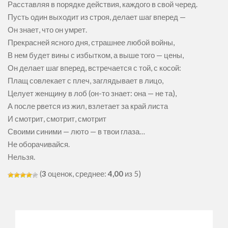
Расставляя в порядке действия, каждого в свой черед.
Пусть один выходит из строя, делает шаг вперед —
Он знает, что он умрет.
Прекрасней ясного дня, страшнее любой войны,
В нем будет вины с избытком, а выше того — цены,
Он делает шаг вперед, встречается с той, с косой:
Плащ совлекает с плеч, заглядывает в лицо,
Целует женщину в лоб (он-то знает: она — не та),
А после рвется из жил, взлетает за край листа
И смотрит, смотрит, смотрит
Своими синими — люто — в твои глаза…
Не оборачивайся.
Нельзя.
(
3
оценок, среднее:
4,00
из 5)