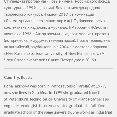
Стипендиат программы «Новые имена» Российского фонда
культуры за 1999 г. (поэзия). Лауреат международного
творческого конкурса «Гомер» 2019 г. в номинации
«Драматургия» (пьеса «Минотавр и я»). Публиковалась в
коллективных изданиях и журналах («Аврора» и «Юность»),
начиная с 1996 г. Автор восьми книг, поэт, эссеист, прозаик
(историческая и художественная проза). Проза переведена
на английский, опубликована в 2004 г. в составе сборника
«Five Russian Stories» (University of New Hampshire, USA).
Член Союза писателей г.Санкт-Петербурга с 2019 г.
Country: Russia
Ilona Iakimova was born in Petrozavodsk (Karelia) at 1977,
now she lives in Gatchina. In 1999 she graduated from the
St.Petersburg Technological University of Plant Polymers as
engineer-ecologist, three years later graduated a full-time
graduate school of the same university. She works as industrial