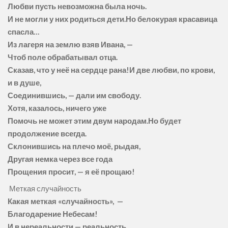
Любви пусть невозможна была ночь.
И не могли у них родиться дети.Но белокурая красавица
спасла…
Из лагеря на землю взяв Ивана, —
Чтоб поле обрабатывал отца.
Сказав, что у неё на сердце рана!И две любви, по крови,
и в душе,
Соединившись, — дали им свободу.
Хотя, казалось, ничего уже
Помочь не может этим двум народам.Но будет
продолжение всегда.
Склонившись на плечо моё, рыдая,
Другая немка через все года
Прощения просит, — я её прощаю!
Меткая случайность
Какая меткая «случайность», —
Благодарение Небесам!
И в нереальности — реальность.