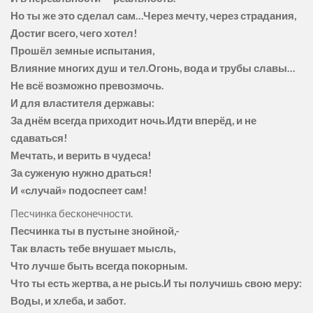
Но ты же это сделал сам…Через мечту, через страдания,
Достиг всего, чего хотел!
Прошёл земные испытания,
Влияние многих душ и тел.Огонь, вода и трубы славы…
Не всё возможно превозмочь.
И для властителя державы:
За днём всегда приходит ночь.Идти вперёд, и не
сдаваться!
Мечтать, и верить в чудеса!
За суженую нужно драться!
И «случай» подоспеет сам!
Песчинка бесконечности.
Песчинка ты в пустыне знойной,-
Так власть тебе внушает мысль,
Что лучше быть всегда покорным.
Что ты есть жертва, а не рысь.И ты получишь свою меру:
Воды, и хлеба, и забот.