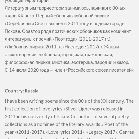
уборщик территории.
Литературным творчеством занимаюсь, начиная с 80-ых
годов XX века. Первый сборник любовной лирики
«Серебряный Свет» вышел в 2011 году в родном городе
Пскове. Соавтор ряда поэтических сборников как номинант
литературных премий «Поэт года» (2011-2017 гг.),
«Любовная лирика 2011г.», «Наследие 2017г.». Жанры
стихотворений: любовная, городская, гражданская,
философская лирика, мистика, эзотерика, пародии и юмор.
С 14 июля 2020 года — член «Российского союза писателей».
Country: Russia
I have been writing poems since the 80’s of the XX century. The
first collection of love lyrics «Silver Light» was released in
2011 in his native city of Pskov. Co-author of several poetry
collections as a nominee of the literary awards » Poet of the
year «(2011-2017), «Love lyrics 2011», «Legacy 2017». Genres