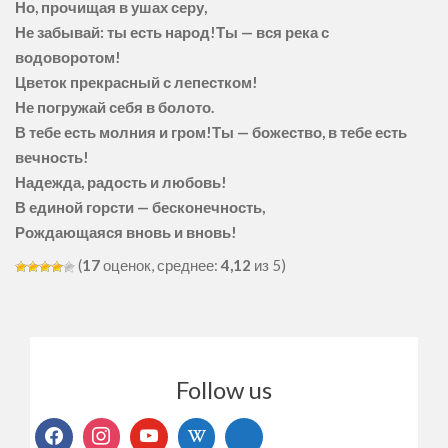
Но, прочищая в ушах серу,
Не забывай: ты есть народ!Ты — вся река с
водоворотом!
Цветок прекрасный с лепестком!
Не погружай себя в болото.
В тебе есть молния и гром!Ты — божество, в тебе есть
вечность!
Надежда, радость и любовь!
В единой горсти — бесконечность,
Рождающаяся вновь и вновь!
(
17
оценок, среднее:
4,12
из 5)
Follow us