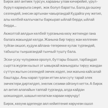
Бирок аял антмек турсун, карааны улам кичирейип, үрүл-
бүрүл караңгыга сиңип, жок болуп баратты. Бала да ошону
сезгендей, энесин артынан чакыргандай Кудайга үнү жетип,
алы келбей калгычакты баркырап ыйлай берди, ыйлай
берди…
Акжолтой аялдын келбей турганына көзү жеткенде гана
балага жакындап келди. Жанына бир тирүү жан келгенин
туйган окшоп, кудум айлана-тегерекке кулак түргөндөй,
табышты тыңшагандай тынчый түштү бала.
Эски-уску чүпүрөккө оролуп, буттары бошоп, тарбаңдап
сыртта жүргөн кызыл эт ымыркай жанындагы тирүү жандан
сүттүн жытын сезгендей эмчек издеп, эки жагына кайсалай
баштады. Аны карап турган иттин али сүтү тарай элек
эмчектери диртилдеп, энелик сезими ойгонуп кетти. А бирок
ал антип алапайын таппай турганда, алда кайдан
шокшоңдоп, шашып келаткан караан көрүндү!
Бирок, көзүнө адегенде аял кейиптенип көрүнгөн ошол