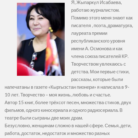
Я, Жыпаркүл Исабаева,
работаю журналистом.
Помимо этого меня знают как
писателя , поэта, драматурга,
лауреата премии
республиканского уровня
имени А. Осмонова и как
члена союза писателей КР.
Творчеством увлекаюсь с
детства. Мои первые стихи,
рассказы, которые были
напечатаны в газете «Кыргызстан пионери» я написала в 9-
10 лет. Творчество – моя жизнь, любовь и счастье.
Автор 15 книг, более трёхсот песен, множества стихов, двух
фильмов, одного киносериала и одного радиосериала. В
театре были сыграны две моих драм.
Безусловно, женщинам сложно в нашей сфере. Семья, дети,
работа, достаток, недостаток и множество разных