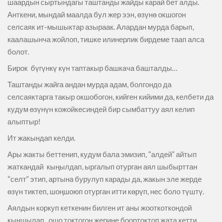
шаардын сыртындагы таштанды жайды карай бет алды.
Анткени, мындай маалда бул жер ээн, өзүнө окшогон
селсаяк ит-мышыктар азыраак. Алардан мурда барып,
каалашынча жойлоп, тишке илинерлик бирдеме таап алса
болот.
Бирок бүгүнкү күн таптакыр башкача башталды…
Таштанды жайга андан мурда адам, болгондо да
селсаяктарга такыр окшобогон, кийген кийими да, келбети да
кудум өзүнүн кожойкесиндей бир сымбаттуу аял келип
алыптыр!
Ит жакындап келди.
Ары жакты беттенип, кудум бала эмизип, “алдей” айтып
жаткандай кыңылдап, ыргалып отурган аял шыбырттан
“селт” этип, артына бурулуп карады да, жакын эле жерде
өзүн тиктеп, шоңшоюп отурган итти көрүп, нес боло түштү.
Аялдын коркуп кеткенин билген ит аны жооткоткондой
кыңшылап, ошо токтогон жерине боортоктоп жата кетти.