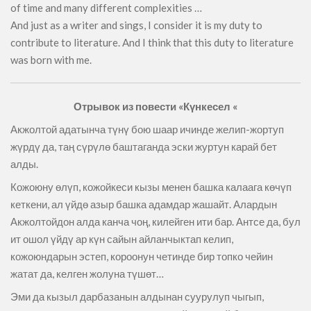
of time and many different complexities …
And just as a writer and sings, I consider it is my duty to
contribute to literature. And I think that this duty to literature
was born with me.
Отрывок из повести «Күнкесел «
Акжолтой адатынча түнү бою шаар ичинде желип-жортуп
жүрдү да, таң сүрүлө баштаганда эски журтун карай бет
алды.
Кожоюну өлүп, кожойкеси кызы менен башка калаага көчүп
кеткени, ал үйдө азыр башка адамдар жашайт. Алардын
Акжолтойдон алда канча чоң, килейген ити бар. Антсе да, бул
ит ошол үйдү ар күн сайын айланчыктап келип,
кожоюндарын эстеп, короонун четинде бир топко чейин
жатат да, келген жолуна түшөт…
Эми да кызыл дарбазанын алдынан суурулуп чыгып,