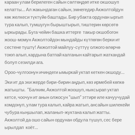
караан улам берилеген сайын сөлтөңдөп итке окшошуп
келатты… Ал жакындаган сайын, эмнегедир Акжолтойдун
көк желкеси түктүйө баштады. Бир убакта ордунан ыргып
тура калып, тумшугун бырыштырып, тиштерин көрсөтө
ыркырады. Буга чейин башка иттерге такыр окшобогон
жоош-момун Акжолтойдон мындайды күтпөгөн берки ит
сестене түштү! Акжолтой майлуу-сүттүү олжого өлөрчө
тоюп алып, кардына батпай калганын кайтарып жаткандай
болуп сезилди ага.
Ороо-чулгоонун ичиндеги ымыркай уктап кеткен окшоду…
Эки ит да эки жерде бири-бирин аңдып, көз ирмебей көпкө
жатышты. “Балким, Акжолтой жоошуп, ныксырап уктап
кетсе, чоочун ит анын олжосун “шып” эттире иле качуучудай
комдонуп, улам тура калып, кайра жатып, ансайын шилекейи
чубура кыңшылап, жаланып-жуктана калып жатты.
Акжолтой да ошо сайын ордунан обдула түшүп, сес бере
ырылдап коёт…