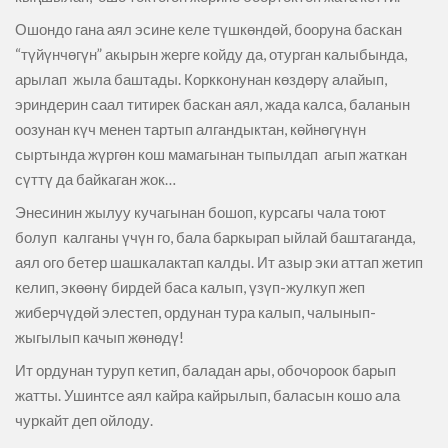
Ошондо гана аял эсине келе түшкөндөй, бооруна баскан
“түйүнчөгүн” акырын жерге койду да, отурган калыбында,
арылап жыла баштады. Коркконунан көздөрү алайып,
эриндерин саал титирек баскан аял, жада калса, баланын
оозунан күч менен тартып алгандыктан, көйнөгүнүн
сыртында жүргөн кош мамагынан тыпылдап агып жаткан
сүттү да байкаган жок…
Энесинин жылуу кучагынан бошоп, курсагы чала тоют
болуп калганы үчүн го, бала баркырап ыйлай баштаганда,
аял ого бетер шашкалактап калды. Ит азыр эки аттап жетип
келип, экөөнү бирдей баса калып, үзүп-жулкуп жеп
жиберчүдөй элестеп, ордунан тура калып, чалынып-
жыгылып качып жөнөдү!
Ит ордунан туруп кетип, баладан ары, обочороок барып
жатты. Ушинтсе аял кайра кайрылып, баласын кошо ала
чуркайт деп ойлоду.