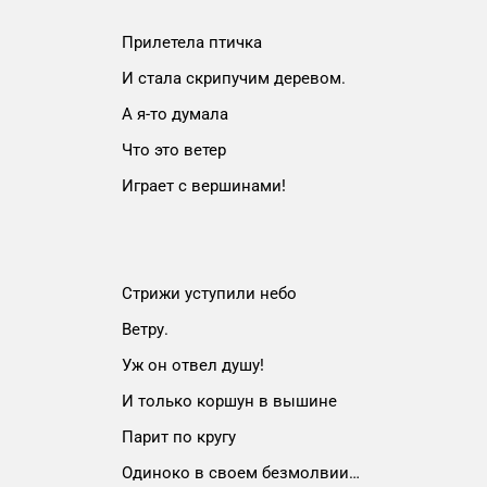
Прилетела птичка
И стала скрипучим деревом.
А я-то думала
Что это ветер
Играет с вершинами!
Стрижи уступили небо
Ветру.
Уж он отвел душу!
И только коршун в вышине
Парит по кругу
Одиноко в своем безмолвии…