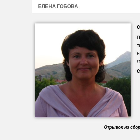
ЕЛЕНА ГОБОВА
С
П
т
н
г
C
Отрывок из сбо