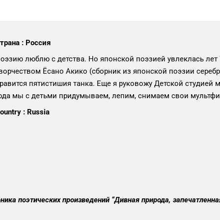
трана : Россия
оэзию люблю с детства. Но японской поэзией увлеклась лет 7
ворчеством Ёсано Акико (сборник из японской поэзии серебр
равится пятистишия танка. Еще я руковожу Детской студией 
ода мы с детьми придумываем, лепим, снимаем свои мультф
ountry : Russia
рника поэтических произведений
“Дивная природа, запечатленн