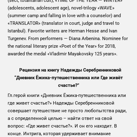
(sect, totalitarian cult), «TIME OF THE YEAR — WINTER»
(adolescents, adolescent age), novel-trilogy «WAVE»
(summer camp and falling in love with a counselor) and
«TRANSLATOR» (translator in court, judge and travel to
Istanbul). Favorite writers are Herman Hesse and Ivan
Turgenev. From performers — Diana Arbenina. Nominee for
the national literary prize «Poet of the Year» for 2018,
awarded the medal «Vladimir Mayakovsky 125 years».
Рецензия на книгу Надежды Серебренниковой
“Дневник Ёжика-путешественника или Где живёт
счастье?”
Гл.герой книги «Дневник Ёжика-путешественника или
где живет счастье?» Надежды Серебренниковой
совершает путешествие не просто любопытства ради,
а с определенной целью – найти ответ на свой
вопрос: «Где живет счастье?». И он его находит. В
конце. Интрига, которая удерживает внимание