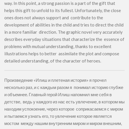
way. In this point, a strong passion is a part of the gift that
helps this gift to unfold to its fullest. Unfortunately, the close
ones does not always support and contribute to the
development of abilities in the child and tries to direct the child
in a more familiar direction. The graphic novel very accurately
describes everyday situations that characterize the essence of
problems with mutual understanding, thanks to excellent
illustrations helps to better assimilate the plot and compose
detailed understanding, of the character of heroes.
Произведение «Илиш и плетеная история» я прочел
несколько раз, и с каждым разом я понимал историю глубже
и объемнее. Главный герой Илиш напомнил мне себя в
детстве, ведь у каждого из нас есть увлечение, в котором мы
находим успокоение, через которое соприкасаемся с миром
и пытаемся узнать его, то увлечение которое является
мостом между нашим внутренним миром и миром внешним,