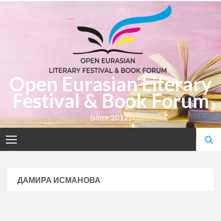
Skip
to
content
Open Eurasian Literary
Festival & Book Forum
(since 2012)
ДАМИРА ИСМАНОВА