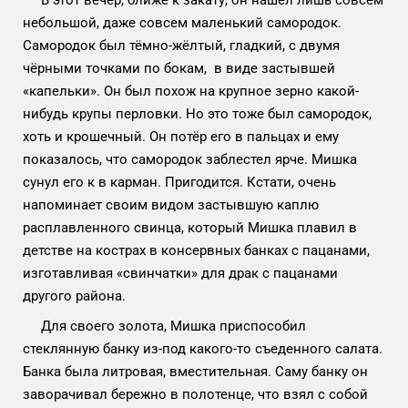
В этот вечер, ближе к закату, он нашёл лишь совсем
небольшой, даже совсем маленький самородок.
Самородок был тёмно-жёлтый, гладкий, с двумя
чёрными точками по бокам, в виде застывшей
«капельки». Он был похож на крупное зерно какой-
нибудь крупы перловки. Но это тоже был самородок,
хоть и крошечный. Он потёр его в пальцах и ему
показалось, что самородок заблестел ярче. Мишка
сунул его к в карман. Пригодится. Кстати, очень
напоминает своим видом застывшую каплю
расплавленного свинца, который Мишка плавил в
детстве на кострах в консервных банках с пацанами,
изготавливая «свинчатки» для драк с пацанами
другого района.
Для своего золота, Мишка приспособил
стеклянную банку из-под какого-то съеденного салата.
Банка была литровая, вместительная. Саму банку он
заворачивал бережно в полотенце, что взял с собой