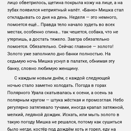
лицо обветрилось, щетина покрыла кожу на лице, а на
зубах появился неприятный налёт. «Баню» Мишка стал
откладывать со дня на день. Неделя — это немного,
помоется ещё… Правда тело начало зудеть во всех
местах, особенно спина… так чешется, собака, что не
утерпишь, а достать тяжело. Завтра обязательно
помоется. Обязательно. Сейчас главное — золото!
Золото уже заполнило дно банки полностью. На
седьмую ночь Мишка уснул в палатке, обнимая эту
банку, словно любимую женщину.
С каждым новым днём, с каждой следующей
ночью стало заметно холодать. Погода в горах
Полярного Урала скатывалась к осени, а осень за
полярным кругом — штука жёсткая и промозглая. Небо
регулярно затягивало тучами, иногда крапал затяжной,
мелкий, ледяной дождик. Искать, или мыть золото в
такую погоду Мишка не решался, потому как сушиться
было негде, костёр под дождём хоть и горел, еду на