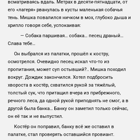
всматриваясь вдаль. Метрах в десяти-пятнадцати, от
его «лагеря» рванулась в кусты маленькая собачья
тень. Мишка повалился ничком в мох, глубоко дыша и
хрипло говоря себе, успокаивая:
— Собака паршивая… собака… песец драный…
Слава тебе…
Он выбрался из палатки, прошёл к костру,
осмотрелся. Очевидно песец искал что-то из
пропитания, может суп остывший?.. Мишка походил
вокруг. Дождик закончился. Хотел подбросить
хвороста в костёр, схватился рукой за тяжёлый,
толстый сук, что притащил вчера из прибрежного,
речного леса, да одной рукой приподнять не смог, а в
другой была банка… Банку он заметил только сейчас,
он её так и не выпустил.
Костёр он поправил, банку всё же оставил в
палатке, стал проверять оставшийся провиант.