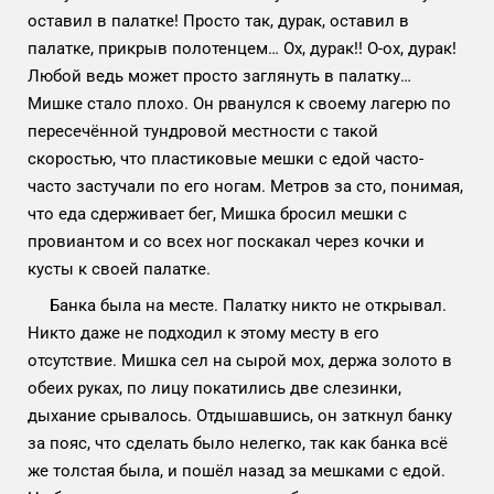
оставил в палатке! Просто так, дурак, оставил в
палатке, прикрыв полотенцем… Ох, дурак!! О-ох, дурак!
Любой ведь может просто заглянуть в палатку…
Мишке стало плохо. Он рванулся к своему лагерю по
пересечённой тундровой местности с такой
скоростью, что пластиковые мешки с едой часто-
часто застучали по его ногам. Метров за сто, понимая,
что еда сдерживает бег, Мишка бросил мешки с
провиантом и со всех ног поскакал через кочки и
кусты к своей палатке.
Банка была на месте. Палатку никто не открывал.
Никто даже не подходил к этому месту в его
отсутствие. Мишка сел на сырой мох, держа золото в
обеих руках, по лицу покатились две слезинки,
дыхание срывалось. Отдышавшись, он заткнул банку
за пояс, что сделать было нелегко, так как банка всё
же толстая была, и пошёл назад за мешками с едой.