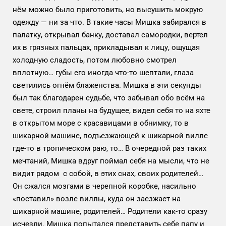
нём можно было приготовить, но высушить мокрую
одежду — ни за что. В такие часы Мишка забирался в
палатку, открывал банку, доставал самородки, вертел
их в грязных пальцах, прикладывал к лицу, ощущая
холодную сладость, потом любовно смотрел
вплотную… губы его иногда что-то шептали, глаза
светились огнём блаженства. Мишка в эти секунды
был так благодарен судьбе, что забывал обо всём на
свете, строил планы на будущее, видел себя то на яхте
в открытом море с красавицами в обнимку, то в
шикарной машине, подъезжающей к шикарной вилле
где-то в тропическом раю, то… В очередной раз таких
мечтаний, Мишка вдруг поймал себя на мысли, что не
видит рядом с собой, в этих снах, своих родителей…
Он сжался мозгами в черепной коробке, насильно
«поставил» возле виллы, куда он заезжает на
шикарной машине, родителей… Родители как-то сразу
исчезли. Мишка попытался представить себе папу и