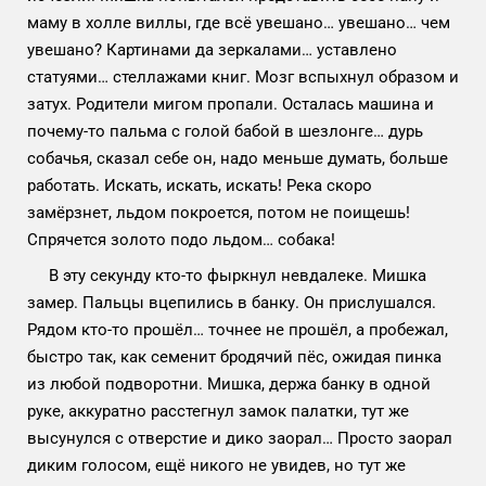
маму в холле виллы, где всё увешано… увешано… чем
увешано? Картинами да зеркалами… уставлено
статуями… стеллажами книг. Мозг вспыхнул образом и
затух. Родители мигом пропали. Осталась машина и
почему-то пальма с голой бабой в шезлонге… дурь
собачья, сказал себе он, надо меньше думать, больше
работать. Искать, искать, искать! Река скоро
замёрзнет, льдом покроется, потом не поищешь!
Спрячется золото подо льдом… собака!
В эту секунду кто-то фыркнул невдалеке. Мишка
замер. Пальцы вцепились в банку. Он прислушался.
Рядом кто-то прошёл… точнее не прошёл, а пробежал,
быстро так, как семенит бродячий пёс, ожидая пинка
из любой подворотни. Мишка, держа банку в одной
руке, аккуратно расстегнул замок палатки, тут же
высунулся с отверстие и дико заорал… Просто заорал
диким голосом, ещё никого не увидев, но тут же