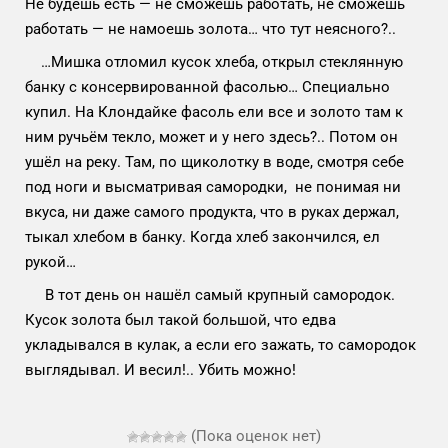
Не будешь есть — не сможешь работать, не сможешь
работать — не намоешь золота… что тут неясного?..
…Мишка отломил кусок хлеба, открыл стеклянную
банку с консервированной фасолью… Специально
купил. На Клондайке фасоль ели все и золото там к
ним ручьём текло, может и у него здесь?.. Потом он
ушёл на реку. Там, по щиколотку в воде, смотря себе
под ноги и высматривая самородки, не понимая ни
вкуса, ни даже самого продукта, что в руках держал,
тыкал хлебом в банку. Когда хлеб закончился, ел
рукой…
В тот день он нашёл самый крупный самородок.
Кусок золота был такой большой, что едва
укладывался в кулак, а если его зажать, то самородок
выглядывал. И весил!.. Убить можно!
(Пока оценок нет)