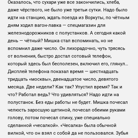
Оказалось, что сухари уже все закончились, хлеба,
даже чёрствого, не было уже третьи сутки. Надо было
идти на станцию, ждать поезда из Воркуты, по чётным
дням ходил вагон-лавка — спецмагазин для
железнодорожников с полустанков. А сегодня какой
день — чётный? Мишка стал вспоминать, но не
вспомнил даже число. Он лихорадочно, чуть трясясь
от волнения, быстро достал сотовый телефон,
который здесь был бесполезен, включил его, глянул…
Дисплей телефона показал время — шестнадцать
тридцать «москвы», двенадцатое число, девятого
месяца. Две недели? Как так? Упустил время? Так и
что? Работал ведь? Что удивляться? Надо идти на
полустанок. Без еды работы не будет. Мишка почесал
челюсть заросшую щетиной, почесал обеими руками
голову, потом почесал спину, уже специально
сделанной «чесалкой». «Чесалка» была обычной
вилкой, что он взял с собой да не пользовался. Зубья