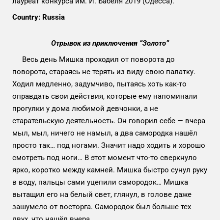
лауреат конкурса им. И. Бабеля 2019 (Одесса).
Country: Russia
Отрывок из приключения ”Золото”
Весь день Мишка проходил от поворота до
поворота, стараясь не терять из виду свою палатку.
Ходил медленно, задумчиво, пытаясь хоть как-то
оправдать свои действия, которые ему напоминали
прогулки у дома любимой девчонки, а не
старательскую деятельность. Он говорил себе — вчера
мыл, мыл, ничего не намыл, а два самородка нашёл
просто так… под ногами. Значит надо ходить и хорошо
смотреть под ноги… В этот момент что-то сверкнуло
ярко, коротко между камней. Мишка быстро сунул руку
в воду, пальцы сами уцепили самородок… Мишка
вытащил его на белый свет, глянул, в голове даже
зашумело от восторга. Самородок был больше тех
двух, что нашёл вчера.