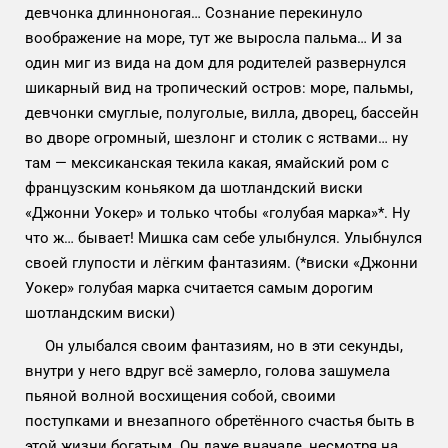
девчонка длинноногая… Сознание перекинуло
воображение на море, тут же выросла пальма… И за
один миг из вида на дом для родителей развернулся
шикарный вид на тропический остров: море, пальмы,
девчонки смуглые, полуголые, вилла, дворец, бассейн
во дворе огромный, шезлонг и столик с яствами… ну
там — мексиканская текила какая, ямайский ром с
французским коньяком да шотландский виски
«Джонни Уокер» и только чтобы «голубая марка»*. Ну
что ж… бывает! Мишка сам себе улыбнулся. Улыбнулся
своей глупости и лёгким фантазиям. (*виски «Джонни
Уокер» голубая марка считается самым дорогим
шотландским виски)
Он улыбался своим фантазиям, но в эти секунды,
внутри у него вдруг всё замерло, голова зашумела
пьяной волной восхищения собой, своими
поступками и внезапного обретённого счастья быть в
этой жизни богатым. Он даже вначале, несмотря на