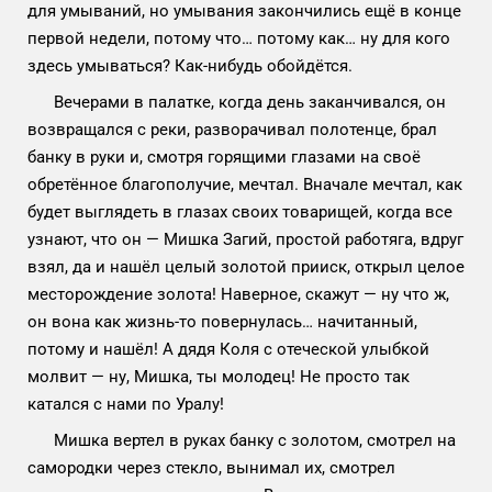
для умываний, но умывания закончились ещё в конце
первой недели, потому что… потому как… ну для кого
здесь умываться? Как-нибудь обойдётся.
Вечерами в палатке, когда день заканчивался, он
возвращался с реки, разворачивал полотенце, брал
банку в руки и, смотря горящими глазами на своё
обретённое благополучие, мечтал. Вначале мечтал, как
будет выглядеть в глазах своих товарищей, когда все
узнают, что он — Мишка Загий, простой работяга, вдруг
взял, да и нашёл целый золотой прииск, открыл целое
месторождение золота! Наверное, скажут — ну что ж,
он вона как жизнь-то повернулась… начитанный,
потому и нашёл! А дядя Коля с отеческой улыбкой
молвит — ну, Мишка, ты молодец! Не просто так
катался с нами по Уралу!
Мишка вертел в руках банку с золотом, смотрел на
самородки через стекло, вынимал их, смотрел