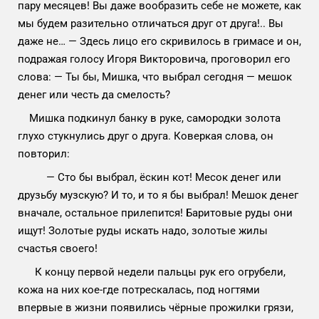
пару месяцев! Вы даже вообразить себе не можете, как
мы будем разительно отличаться друг от друга!.. Вы
даже не… — Здесь лицо его скривилось в гримасе и он,
подражая голосу Игоря Викторовича, проговорил его
слова: — Ты бы, Мишка, что выбрал сегодня — мешок
денег или честь да смелость?
Мишка подкинул банку в руке, самородки золота
глухо стукнулись друг о друга. Коверкая слова, он
повторил:
— Сто бы выбрал, ёскин кот! Месок денег или
друзьбу музскую? И то, и то я бы выбрал! Мешок денег
вначале, остальное прилепится! Баритовые руды они
ищут! Золотые руды искать надо, золотые жилы
счастья своего!
К концу первой недели пальцы рук его огрубели,
кожа на них кое-где потрескалась, под ногтями
впервые в жизни появились чёрные прожилки грязи,