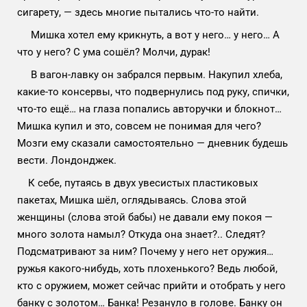
сигарету, — здесь многие пытались что-то найти.
Мишка хотел ему крикнуть, а вот у него… у него… А
что у него? С ума сошёл? Молчи, дурак!
В вагон-лавку он забрался первым. Накупил хлеба,
какие-то консервы, что подвернулись под руку, спички,
что-то ещё… на глаза попались авторучки и блокнот…
Мишка купил и это, совсем не понимая для чего?
Мозги ему сказали самостоятельно — дневник будешь
вести. Лондонджек.
К себе, путаясь в двух увесистых пластиковых
пакетах, Мишка шёл, оглядываясь. Слова этой
женщины (слова этой бабы) не давали ему покоя —
много золота намыл? Откуда она знает?.. Следят?
Подсматривают за ним? Почему у него нет оружия…
ружья какого-нибудь, хоть плохенького? Ведь любой,
кто с оружием, может сейчас прийти и отобрать у него
банку с золотом… Банка! Резануло в голове. Банку он