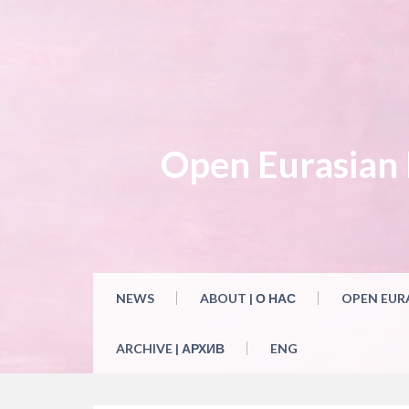
Skip
to
content
Open Eurasian L
NEWS
ABOUT | О НАС
OPEN EUR
ARCHIVE | АРХИВ
ENG