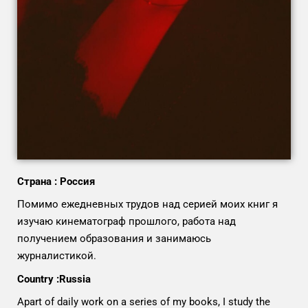
Страна : Россия
Помимо ежедневных трудов над серией моих книг я
изучаю кинематограф прошлого, работа над
получением образования и занимаюсь
журналистикой.
Country :Russia
Apart of daily work on a series of my books, I study the