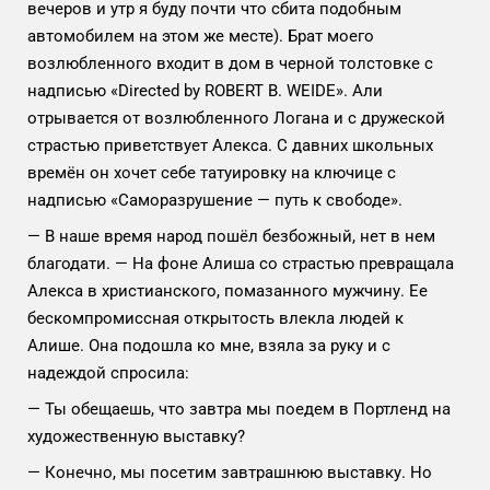
вечеров и утр я буду почти что сбита подобным
автомобилем на этом же месте). Брат моего
возлюбленного входит в дом в черной толстовке с
надписью «Directed by ROBERT B. WEIDE». Али
отрывается от возлюбленного Логана и с дружеской
страстью приветствует Алекса. С давних школьных
времён он хочет себе татуировку на ключице с
надписью «Саморазрушение — путь к свободе».
— В наше время народ пошёл безбожный, нет в нем
благодати. — На фоне Алиша со страстью превращала
Алекса в христианского, помазанного мужчину. Ее
бескомпромиссная открытость влекла людей к
Алише. Она подошла ко мне, взяла за руку и с
надеждой спросила:
— Ты обещаешь, что завтра мы поедем в Портленд на
художественную выставку?
— Конечно, мы посетим завтрашнюю выставку. Но