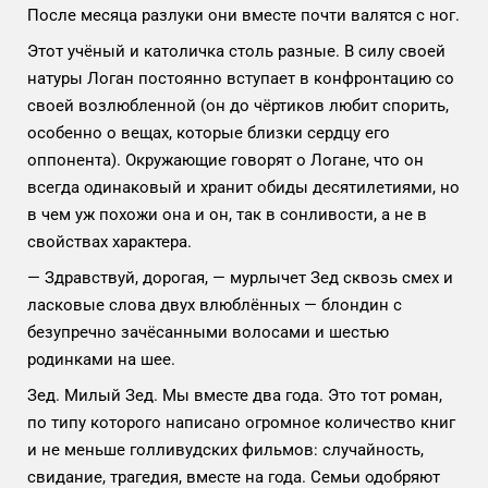
После месяца разлуки они вместе почти валятся с ног.
Этот учёный и католичка столь разные. В силу своей
натуры Логан постоянно вступает в конфронтацию со
своей возлюбленной (он до чёртиков любит спорить,
особенно о вещах, которые близки сердцу его
оппонента). Окружающие говорят о Логане, что он
всегда одинаковый и хранит обиды десятилетиями, но
в чем уж похожи она и он, так в сонливости, а не в
свойствах характера.
— Здравствуй, дорогая, — мурлычет Зед сквозь смех и
ласковые слова двух влюблённых — блондин с
безупречно зачёсанными волосами и шестью
родинками на шее.
Зед. Милый Зед. Мы вместе два года. Это тот роман,
по типу которого написано огромное количество книг
и не меньше голливудских фильмов: случайность,
свидание, трагедия, вместе на года. Семьи одобряют