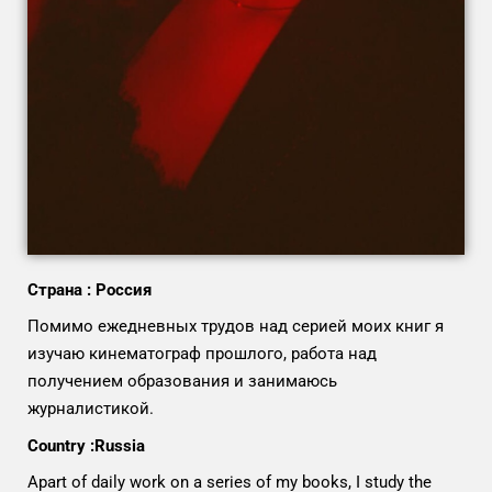
Страна : Россия
Помимо ежедневных трудов над серией моих книг я
изучаю кинематограф прошлого, работа над
получением образования и занимаюсь
журналистикой.
Country :Russia
Apart of daily work on a series of my books, I study the