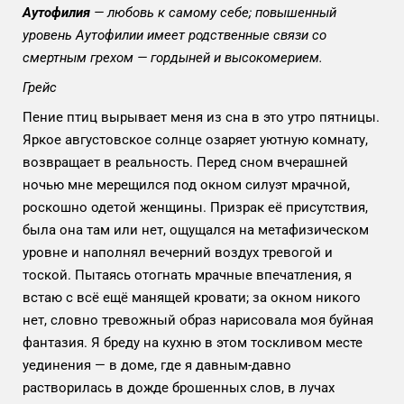
Аутофилия
— любовь к самому себе; повышенный
уровень Аутофилии имеет родственные связи со
смертным грехом — гордыней и высокомерием.
Грейс
Пение птиц вырывает меня из сна в это утро пятницы.
Яркое августовское солнце озаряет уютную комнату,
возвращает в реальность. Перед сном вчерашней
ночью мне мерещился под окном силуэт мрачной,
роскошно одетой женщины. Призрак её присутствия,
была она там или нет, ощущался на метафизическом
уровне и наполнял вечерний воздух тревогой и
тоской. Пытаясь отогнать мрачные впечатления, я
встаю с всё ещё манящей кровати; за окном никого
нет, словно тревожный образ нарисовала моя буйная
фантазия. Я бреду на кухню в этом тоскливом месте
уединения — в доме, где я давным-давно
растворилась в дожде брошенных слов, в лучах