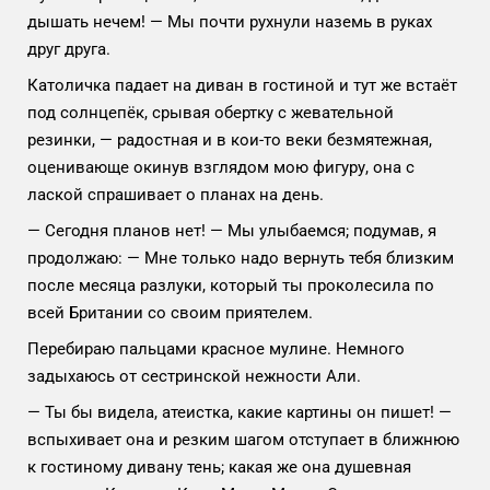
дышать нечем! — Мы почти рухнули наземь в руках
друг друга.
Католичка падает на диван в гостиной и тут же встаёт
под солнцепёк, срывая обертку с жевательной
резинки, — радостная и в кои-то веки безмятежная,
оценивающе окинув взглядом мою фигуру, она с
лаской спрашивает о планах на день.
— Сегодня планов нет! — Мы улыбаемся; подумав, я
продолжаю: — Мне только надо вернуть тебя близким
после месяца разлуки, который ты проколесила по
всей Британии со своим приятелем.
Перебираю пальцами красное мулине. Немного
задыхаюсь от сестринской нежности Али.
— Ты бы видела, атеистка, какие картины он пишет! —
вспыхивает она и резким шагом отступает в ближнюю
к гостиному дивану тень; какая же она душевная