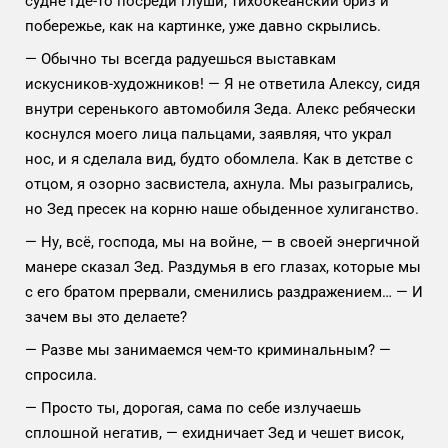
судне где-то посреди глуши; тихоокеанский бриз и
побережье, как на картинке, уже давно скрылись.
— Обычно ты всегда радуешься выставкам
искусников-художников! — Я не ответила Алексу, сидя
внутри серенького автомобиля Зеда. Алекс ребячески
коснулся моего лица пальцами, заявляя, что украл
нос, и я сделала вид, будто обомлела. Как в детстве с
отцом, я озорно засвистела, ахнула. Мы разыгрались,
но Зед пресек на корню наше обыденное хулиганство.
— Ну, всё, господа, мы на войне, — в своей энергичной
манере сказал Зед. Раздумья в его глазах, которые мы
с его братом прервали, сменились раздражением… — И
зачем вы это делаете?
— Разве мы занимаемся чем-то криминальным? —
спросила.
— Просто ты, дорогая, сама по себе излучаешь
сплошной негатив, — ехидничает Зед и чешет висок,