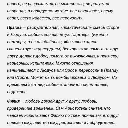
своего, не разражается, не мыслит зла, не радуется
неправде, а сорадуется истине, все покрывает, всему
верит, всего надеется, все переносит».
Прагма
— рассудительная, «практическая» смесь Сторге
и Людуса; любовь «по расчёту». Партнёры (именно
партнёры, а не влюблённые, ибо голова здесь
главенствует над сердцем) бескорыстно помогают друг
другу, делают добро, помогают в жизненных, к примеру,
карьерных, испытаниях. Многие отношения,
начинавшиеся с Людуса или Эроса, переросли в Прагму
или Сторге. Может быть комбинирована с Людусом. Со
временем этот вид любви становится лишь теплее,
надёжнее.
Филия
— любовь друзей друг к другу; любовь,
проверенная временем. Сам Аристотель считал, что
человек испытывают Филию по трём причинам: его друг
полезен ему, приятен ему, рационален и добродетелен.