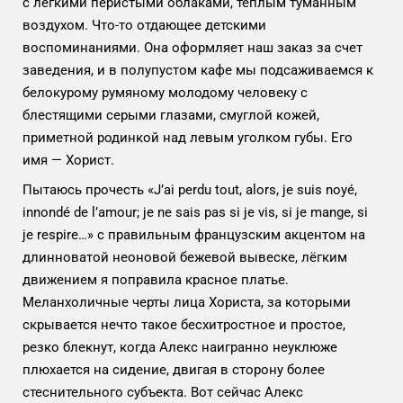
с лёгкими перистыми облаками, тёплым туманным
воздухом. Что-то отдающее детскими
воспоминаниями. Она оформляет наш заказ за счет
заведения, и в полупустом кафе мы подсаживаемся к
белокурому румяному молодому человеку с
блестящими серыми глазами, смуглой кожей,
приметной родинкой над левым уголком губы. Его
имя — Хорист.
Пытаюсь прочесть «J’ai perdu tout, alors, je suis noyé,
innondé de l’amour; je ne sais pas si je vis, si je mange, si
je respire…»
с правильным французским акцентом на
длинноватой неоновой бежевой вывеске, лёгким
движением я поправила красное платье.
Меланхоличные черты лица Хориста, за которыми
скрывается нечто такое бесхитростное и простое,
резко блекнут, когда Алекс наигранно неуклюже
плюхается на сидение, двигая в сторону более
стеснительного субъекта. Вот сейчас Алекс