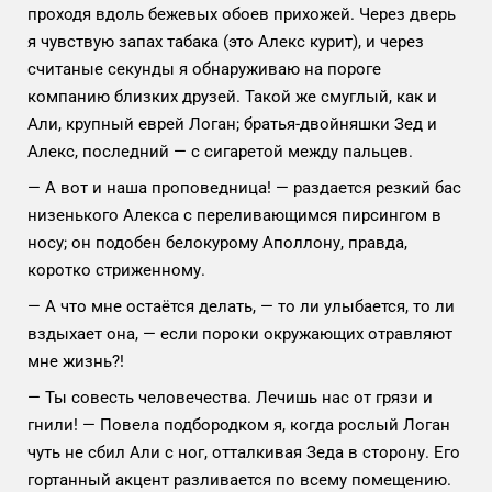
проходя вдоль бежевых обоев прихожей. Через дверь
я чувствую запах табака (это Алекс курит), и через
считаные секунды я обнаруживаю на пороге
компанию близких друзей. Такой же смуглый, как и
Али, крупный еврей Логан; братья-двойняшки Зед и
Алекс, последний — с сигаретой между пальцев.
— А вот и наша проповедница! — раздается резкий бас
низенького Алекса с переливающимся пирсингом в
носу; он подобен белокурому Аполлону, правда,
коротко стриженному.
— А что мне остаётся делать, — то ли улыбается, то ли
вздыхает она, — если пороки окружающих отравляют
мне жизнь?!
— Ты совесть человечества. Лечишь нас от грязи и
гнили! — Повела подбородком я, когда рослый Логан
чуть не сбил Али с ног, отталкивая Зеда в сторону. Его
гортанный акцент разливается по всему помещению.