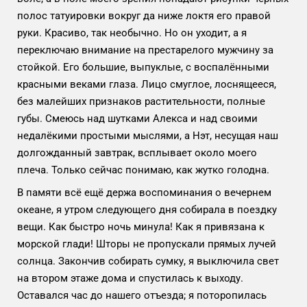
полос татуировки вокруг да ниже локтя его правой
руки. Красиво, так необычно. Но он уходит, а я
переключаю внимание на престарелого мужчину за
стойкой. Его большие, выпуклые, с воспалёнными
красными веками глаза. Лицо смуглое, лоснящееся,
без малейших признаков растительности, полные
губы. Смеюсь над шутками Алекса и над своими
недалёкими простыми мыслями, а Нэт, несущая наш
долгожданный завтрак, всплывает около моего
плеча. Только сейчас понимаю, как жутко голодна.
В памяти всё ещё держа воспоминания о вечернем
океане, я утром следующего дня собирала в поездку
вещи. Как быстро ночь минула! Как я привязана к
морской глади! Шторы не пропускали прямых лучей
солнца. Закончив собирать сумку, я выключила свет
на втором этаже дома и спустилась к выходу.
Оставался час до нашего отъезда; я поторопилась