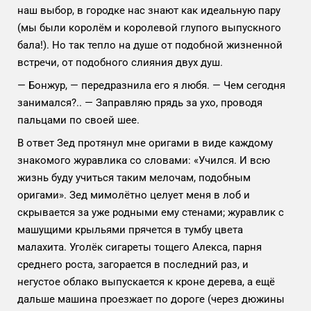
наш выбор, в городке нас знают как идеальную пару
(мы были королём и королевой глупого выпускного
бала!). Но так тепло на душе от подобной жизненной
встречи, от подобного слияния двух душ.
— Бонжур, — передразнила его я любя. — Чем сегодня
занимался?.. — Заправляю прядь за ухо, проводя
пальцами по своей шее.
В ответ Зед протянул мне оригами в виде каждому
знакомого журавлика со словами: «Учился. И всю
жизнь буду учиться таким мелочам, подобным
оригами». Зед мимолётно целует меня в лоб и
скрывается за уже родными ему стенами; журавлик с
машущими крыльями прячется в тумбу цвета
малахита. Уголёк сигареты тощего Алекса, парня
среднего роста, загорается в последний раз, и
негустое облако выпускается к кроне дерева, а ещё
дальше машина проезжает по дороге (через дюжины