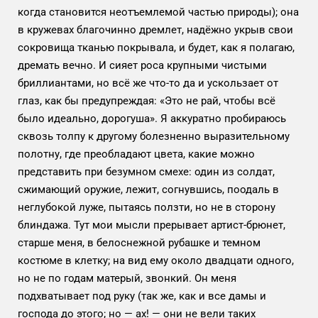
когда становится неотъемлемой частью природы); она
в кружевах благочинно дремлет, надёжно укрыв свои
сокровища тканью покрывала, и будет, как я полагаю,
дремать вечно. И сияет роса крупными чистыми
бриллиантами, но всё же что-то да и ускользает от
глаз, как бы предупреждая: «Это не рай, чтобы всё
было идеально, дорогуша». Я аккуратно пробираюсь
сквозь толпу к другому болезненно выразительному
полотну, где преобладают цвета, какие можно
представить при безумном смехе: один из солдат,
сжимающий оружие, лежит, согнувшись, поодаль в
неглубокой луже, пытаясь ползти, но не в сторону
блиндажа. Тут мои мысли прерывает артист-брюнет,
старше меня, в белоснежной рубашке и темном
костюме в клетку; на вид ему около двадцати одного,
но не по годам матерый, звонкий. Он меня
подхватывает под руку (так же, как и все дамы и
господа до этого; но — ах! — они не вели таких