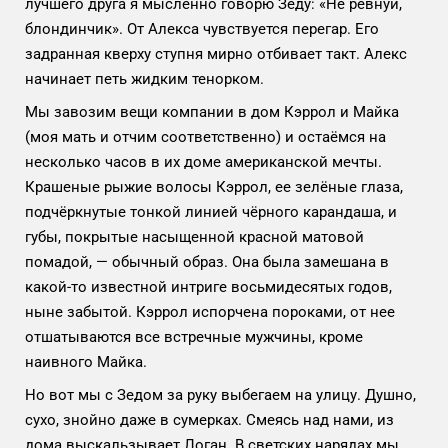
лучшего друга я мысленно говорю Зеду: «Не ревнуй,
блондинчик». От Алекса чувствуется перегар. Его
задранная кверху ступня мирно отбивает такт. Алекс
начинает петь жидким тенорком.
Мы завозим вещи компании в дом Кэррол и Майка
(моя мать и отчим соответственно) и остаёмся на
несколько часов в их доме американской мечты.
Крашеные рыжие волосы Кэррол, ее зелёные глаза,
подчёркнутые тонкой линией чёрного карандаша, и
губы, покрытые насыщенной красной матовой
помадой, — обычный образ. Она была замешана в
какой-то известной интриге восьмидесятых годов,
ныне забытой. Кэррол испорчена пороками, от нее
отшатываются все встречные мужчины, кроме
наивного Майка.
Но вот мы с Зедом за руку выбегаем на улицу. Душно,
сухо, знойно даже в сумерках. Смеясь над нами, из
дома выскальзывает Логан. В светских нарядах мы