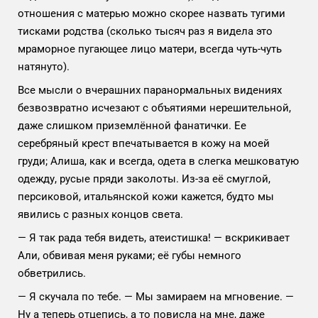
отношения с матерью можно скорее назвать тугими
тисками родства (сколько тысяч раз я видела это
мраморное пугающее лицо матери, всегда чуть-чуть
натянуто).
Все мысли о вчерашних паранормальных видениях
безвозвратно исчезают с объятиями нерешительной,
даже слишком приземлённой фанатички. Ее
серебряный крест впечатывается в кожу на моей
груди; Алиша, как и всегда, одета в слегка мешковатую
одежду, русые пряди заколоты. Из-за её смуглой,
персиковой, итальянской кожи кажется, будто мы
явились с разных концов света.
— Я так рада тебя видеть, атеистишка! — вскрикивает
Али, обвивая меня руками; её губы немного
обветрились.
— Я скучала по тебе. — Мы замираем на мгновение. —
Ну а теперь отцепись, а то повисла на мне, даже