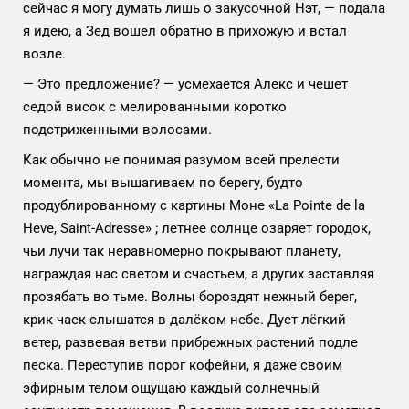
сейчас я могу думать лишь о закусочной Нэт, — подала
я идею, а Зед вошел обратно в прихожую и встал
возле.
— Это предложение? — усмехается Алекс и чешет
седой висок с мелированными коротко
подстриженными волосами.
Как обычно не понимая разумом всей прелести
момента, мы вышагиваем по берегу, будто
продублированному с картины Моне «La Pointe de la
Heve, Saint-Adresse»
; летнее солнце озаряет городок,
чьи лучи так неравномерно покрывают планету,
награждая нас светом и счастьем, а других заставляя
прозябать во тьме. Волны бороздят нежный берег,
крик чаек слышатся в далёком небе. Дует лёгкий
ветер, развевая ветви прибрежных растений подле
песка. Переступив порог кофейни, я даже своим
эфирным телом ощущаю каждый солнечный