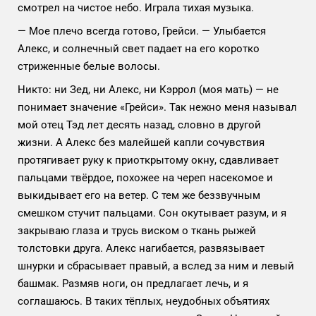
смотрел на чистое небо. Играла тихая музыка.
— Мое плечо всегда готово, Грейси. — Улыбается
Алекс, и солнечный свет падает на его коротко
стриженные белые волосы.
Никто: ни Зед, ни Алекс, ни Кэррол (моя мать) — не
понимает значение «Грейси». Так нежно меня называл
мой отец Тэд лет десять назад, словно в другой
жизни. А Алекс без малейшей капли сочувствия
протягивает руку к приоткрытому окну, сдавливает
пальцами твёрдое, похожее на череп насекомое и
выкидывает его на ветер. С тем же беззвучным
смешком стучит пальцами. Сон окутывает разум, и я
закрываю глаза и трусь виском о ткань рыжей
толстовки друга. Алекс нагибается, развязывает
шнурки и сбрасывает правый, а вслед за ним и левый
башмак. Размяв ноги, он предлагает лечь, и я
соглашаюсь. В таких тёплых, неудобных объятиях