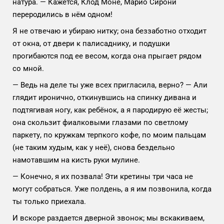
натура. — Кажется, Клод Моне, Марио Сирони
переродились в нём одном!
Я не отвечаю и убираю нитку; она беззаботно отходит
от окна, от двери к палисаднику, и подушки
прогибаются под ее весом, когда она прыгает рядом
со мной.
— Ведь на деле ты уже всех пригласила, верно? — Али
глядит иронично, откинувшись на спинку дивана и
подтягивая ногу, как ребёнок, а я пародирую её жесты;
она скользит фиалковыми глазами по светлому
паркету, по кружкам терпкого кофе, по моим пальцам
(не таким худым, как у неё), снова бездельно
намотавшим на кисть руки мулине.
— Конечно, я их позвала! Эти кретины три часа не
могут собраться. Уже полдень, а я им позвонила, когда
ты только приехала.
И вскоре раздается дверной звонок; мы вскакиваем,