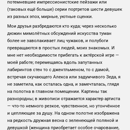
потемневшие импрессионистские пейзажи или
(таковых ещё больше) серии портретов шести девушек
из разных эпох, мирные, уютные сценки.
Мои друзья разбредаются кто куда; через несколько
дюжин мимолётных обсуждений искусства туман
более не заволакивает лиц чужаков, и полубоги
превращаются в простых людей, моих знакомых. И
мне нет необходимости прибегать к актёрской игре —
моей работе; перемещаясь вдоль запутанных
лабиринтов стен то с джентльменом, то с дамой,
встречая скучающего Алекса или задумчивого Зеда, я
не заметила, как осталась одна, и замечталась, глядя
на полотна в главном помещении. Картины так
разнородны; в живописи отражается характер артиста
— что-то немного резкое, чувственное, но утончённое
и цепляющее за душу. На одном полотне изображена
на редкость дружная весна с зеленеющей поляной и
девушкой (женщина приобретает особое очарование,