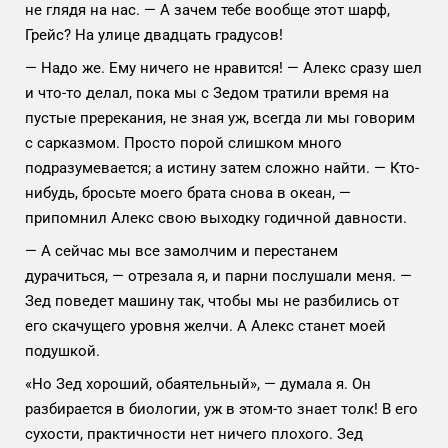
не глядя на нас. — А зачем тебе вообще этот шарф,
Грейс? На улице двадцать градусов!
— Надо же. Ему ничего не нравится! — Алекс сразу шел
и что-то делал, пока мы с Зедом тратили время на
пустые пререкания, не зная уж, всегда ли мы говорим
с сарказмом. Просто порой слишком много
подразумевается; а истину затем сложно найти. — Кто-
нибудь, бросьте моего брата снова в океан, —
припомнил Алекс свою выходку годичной давности.
— А сейчас мы все замолчим и перестанем
дурачиться, — отрезала я, и парни послушали меня. —
Зед поведет машину так, чтобы мы не разбились от
его скачущего уровня желчи. А Алекс станет моей
подушкой.
«Но Зед хороший, обаятельный», — думала я. Он
разбирается в биологии, уж в этом-то знает толк! В его
сухости, практичности нет ничего плохого. Зед