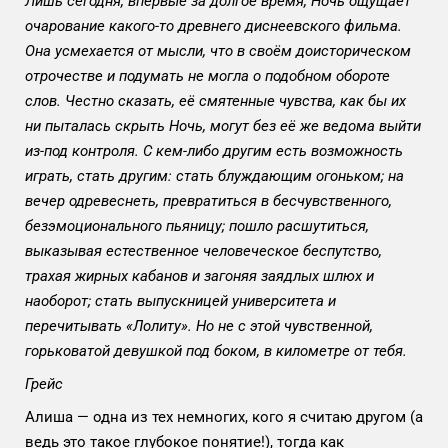
Лишь сегодня, впервые за долгое время, Ночь ощущает
очарование какого-то древнего диснеевского фильма.
Она усмехается от мысли, что в своём доисторическом
отрочестве и подумать не могла о подобном обороте
слов. Честно сказать, её смятенные чувства, как бы их
ни пыталась скрыть Ночь, могут без её же ведома выйти
из-под контроля. С кем-либо другим есть возможность
играть, стать другим: стать блуждающим огоньком; на
вечер одревеснеть, превратиться в бесчувственного,
безэмоционального пьяницу; пошло расшутиться,
выказывая естественное человеческое беспутство,
трахая жирных кабанов и загоняя заядлых шлюх и
наоборот; стать выпускницей университета и
перечитывать «Лолиту». Но не с этой чувственной,
горьковатой девушкой под боком, в километре от тебя.
Грейс
Алиша — одна из тех немногих, кого я считаю другом (а
ведь это такое глубокое понятие!), тогда как