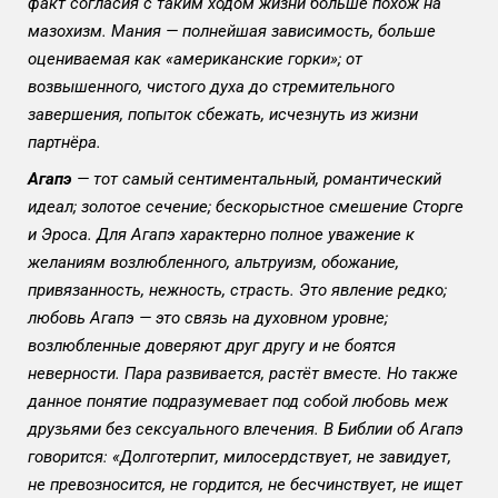
факт согласия с таким ходом жизни больше похож на
мазохизм. Мания — полнейшая зависимость, больше
оцениваемая как «американские горки»; от
возвышенного, чистого духа до стремительного
завершения, попыток сбежать, исчезнуть из жизни
партнёра.
Агапэ
— тот самый сентиментальный, романтический
идеал; золотое сечение; бескорыстное смешение Сторге
и Эроса. Для Агапэ характерно полное уважение к
желаниям возлюбленного, альтруизм, обожание,
привязанность, нежность, страсть. Это явление редко;
любовь Агапэ — это связь на духовном уровне;
возлюбленные доверяют друг другу и не боятся
неверности. Пара развивается, растёт вместе. Но также
данное понятие подразумевает под собой любовь меж
друзьями без сексуального влечения. В Библии об Агапэ
говорится: «Долготерпит, милосердствует, не завидует,
не превозносится, не гордится, не бесчинствует, не ищет