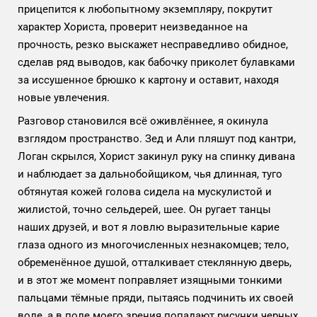
прицепится к любопытному экземпляру, покрутит
характер Хориста, проверит неизведанное на
прочность, резко выскажет несправедливо обидное,
сделав ряд выводов, как бабочку приколет булавками
за иссушенное брюшко к картону и оставит, находя
новые увлечения.
Разговор становился всё оживлённее, я окинула
взглядом пространство. Зед и Али пляшут под кантри,
Логан скрылся, Хорист закинул руку на спинку дивана
и наблюдает за дальнобойщиком, чья длинная, туго
обтянутая кожей голова сидела на мускулистой и
жилистой, точно сельдерей, шее. Он ругает танцы
наших друзей, и вот я ловлю выразительные карие
глаза одного из многочисленных незнакомцев; тело,
обременённое душой, отталкивает стеклянную дверь,
и в этот же момент поправляет изящными тонкими
пальцами тёмные пряди, пытаясь подчинить их своей
воле, а в поле моего зрения попадают рисунки черных