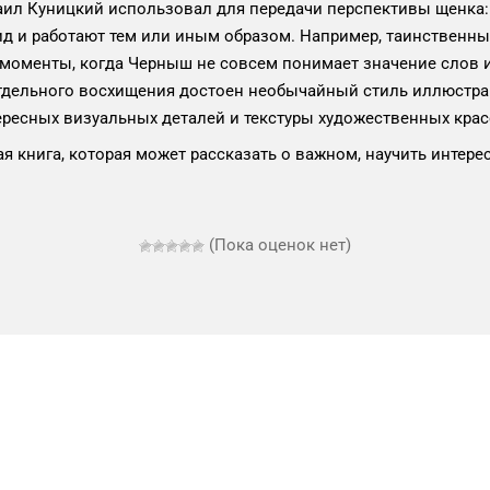
аил Куницкий использовал для передачи перспективы щенка:
д и работают тем или иным образом. Например, таинственн
оменты, когда Черныш не совсем понимает значение слов и 
е, отдельного восхищения достоен необычайный стиль иллюстр
ересных визуальных деталей и текстуры художественных кра
я книга, которая может рассказать о важном, научить интерес
(Пока оценок нет)