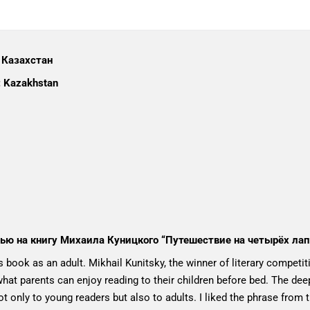
 Казахстан
: Kazakhstan
ью на книгу Михаила Куницкого “Путешествие на четырёх ла
n’s book as an adult. Mikhail Kunitsky, the winner of literary competi
what parents can enjoy reading to their children before bed. The dee
ot only to young readers but also to adults. I liked the phrase from 