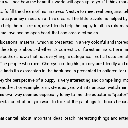
ou will see how the beautiful world will open up to you.” I think that 
fulfill the dream of his mistress Nastya to meet real penguins, tell
rous journey in search of this dream. The little traveler is helped by 
to help them. In return, new friends help the puppy fulfill his mistre
true love and an open heart that can create miracles.
ducational material, which is presented in a very colorful and intere
e story is about: whether it’s domestic or forest animals, the inha
e author shows that not everything is categorical: not all cats are s
. The people who meet Chernysh during his journey are friendly and r
e finds its expression in the book and is presented to children for 
onvey the perspective of a puppy is very interesting and compellin
r another. For example, a mysterious yard with its unusual watch
s own way seemed especially funny to me: the equator is “quator”, t
pecial admiration: you want to look at the paintings for hours becau
t can tell about important ideas, teach interesting things and entert