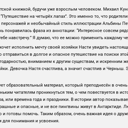
тской книжкой, будучи уже взрослым человеком. Михаил Кун
“Путешествие на четырёх лапах”. Это именно то, что родител
а персонажей и необычайный стиль иллюстрации Альбины Пет
нь понравилась фраза из аннотации: “Интересное совсем ряд
тебе навстречу.” Я думаю, что ее можно применить каждому ч
очет исполнить мечту своей хозяйки Насти увидеть настоящи
но отправиться в долгое и опасное путешествие на поиски эт
агодарностью, вниманием к другим существам, и искренним ж
йки. Девочка Настя счастлива, а значит счастлив и Черныш. 
вует образовательный материал, который преподнесён в очень
ьким читателям проникнуться тем, о чем повествуется в ист
, или времена года и праздники. В истории автор показывает
рашные и опасные, и не все пингвины живут в Антарктиде. 
о и готовы помочь. Таким образом, очень важная идея о дру
м для понимания и усвоения.