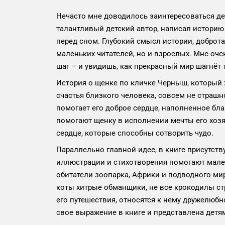
Нечасто мне доводилось заинтересоваться де
талантливый детский автор, написал историю 
перед сном. Глубокий смысл истории, доброт
маленьких читателей, но и взрослых. Мне оче
шаг – и увидишь, как прекрасный мир шагнёт 
История о щенке по кличке Черныш, который х
счастья близкого человека, совсем не страш
помогает его доброе сердце, наполненное бл
помогают щенку в исполнении мечты его хозя
сердце, которые способны сотворить чудо.
Параллельно главной идее, в книге присутст
иллюстрации и стихотворения помогают мален
обитатели зоопарка, Африки и подводного мира
коты хитрые обманщики, не все крокодилы ст
его путешествия, относятся к нему дружелюбн
свое выражение в книге и представлена детя