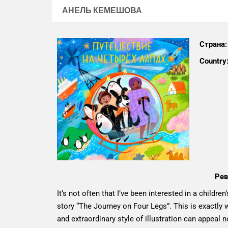
АНЕЛЬ КЕМЕШОВА
Страна:
Country
Рев
It’s not often that I’ve been interested in a childre
story “The Journey on Four Legs”. This is exactly 
and extraordinary style of illustration can appeal n