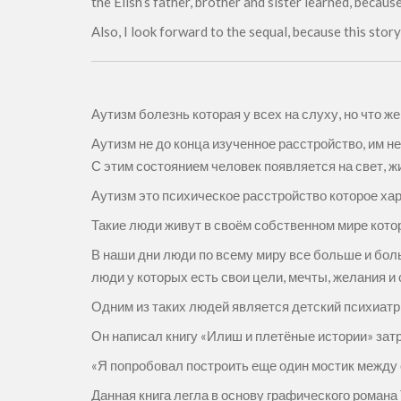
the Elish’s father, brother and sister learned, becaus
Also, I look forward to the sequal, because this stor
Аутизм болезнь которая у всех на слуху, но что ж
Аутизм не до конца изученное расстройство, им н
С этим состоянием человек появляется на свет, ж
Аутизм это психическое расстройство которое х
Такие люди живут в своём собственном мире котор
В наши дни люди по всему миру все больше и бол
люди у которых есть свои цели, мечты, желания и
Одним из таких людей является детский психиатр
Он написал книгу «Илиш и плетёные истории» затр
«Я попробовал построить еще один мостик между
Данная книга легла в основу графического роман