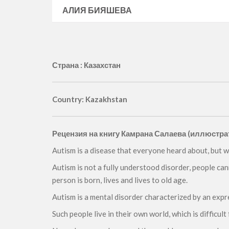
АЛИЯ БИЯШЕВА
Страна : Казахстан
Country: Kazakhstan
Рецензия на книгу Камрана Салаева (иллюстр
Autism is a disease that everyone heard about, but 
Autism is not a fully understood disorder, people cann
person is born, lives and lives to old age.
Autism is a mental disorder characterized by an expr
Such people live in their own world, which is difficult f