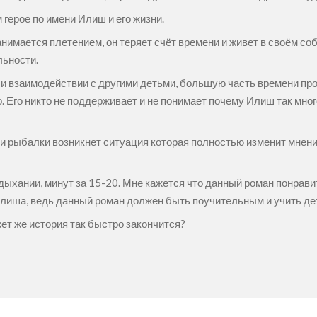
 герое по имени Илиш и его жизни.
анимается плетением, он теряет счёт времени и живет в своём со
льности.
 и взаимодействии с другими детьми, большую часть времени п
. Его никто не поддерживает и не понимает почему Илиш так мно
а и рыбалки возникнет ситуация которая полностью изменит мнен
ыхании, минут за 15-20. Мне кажется что данный роман понравит
 Илиша, ведь данный роман должен быть поучительным и учить де
ет же история так быстро закончится?