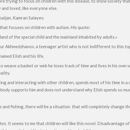
 trying to focus on children with this disease, to show society tha
 and loved, like everyone else.
rbaijan, Kamran Salayev.
that focuses on children with autism. His quote:
land of the special child and the mainland inhabited by adults.»
ur Akhmedzhanov, a teenager artist who is not indifferent to this top
amed Elish and his life.
 to weave a basket or web he loses track of time and lives in his ow
ality.
ting and interacting with other children, spends most of his time in 
Nobody supports him and does not understand why Elish spends so muc
e and fishing, there will be a situation that will completely change th
tes. It seems to me that children will like this novel. Disadvantage of