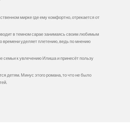
бственном мирке где ему комфортно, отрекается от
роводит в темном сарае занимаясь своим любимым
го времени уделяет плетению, ведь по мнению
ие семьи к увлечению Илиша и принесёт пользу
ся детям. Минус этого романа, то что не было
тей.