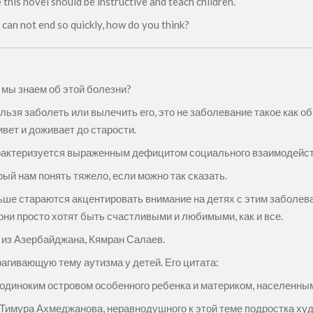
e this novel should be instructive and teach children.
y can not end so quickly, how do you think?
е мы знаем об этой болезни?
ельзя заболеть или вылечить его, это не заболевание такое как 
ивет и доживает до старости.
арактеризуется выраженным дефицитом социального взаимодейс
ый нам понять тяжело, если можно так сказать.
ьше стараются акцентировать внимание на детях с этим заболев
 они просто хотят быть счастливыми и любимыми, как и все.
 из Азербайджана, Кямран Салаев.
агивающую тему аутизма у детей. Его цитата:
 одиноким островом особенного ребенка и материком, населенны
а Тимура Ахмеджанова, неравнодушного к этой теме подростка ху