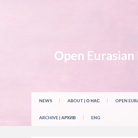
Skip
to
content
Open Eurasian L
NEWS
ABOUT | О НАС
OPEN EUR
ARCHIVE | АРХИВ
ENG