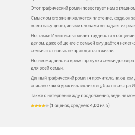
Этот графический роман повествует нам о главном
Смыслом его жизни является плетение, когда он з
всего насущного, иными словами выпадает из реа
Но, также Илиш испытывает трудности в общении
делом, даже общение с семьей ему даётся нелегко
семьи этот навык не пригодится в жизни.
Но, неожиданно во время прогулки семьи до озер
для всей семьи.
Данный графический роман я прочитала на одном д
описано какой урок извлекли отец, брат и сестра
Также с нетерпение жду продолжения, ведь не мож
(
1
оценок, среднее:
4,00
из 5)