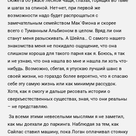
сюжета об ужасе лесной чащи, глазах, горящих во тьме
и шагах за спиной. Нет-нет, при первой же
возможности надо будет распрощаться с
замечательным семейством Мак`Фиона и скорее
всего с Туманным Альбионом в целом. Вряд ли они
станут меня разыскивать. А Шейла… С самого нашего
знакомства меня не покидало ощущение, что она
слишком хороша для такого парня как я. Боюсь, я так
и не узнаю, что она нашла во мне и нашла ли хоть что-
нибудь. Возможно, сбегая, я упускаю лучший шанс в
своей жизни, но гораздо более вероятно, что я спасаю
себе эту самую жизнь или как минимум рассудок.
Хотя, как я смогу и дальше рисовать истории о
сверхъестественных существах, зная, что они реальны
– не представляю.
За всеми этими невеселыми мыслями я не заметил,
как мы доехали до паркинга. Наблюдая за тем, как
Сайлас ставил машину, пока Логан оплачивал стоянку