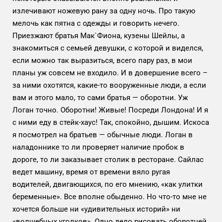
излечивают ножевую рану за одну ночь. Про такую
мелочь как пятна с одежды и говорить нечего.
Приезжают братья Мак`Фиона, кузены Шейлы, а
знакомиться с семьей девушки, с которой и виделся,
если можно так выразиться, всего пару раз, в мои
планы уж совсем не входило. И в довершение всего –
за ними охотятся, какие-то вооруженные люди, а если
вам и этого мало, то сами братья — оборотни. Уж
Логан точно. Оборотни! Живые! Посреди Лондона! И я
с ними еду в стейк-хаус! Так, спокойно, дышим. Искоса
я посмотрел на братьев — обычные люди. Логан в
наладоннике то ли проверяет наличие пробок в
дороге, то ли заказывает столик в ресторане. Сайлас
ведет машину, время от времени вяло ругая
водителей, двигающихся, по его мнению, «как улитки
беременные». Все вполне обыденно. Но что-то мне не
хочется больше ни «удивительных историй» ни
«волшебных уголков». Одно дело рисовать оборотней,