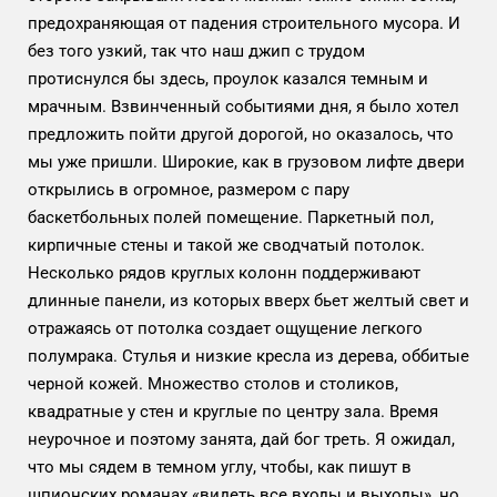
предохраняющая от падения строительного мусора. И
без того узкий, так что наш джип с трудом
протиснулся бы здесь, проулок казался темным и
мрачным. Взвинченный событиями дня, я было хотел
предложить пойти другой дорогой, но оказалось, что
мы уже пришли. Широкие, как в грузовом лифте двери
открылись в огромное, размером с пару
баскетбольных полей помещение. Паркетный пол,
кирпичные стены и такой же сводчатый потолок.
Несколько рядов круглых колонн поддерживают
длинные панели, из которых вверх бьет желтый свет и
отражаясь от потолка создает ощущение легкого
полумрака. Стулья и низкие кресла из дерева, оббитые
черной кожей. Множество столов и столиков,
квадратные у стен и круглые по центру зала. Время
неурочное и поэтому занята, дай бог треть. Я ожидал,
что мы сядем в темном углу, чтобы, как пишут в
шпионских романах «видеть все входы и выходы», но