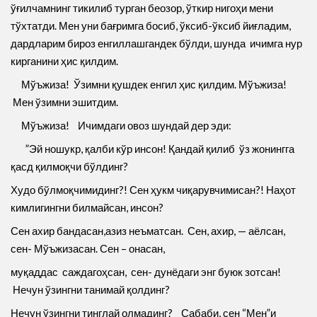
ўғилчамнинг тикилиб турган беозор, ўткир нигоҳи мени
тўхтатди. Мен уни бағримга босиб, ўксиб-ўксиб йиғладим,
дардларим бироз енгиллашгандек бўлди, шунда ичимга нур
кирганини ҳис қилдим.
Мўъжиза! Ўзимни қушдек енгил ҳис қилдим. Мўъжиза!
Мен ўзимни эшитдим.
Мўъжиза! Ичимдаги овоз шундай дер эди:
”Эй ношукр, қалби кўр инсон! Қандай қилиб ўз жонингга
қасд қилмоқчи бўлдинг?
Худо бўлмоқчимидинг?! Сен ҳукм чиқарувчимисан?! Наҳот
кимлигингни билмайсан, инсон?
Сен ахир бандасан,азиз неъматсан. Сен, ахир, — аёлсан,
сен- Мўъжизасан. Сен – онасан,
муқаддас саждагоҳсан, сен- дунёдаги энг буюк зотсан!
Нечун ўзингни танимай қолдинг?
Нечун ўзингни тинглай олмадинг? Сабаби, сен “Мен”и