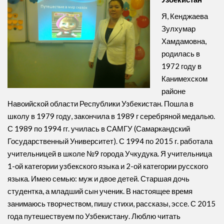
Я, Кенджаева
Зулхумар
Хамдамовна,
родилась в
1972 году в
Канимехском
районе
Навоийской области Республики Узбекистан. Пошла в
школу в 1979 году, закончила в 1989 г серебряной медалью.
С 1989 по 1994 гг. училась в САМГУ (Самаркандский
Государственный Университет). С 1994 по 2015 г. работала
учительницей в школе №9 города Учкудука. Я учительница
1-ой категории узбекского языка и 2-ой категории русского
языка. Имею семью: муж и двое детей. Старшая дочь
студентка, а младший сын ученик. В настоящее время
занимаюсь творчеством, пишу стихи, рассказы, эссе. С 2015
года путешествуем по Узбекистану. Люблю читать