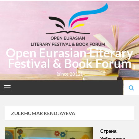
Skip
to
content
Open Eurasian Literary
Festival & Book Forum
(since 2012)
ZULKHUMAR KENDJAYEVA
Страна:
Узбекистан