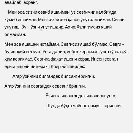
авайлаб асранг.
Мен эса сизни севиб яшайман, ўз севгимни қалбимда
кўмиб яшайман. Мен сизни ҳеч қачон унутолмайман. Сизни
унутиш бу – ўзни унутишдир. Ахир, ўзлигимсиз яшай
олмайман.
Мен эса яшашни истайман. Севгисиз яшаб бўлмас. Севги –
бу илоҳий неъмат. Унга далил, исбот керакмас, унга гўзал сўз
ҳам керакмас. Севгига фақат ишонч керак. Инсон севган
ёрига ишониши керак. Шоир айтганидек:
Агар ўзингни билгандек билсанг ёрингни,
Агар ўзингни севгандек севсанг ёрингни,
Ўзингга ишонгандек ишонсанг унга,
Шунда йўқотмайсан номус – орингни.