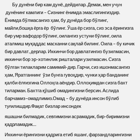
Бу дунёни бир кам дунё, дейдилар. Демак, мен учун
дунёнинг камлиги – Сизнинг ёнимда эмаслигингиздир.
Ёнимда бўлмасангиз ҳам, бу дунёда бор бўлинг,
майли,бошқа ёрга ёр бўлинг. Ўша ёр сизга, сиз эса ёрингизга
бир умр вафодор бўлинг, оилангиз устуни бўлинг, оила
аталмиш муқаддас масканни сақлай билинг. Оила – бу кичик
бир давлат, дерлар. Иккинчи бор давлатингиз бузилмасин,
иккинчи бор эр-хотинлик ришталари узилмасин. Сизга
бўлган тилакларим самимий-дир. Гарчи, сиз ишонмасангиз
ҳам, Яратганнинг ўзи бунга гувоҳдир, чунки ҳар банданинг
қалби ёлғизгина Оллоҳга аёндир. Оллоҳимдан сизга бахт
тиларман. Бахтга қўшиб омадингизни берсин. Аслида
барчамиз–омадлимиз.Омад – бу дунёда инсон бўлиб
туғилишдир.Фақат бизлар инсондек
яшашни билмадик, севгимизни асрамадик, бир-биримизни
қадрламадик…
Иккинчи ёрингизни қадрига етиб яшанг, фарзандларингизни