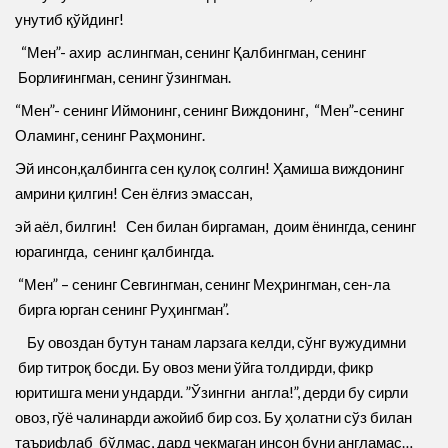
унутиб қўйдинг!
“Мен”- ахир аслингман, сенинг Қалбингман, сенинг
Борлиғингман, сенинг ўзингман.
“Мен”- сенинг Иймонинг, сенинг Виждонинг, “Мен”-сенинг
Оламинг, сенинг Раҳмонинг.
Эй инсон,қалбингга сен қулоқ солгин! Ҳамиша виждонинг
амрини қилгин! Сен ёлғиз эмассан,
эй аёл, билгин! Сен билан биргаман, доим ёнингда, сенинг
юрагингда, сенинг қалбингда.
“Мен” – сенинг Севгингман, сенинг Меҳрингман, сен-ла
бирга юрган сенинг Руҳингман”.
Бу овоздан бутун танам ларзага келди, сўнг вужудимни
бир титроқ босди. Бу овоз мени ўйга толдирди, фикр
юритишга мени ундарди. ”Ўзингни англа!”, дерди бу сирли
овоз, гўё чалинарди ажойиб бир соз. Бу ҳолатни сўз билан
таърифлаб бўлмас, дард чекмаган инсон буни англамас…