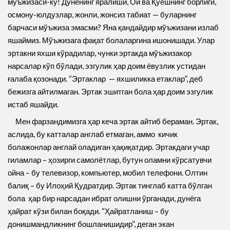
мўъжизаси-ку! Дунёнинг яралиши, Ой ва Қуёшнинг борлиги,
осмону-юлдузлар, жонли, жонсиз табиат — буларнинг
барчаси мўъжиза эмасми? Яна қандайдир мўъжизани излаб
яшаймиз. Мўъжизага фақат болаларгина ишонишади. Улар
эртакни яхши кўрадилар, чунки эртакда мўъжизакор
нарсалар кўп бўлади, эзгулик ҳар доим ёвузлик устидан
ғалаба қозонади. “Эртаклар — яхшиликка етаклар”, деб
бежизга айтилмаган. Эртак эшитган бола ҳар доим эзгулик
истаб яшайди.
Мен фарзандимизга ҳар кеча эртак айтиб бераман. Эртак,
аслида, бу катталар англаб етмаган, аммо кичик
болажонлар англай оладиган ҳақиқатдир. Эртакдаги учар
гиламлар – ҳозирги самолётлар, бутун оламни кўрсатувчи
ойна – бу телевизор, компьютер, мобил телефони. Олтин
балиқ – бу Илоҳий Қудратдир. Эртак тинглаб катта бўлган
бола ҳар бир нарсадан ибрат олишни ўрганади, дунёга
ҳайрат кўзи билан боқади. “Ҳайратланиш – бу
донишмандликнинг бошланишидир”, деган экан