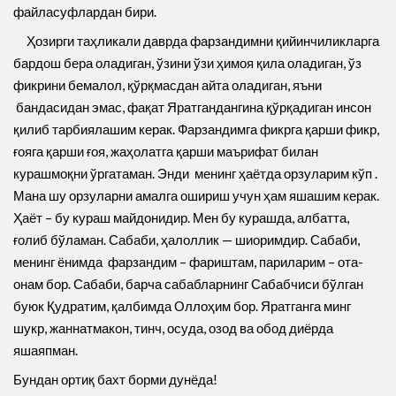
файласуфлардан бири.
Ҳозирги таҳликали даврда фарзандимни қийинчиликларга
бардош бера оладиган, ўзини ўзи ҳимоя қила оладиган, ўз
фикрини бемалол, қўрқмасдан айта оладиган, яъни
бандасидан эмас, фақат Яратгандангина қўрқадиган инсон
қилиб тарбиялашим керак. Фарзандимга фикрга қарши фикр,
ғояга қарши ғоя, жаҳолатга қарши маърифат билан
курашмоқни ўргатаман. Энди менинг ҳаётда орзуларим кўп .
Мана шу орзуларни амалга ошириш учун ҳам яшашим керак.
Ҳаёт – бу кураш майдонидир. Мен бу курашда, албатта,
ғолиб бўламан. Сабаби, ҳалоллик — шиоримдир. Сабаби,
менинг ёнимда фарзандим – фариштам, париларим – ота-
онам бор. Сабаби, барча сабабларнинг Сабабчиси бўлган
буюк Қудратим, қалбимда Оллоҳим бор. Яратганга минг
шукр, жаннатмакон, тинч, осуда, озод ва обод диёрда
яшаяпман.
Бундан ортиқ бахт борми дунёда!