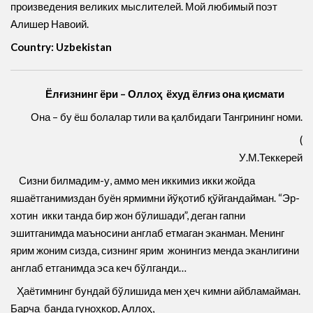
произведения великих мыслителей. Мой любимый поэт
Алишер Навоий.
Country: Uzbekistan
Ёлғизнинг ёри – Оллоҳ ёхуд ёлғиз она қисмати
Она – бу ёш болалар тили ва қалбидаги Тангрининг номи.
(
У.М.Теккерей
Сизни билмадим-у, аммо мен иккимиз икки жойда
яшаётганимиздан буён ярмимни йўқотиб қўйгандайман. “Эр-
хотин икки танда бир жон бўлишади”, деган гапни
эшитганимда маъносини англаб етмаган эканман. Менинг
ярим жоним сизда, сизнинг ярим жонингиз менда эканлигини
англаб етганимда эса кеч бўлганди…
Ҳаётимнинг бундай бўлишида мен ҳеч кимни айбламайман.
Барча банда гуноҳкор, Аллоҳ,