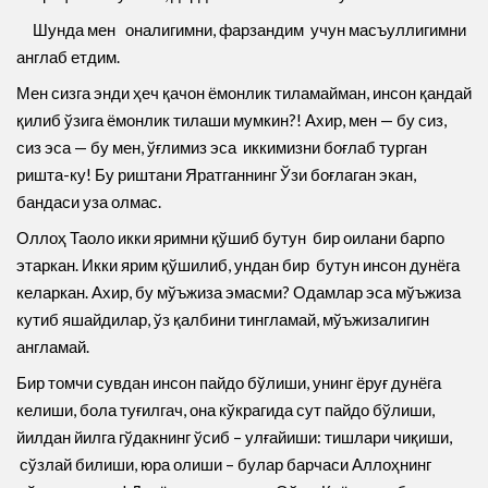
Шунда мен оналигимни, фарзандим учун масъуллигимни
англаб етдим.
Мен сизга энди ҳеч қачон ёмонлик тиламайман, инсон қандай
қилиб ўзига ёмонлик тилаши мумкин?! Ахир, мен — бу сиз,
сиз эса — бу мен, ўғлимиз эса иккимизни боғлаб турган
ришта-ку! Бу риштани Яратганнинг Ўзи боғлаган экан,
бандаси уза олмас.
Оллоҳ Таоло икки яримни қўшиб бутун бир оилани барпо
этаркан. Икки ярим қўшилиб, ундан бир бутун инсон дунёга
келаркан. Ахир, бу мўъжиза эмасми? Одамлар эса мўъжиза
кутиб яшайдилар, ўз қалбини тингламай, мўъжизалигин
англамай.
Бир томчи сувдан инсон пайдо бўлиши, унинг ёруғ дунёга
келиши, бола туғилгач, она кўкрагида сут пайдо бўлиши,
йилдан йилга гўдакнинг ўсиб – улғайиши: тишлари чиқиши,
сўзлай билиши, юра олиши – булар барчаси Аллоҳнинг