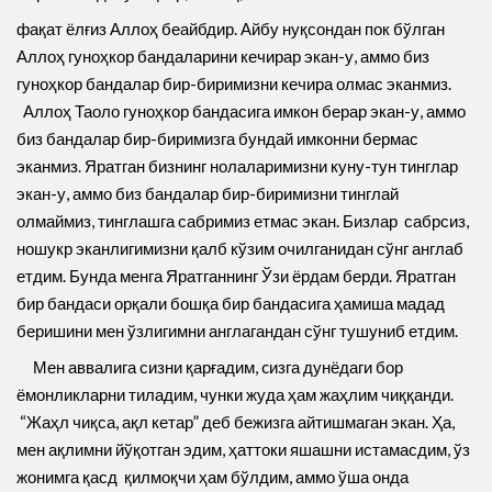
фақат ёлғиз Аллоҳ беайбдир. Айбу нуқсондан пок бўлган
Аллоҳ гуноҳкор бандаларини кечирар экан-у, аммо биз
гуноҳкор бандалар бир-биримизни кечира олмас эканмиз.
Аллоҳ Таоло гуноҳкор бандасига имкон берар экан-у, аммо
биз бандалар бир-биримизга бундай имконни бермас
эканмиз. Яратган бизнинг нолаларимизни куну-тун тинглар
экан-у, аммо биз бандалар бир-биримизни тинглай
олмаймиз, тинглашга сабримиз етмас экан. Бизлар сабрсиз,
ношукр эканлигимизни қалб кўзим очилганидан сўнг англаб
етдим. Бунда менга Яратганнинг Ўзи ёрдам берди. Яратган
бир бандаси орқали бошқа бир бандасига ҳамиша мадад
беришини мен ўзлигимни англагандан сўнг тушуниб етдим.
Мен аввалига сизни қарғадим, cизга дунёдаги бор
ёмонликларни тиладим, чунки жуда ҳам жаҳлим чиққанди.
“Жаҳл чиқса, ақл кетар” деб бежизга айтишмаган экан. Ҳа,
мен ақлимни йўқотган эдим, ҳаттоки яшашни истамасдим, ўз
жонимга қасд қилмоқчи ҳам бўлдим, аммо ўша онда