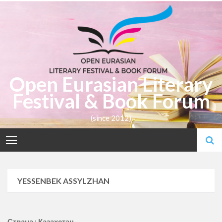
Skip
to
content
Open Eurasian Literary
Festival & Book Forum
(since 2012)
YESSENBEK ASSYLZHAN
Страна : Казахстан