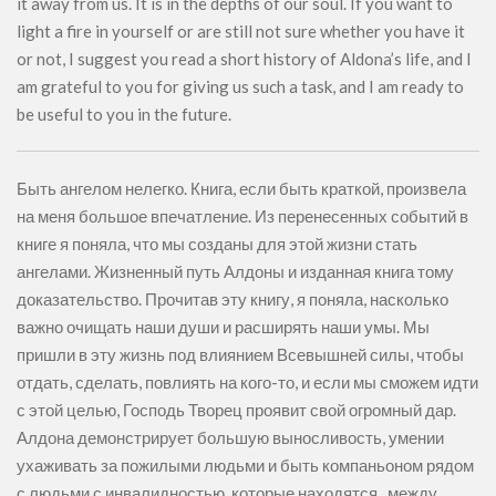
it away from us. It is in the depths of our soul. If you want to
light a fire in yourself or are still not sure whether you have it
or not, I suggest you read a short history of Aldona’s life, and I
am grateful to you for giving us such a task, and I am ready to
be useful to you in the future.
Быть ангелом нелегко. Книга, если быть краткой, произвела
на меня большое впечатление. Из перенесенных событий в
книге я поняла, что мы созданы для этой жизни стать
ангелами. Жизненный путь Алдоны и изданная книга тому
доказательство. Прочитав эту книгу, я поняла, насколько
важно очищать наши души и расширять наши умы. Мы
пришли в эту жизнь под влиянием Всевышней силы, чтобы
отдать, сделать, повлиять на кого-то, и если мы сможем идти
с этой целью, Господь Творец проявит свой огромный дар.
Алдона демонстрирует большую выносливость, умении
ухаживать за пожилыми людьми и быть компаньоном рядом
с людьми с инвалидностью, которые находятся , между