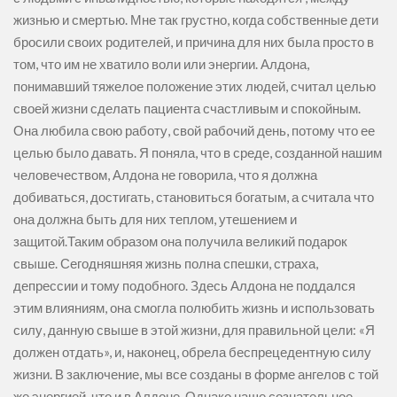
жизнью и смертью. Мне так грустно, когда собственные дети
бросили своих родителей, и причина для них была просто в
том, что им не хватило воли или энергии. Алдона,
понимавший тяжелое положение этих людей, считал целью
своей жизни сделать пациента счастливым и спокойным.
Она любила свою работу, свой рабочий день, потому что ее
целью было давать. Я поняла, что в среде, созданной нашим
человечеством, Алдона не говорила, что я должна
добиваться, достигать, становиться богатым, а считала что
она должна быть для них теплом, утешением и
защитой.Таким образом она получила великий подарок
свыше. Сегодняшняя жизнь полна спешки, страха,
депрессии и тому подобного. Здесь Алдона не поддался
этим влияниям, она смогла полюбить жизнь и использовать
силу, данную свыше в этой жизни, для правильной цели: «Я
должен отдать», и, наконец, обрела беспрецедентную силу
жизни. В заключение, мы все созданы в форме ангелов с той
же энергией, что и в Алдоне. Однако наше сознательное