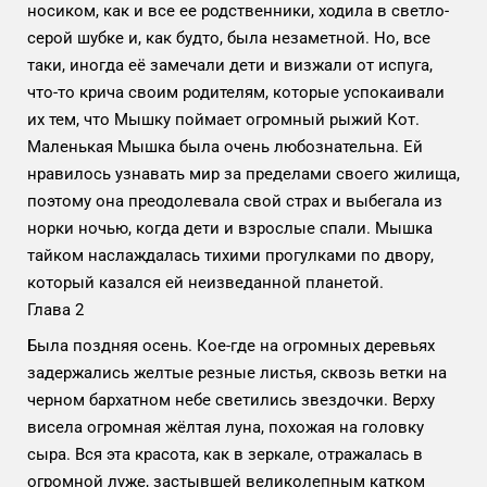
носиком, как и все ее родственники, ходила в светло-
серой шубке и, как будто, была незаметной. Но, все
таки, иногда её замечали дети и визжали от испуга,
что-то крича своим родителям, которые успокаивали
их тем, что Мышку поймает огромный рыжий Кот.
Маленькая Мышка была очень любознательна. Ей
нравилось узнавать мир за пределами своего жилища,
поэтому она преодолевала свой страх и выбегала из
норки ночью, когда дети и взрослые спали. Мышка
тайком наслаждалась тихими прогулками по двору,
который казался ей неизведанной планетой.
Глава 2
Была поздняя осень. Кое-где на огромных деревьях
задержались желтые резные листья, сквозь ветки на
черном бархатном небе светились звездочки. Верху
висела огромная жёлтая луна, похожая на головку
сыра. Вся эта красота, как в зеркале, отражалась в
огромной луже, застывшей великолепным катком