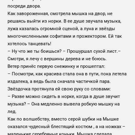
посреди двора.
Как завороженная, смотрела мышка на двор, не
решаясь выйти из норки. В ее душе звучала музыка,
лужа казалась огромной сценой, а луна и звёзды
многочисленными софитами и прожектором. Ей так
хотелось танцевать!
– Ну что же ты боишься? – Прошуршал сухой лист.–
Смотри, я лечу с вершины дерева и не боюсь.
Ветер принёс первую снежинку и прошептал:
– Посмотри, как красива стала она в пути, пока летела
издалека, а ведь была сначала частичкой пара.
Звёздочка протянула ей свою руку со словами:
– Разве можно сидеть в норке, когда в душе звучит
музыка? – Она медленно вывела робкую мышку на
лед.
Как по волшебству, вместо серой шубки на Мышке
оказался чудесный блестящий костюм , а на ножках –
маленькие серебряные коньки. Мышка сделала