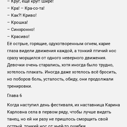
– Круг, еще круг! Шире!
– Кра! – Кра-со-та!
– Как?! Криво!
– Крошка!
– Синхронно!
– Красиво!
Её острые, горящие, одухотворенным огнем, карие
глаза видели движения каждой, а тонкий птичий нос
сразу морщился от одного неверного движения.
Девочки очень старались, хотя иногда было трудно,
хотелось плакать. Иногда даже хотелось всё бросить,
но поборов боль, усталость, обиду, они продолжали
тренировки.
Глава 6
Когда наступил день фестиваля, их наставница Карина
Карловна села в первом ряду, чтобы лучше видеть
танец, но ей ни разу не пришлось сморщить свой
острый, тонкий нос от чьей-то ошибки.