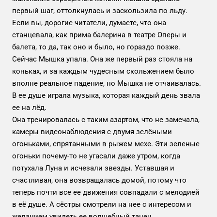
первый шаг, оттолкнулась и заскользила по льду.
Если вы, дорогие читатели, думаете, что она
станцевала, как прима балерина в театре Оперы и
балета, то да, так оно и было, но гораздо позже.
Сейчас Мышка упала. Она же первый раз стояла на
коньках, и за каждым чудесным скольжением было
вполне реальное падение, но Мышка не отчаивалась.
В ее душе играла музыка, которая каждый день звала
ее на лёд.
Она тренировалась с таким азартом, что не замечала,
камеры видеонаблюдения с двумя зелёными
огоньками, спрятанными в рыжем мехе. Эти зеленые
огоньки почему-то не угасали даже утром, когда
потухала Луна и исчезали звезды. Уставшая и
счастливая, она возвращалась домой, потому что
теперь почти все ее движения совпадали с мелодией
в её душе. А сёстры смотрели на нее с интересом и
желанием увидеть ее волшебный танец.