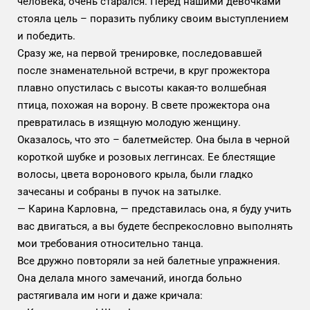
человека, очень старался. Перед нашими девочками
стояла цель – поразить публику своим выступлением
и победить.
Сразу же, на первой тренировке, последовавшей
после знаменательной встречи, в круг прожектора
плавно опустилась с высоты какая-то волшебная
птица, похожая на ворону. В свете прожектора она
превратилась в изящную молодую женщину.
Оказалось, что это – балетмейстер. Она была в черной
короткой шубке и розовых леггинсах. Ее блестящие
волосы, цвета воронового крыла, были гладко
зачесаны и собраны в пучок на затылке.
— Карина Карловна, — представилась она, я буду учить
вас двигаться, а вы будете беспрекословно выполнять
мои требования относительно танца.
Все дружно повторяли за ней балетные упражнения.
Она делала много замечаний, иногда больно
растягивала им ноги и даже кричала: