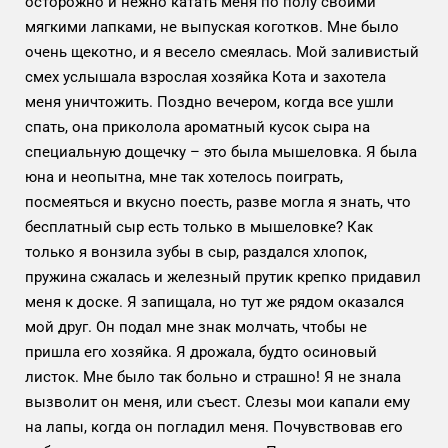
осторожно и нежно катать меня по полу своими
мягкими лапками, не выпуская коготков. Мне было
очень щекотно, и я весело смеялась. Мой заливистый
смех услышала взрослая хозяйка Кота и захотела
меня уничтожить. Поздно вечером, когда все ушли
спать, она приколола ароматный кусок сыра на
специальную дощечку – это была мышеловка. Я была
юна и неопытна, мне так хотелось поиграть,
посмеяться и вкусно поесть, разве могла я знать, что
бесплатный сыр есть только в мышеловке? Как
только я вонзила зубы в сыр, раздался хлопок,
пружина сжалась и железный прутик крепко придавил
меня к доске. Я запищала, но тут же рядом оказался
мой друг. Он подал мне знак молчать, чтобы не
пришла его хозяйка. Я дрожала, будто осиновый
листок. Мне было так больно и страшно! Я не знала
вызволит он меня, или съест. Слезы мои капали ему
на лапы, когда он погладил меня. Почувствовав его