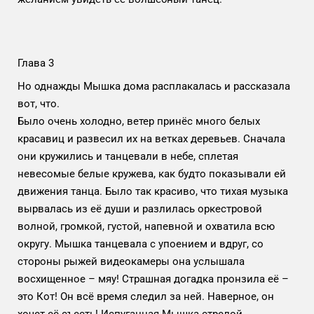
Глава 3
Но однажды Мышка дома расплакалась и рассказала
вот, что.
Было очень холодно, ветер принёс много белых
красавиц и развесил их на ветках деревьев. Сначала
они кружились и танцевали в небе, сплетая
невесомые белые кружева, как будто показывали ей
движения танца. Было так красиво, что тихая музыка
вырвалась из её души и разлилась оркестровой
волной, громкой, густой, напевной и охватила всю
округу. Мышка танцевала с упоением и вдруг, со
стороны рыжей видеокамеры она услышала
восхищенное – мяу! Страшная догадка пронзила её –
это Кот! Он всё время следил за ней. Наверное, он
хочет её съесть! Испуганная Мышка стрелой