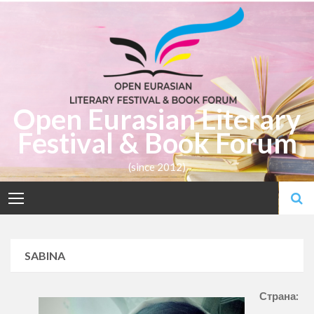
Skip
to
content
Open Eurasian Literary
Festival & Book Forum
(since 2012)
SABINA
Страна: