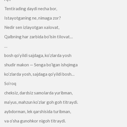
Tentirading daydi necha bor,
Istayotganing ne, nimaga zor?
Nedir sen izlayotgan xalovat,
Qalbning har zarbida bo’lsin tilovat…
…
bosh qo’yildi sajdaga, ko’zlarda yosh
shudir makon — Senga bo’lgan ishqimga
ko’zlarda yosh, sajdaga qo’yildi bosh…
So’roq
cheksiz, dardsiz samolarda yuribman,
ma’yus, mahzun ko’zlar goh goh titraydi.
aybdorman, lek qarshisida turibman,
va o’sha gunohkor nigoh titraydi.