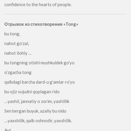
confidence to the hearts of people.
Отрывок из стихотворения «Tong»
bu tong,
nahot go’zal,
nahot ilohiy …
bu tongning otishi mushkuldek go’yo
o’zgacha tong
qalbdagi barcha dard-u g’amlar ro’yo
bu ojiz vujudni qoplagan rido
…yashil, jannatiy o zorim, yashillik
Sen bergan buyuk, azaliy bu nido
…yaxshilik, qalb oshnodir, yaxshilik.
Ayt