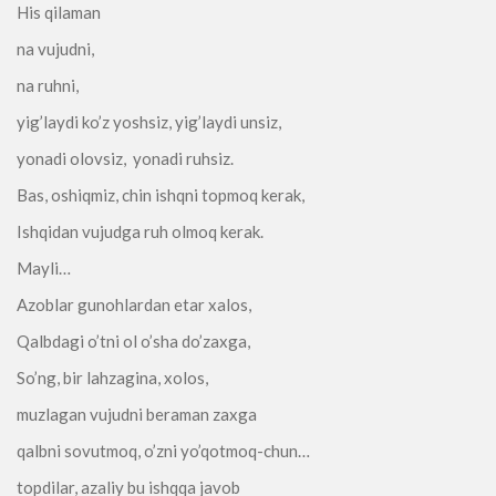
His qilaman
na vujudni,
na ruhni,
yig’laydi ko’z yoshsiz, yig’laydi unsiz,
yonadi olovsiz, yonadi ruhsiz.
Bas, oshiqmiz, chin ishqni topmoq kerak,
Ishqidan vujudga ruh olmoq kerak.
Mayli…
Azoblar gunohlardan etar xalos,
Qalbdagi o’tni ol o’sha do’zaxga,
So’ng, bir lahzagina, xolos,
muzlagan vujudni beraman zaxga
qalbni sovutmoq, o’zni yo’qotmoq-chun…
topdilar, azaliy bu ishqqa javob