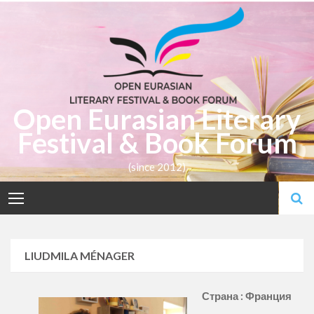
Skip
to
content
Open Eurasian Literary
Festival & Book Forum
(since 2012)
LIUDMILA MÉNAGER
Страна : Франция