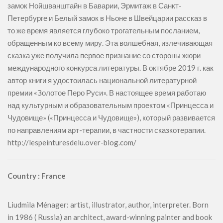
замок Нойшванштайн в Баварии, Эрмитаж в Санкт-
Петербурге и Белый замок в Ньоне в Швейцарии рассказ в
то же время является глубоко трогательным посланием,
обращенным ко всему миру. Эта волшебная, излечивающая
сказка уже получила первое признание со стороны жюри
международного конкурса литературы. В октябре 2019 г. как
автор книги я удостоилась национальной литературной
премии «Золотое Перо Руси». В настоящее время работаю
над культурным и образовательным проектом «Принцесса и
Чудовище» («Принцесса и Чудовище»), который развивается
по направлениям арт-терапии, в частности сказкотерапии.
http://lespeinturesdelu.over-blog.com/
Country : France
Liudmila Ménager: artist, illustrator, author, interpreter. Born
in 1986 ( Russia) an architect, award-winning painter and book