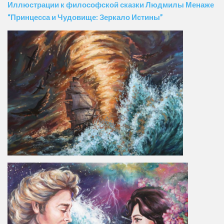
Иллюстрации к философской сказки Людмилы Менаже
“Принцесса и Чудовище: Зеркало Истины”