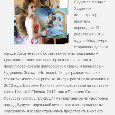
Людмила Менаже:
Художник,
иллюстратор,
писатель,
переводчик. Я
родилась в 1986
году во Владимире,
старинном русском
городе. Архитектор по образованию, а по призванию —
художник, иллюстратор, автор сказок (написала и
проиллюстрировала философскую сказку «Принцесса и
Чудовище: Зеркало Истины»). Пишу в разных жанрах и
техниках живописи и рисунка. Живу и работаю во Франции с
2013 года. Во время Каннского кинофестиваля на выставке
«Jeux, Hasard & Cinéma» 2017 года и Большом Салоне
Искусств «ARBUSTES-2017» мои картины были удостоены
наград. Будучи творческой личностью и разноплановым
художником, я всегда стремилась представить мир в его