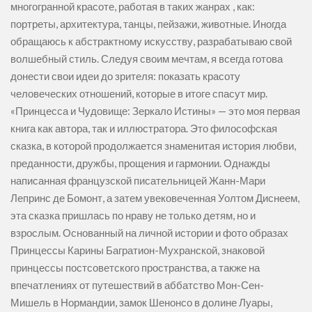
многогранной красоте, работая в таких жанрах , как:
портреты, архитектура, танцы, пейзажи, животные. Иногда
обращаюсь к абстрактному искусству, разрабатываю свой
волшебный стиль. Следуя своим мечтам, я всегда готова
донести свои идеи до зрителя: показать красоту
человеческих отношений, которые в итоге спасут мир.
«Принцесса и Чудовище: Зеркало Истины» — это моя первая
книга как автора, так и иллюстратора. Это философская
сказка, в которой продолжается знаменитая история любви,
преданности, дружбы, прощения и гармонии. Однажды
написанная французской писательницей Жанн-Мари
Лепринс де Бомонт, а затем увековеченная Уолтом Диснеем,
эта сказка пришлась по нраву не только детям, но и
взрослым. Основанный на личной истории и фото образах
Принцессы Карины Багратион-Мухранской, знаковой
принцессы постсоветского пространства, а также на
впечатлениях от путешествий в аббатство Мон-Сен-
Мишель в Нормандии, замок Шенонсо в долине Луары,