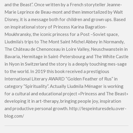
and the Beast”. Once written by a French storyteller Jeanne-
Marie Leprince de Beau-mont and then immortalized by Walt
Disney, it is a message both for children and grown ups. Based
on inspirational story of Princess Karina Bagration-
Moukhransky, the iconic princess for a Post –Soviet space,
Liudmila’s trips to The Mont Saint Michel Abbey in Normandy,
The Château de Chenonceau in Loire Valley, Neuschwanstein in
Bavaria, Hermitage in Saint-Petersbourg and The White Castle
in Nyon in Switzerland the story is a deeply touching mes-sage
to the world. In 2019 this book received a prestigious
International Literary AWARD “Golden Feather of Rus” in
category “Spirituality”. Actually Liudmila Ménager is working
for a cultural and educational project «Princess and The Beast»
developing it in art-therapy, bringing people joy, inspiration
and productive personal growth. http://lespeinturesdelu.over-
blog.com/