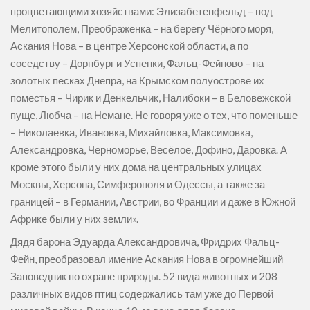
процветающими хозяйствами: Элизабетенфельд – под
Мелитополем, Преображенка – на берегу Чёрного моря,
Аскания Нова – в центре Херсонской области, а по
соседству – Дорнбург и Успенки, Фальц-Фейново – на
золотых песках Днепра, на Крымском полуострове их
поместья – Чирик и Денкельчик, Налибоки – в Беловежской
пуще, Любча – на Немане. Не говоря уже о тех, что поменьше
– Николаевка, Ивановка, Михайловка, Максимовка,
Александровка, Черноморье, Весёлое, Дофино, Даровка. А
кроме этого были у них дома на центральных улицах
Москвы, Херсона, Симферополя и Одессы, а также за
границей – в Германии, Австрии, во Франции и даже в Южной
Африке были у них земли».
Дядя барона Эдуарда Александровича, Фридрих Фальц-
Фейн, преобразовал имение Аскания Нова в огромнейший
Заповедник по охране природы. 52 вида животных и 208
различных видов птиц содержались там уже до Первой