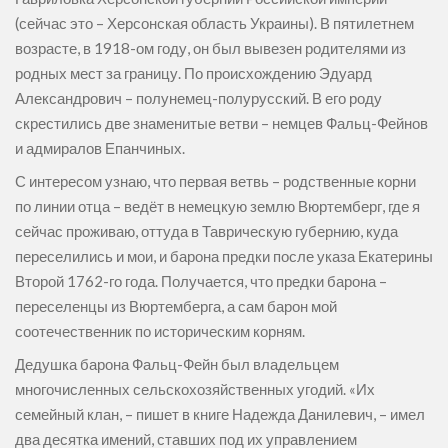
(сейчас это – Херсонская область Украины). В пятилетнем
возрасте, в 1918-ом году, он был вывезен родителями из
родных мест за границу. По происхождению Эдуард
Александрович – полунемец-полурусский. В его роду
скрестились две знаменитые ветви – немцев Фальц-Фейнов
и адмиралов Епанчиных.
С интересом узнаю, что первая ветвь – родственные корни
по линии отца – ведёт в немецкую землю Вюртемберг, где я
сейчас проживаю, оттуда в Таврическую губернию, куда
переселились и мои, и барона предки после указа Екатерины
Второй 1762-го года. Получается, что предки барона –
переселенцы из Вюртемберга, а сам барон мой
соотечественник по историческим корням.
Дедушка барона Фальц-Фейн был владельцем
многочисленных сельскохозяйственных угодий. «Их
семейный клан, – пишет в книге Надежда Данилевич, – имел
два десятка имений, ставших под их управлением