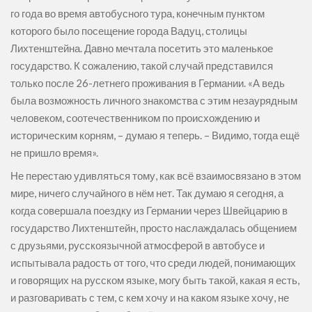
го года во время автобусного тура, конечным пунктом
которого было посещение города Вадуц, столицы
Лихтенштейна. Давно мечтала посетить это маленькое
государство. К сожалению, такой случай представился
только после 26-летнего проживания в Германии. «А ведь
была возможность личного знакомства с этим незаурядным
человеком, соотечественником по происхождению и
историческим корням, – думаю я теперь. – Видимо, тогда ещё
не пришло время».
Не перестаю удивляться тому, как всё взаимосвязано в этом
мире, ничего случайного в нём нет. Так думаю я сегодня, а
когда совершала поездку из Германии через Швейцарию в
государство Лихтенштейн, просто наслаждалась общением
с друзьями, русскоязычной атмосферой в автобусе и
испытывала радость от того, что среди людей, понимающих
и говорящих на русском языке, могу быть такой, какая я есть,
и разговаривать с тем, с кем хочу и на каком языке хочу, не