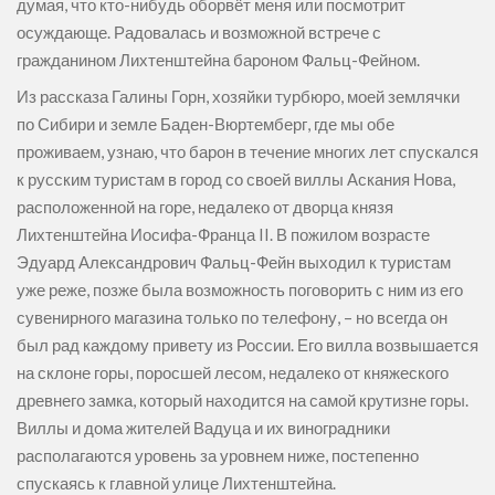
думая, что кто-нибудь оборвёт меня или посмотрит
осуждающе. Радовалась и возможной встрече с
гражданином Лихтенштейна бароном Фальц-Фейном.
Из рассказа Галины Горн, хозяйки турбюро, моей землячки
по Сибири и земле Баден-Вюртемберг, где мы обе
проживаем, узнаю, что барон в течение многих лет спускался
к русским туристам в город со своей виллы Аскания Нова,
расположенной на горе, недалеко от дворца князя
Лихтенштейна Иосифа-Франца II. В пожилом возрасте
Эдуард Александрович Фальц-Фейн выходил к туристам
уже реже, позже была возможность поговорить с ним из его
сувенирного магазина только по телефону, – но всегда он
был рад каждому привету из России. Его вилла возвышается
на склоне горы, поросшей лесом, недалеко от княжеского
древнего замка, который находится на самой крутизне горы.
Виллы и дома жителей Вадуца и их виноградники
располагаются уровень за уровнем ниже, постепенно
спускаясь к главной улице Лихтенштейна.