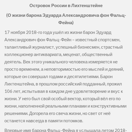
Островок России в Лихтенштейне
(О жизни барона
Эдуарда Александровича фон Фальц-
Фейна)
17 ноября 2018-го года ушёл из жизни барон Эдуард
Александрович фон Фальц-Фейн – известный спортсмен,
талантливый журналист, успешный бизнесмен, страстный
коллекционер антиквариата, меценат, общественный
деятель. Век этого уникального человека измеряется не
просто временем, а неповторимостью его мыслей и деяний,
которые он совершал годами и десятилетиями. Барон
Лихтенштейна, в прошлом российский подданный, прожил
106 лет, испытывая в каждом дне удовлетворение и вкус к
жизни. У него был свой особый вектор, который вёл его по
жизни, наполненной реальными планами и конструктивными
решениями. Догорела его свеча жизни, но свет от неё
останется навсегда в памяти потомков.
Впервые имя барона Фальц-Фейна я услышала летом 2018-