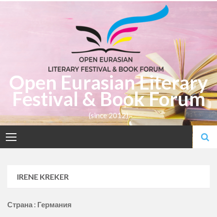
Skip
to
content
Open Eurasian Literary
Festival & Book Forum
(since 2012)
IRENE KREKER
Страна : Германия