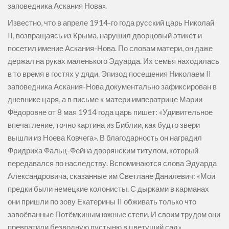
заповедника Аскания Нова».
Известно, что в апреле 1914-го года русский царь Николай
II, возвращаясь из Крыма, нарушил дворцовый этикет и
посетил имение Аскания-Нова. По словам матери, он даже
держал на руках маленького Эдуарда. Их семья находилась
в то время в гостях у дяди. Эпизод посещения Николаем II
заповедника Аскания-Нова документально зафиксирован в
дневнике царя, а в письме к матери императрице Марии
Фёдоровне от 8 мая 1914 года царь пишет: «Удивительное
впечатление, точно картина из Библии, как будто звери
вышли из Ноева Ковчега». В благодарность он наградил
Фридриха Фальц-Фейна дворянским титулом, который
передавался по наследству. Вспоминаются слова Эдуарда
Александровича, сказанные им Светлане Данилевич: «Мои
предки были немецкие колонисты. С дырками в карманах
они пришли по зову Екатерины II обживать только что
завоёванные Потёмкиным южные степи. И своим трудом они
превратили безводную пустыню в цветущий сад».