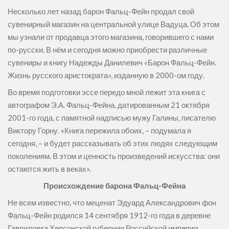
Несколько лет назад барон Фальц-Фейн продал свой
сувенирный магазин на центральной улице Вадуца. Об этом
мы узнали от продавца этого магазина, говорившего с нами
по-русски. В нём и сегодня можно приобрести различные
сувениры и книгу Надежды Данилевич «Барон Фальц-Фейн.
Жизнь русского аристократа», изданную в 2000-ом году.
Во время подготовки эссе передо мной лежит эта книга с
автографом Э.А. Фальц-Фейна, датированным 21 октября
2001-го года, с памятной надписью мужу Галины, писателю
Виктору Горну. «Книга пережила обоих, – подумала я
сегодня, – и будет рассказывать об этих людях следующим
поколениям. В этом и ценность произведений искусства: они
остаются жить в веках».
Происхождение барона Фальц-Фейна
Не всем известно, что меценат Эдуард Александрович фон
Фальц-Фейн родился 14 сентября 1912-го года в деревне
Гавриловка Херсонской губернии Российской империи