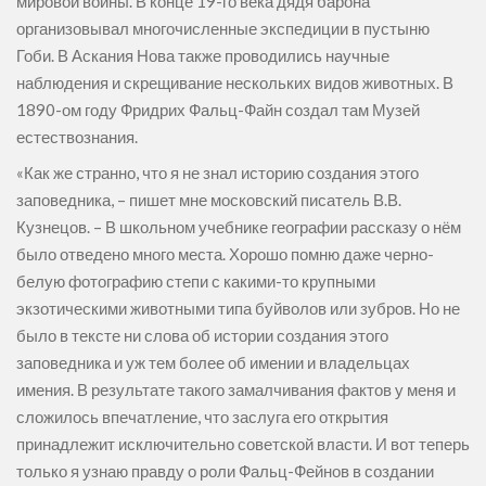
мировой войны. В конце 19-го века дядя барона
организовывал многочисленные экспедиции в пустыню
Гоби. В Аскания Нова также проводились научные
наблюдения и скрещивание нескольких видов животных. В
1890-ом году Фридрих Фальц-Файн создал там Музей
естествознания.
«Как же странно, что я не знал историю создания этого
заповедника, – пишет мне московский писатель В.В.
Кузнецов. – В школьном учебнике географии рассказу о нём
было отведено много места. Хорошо помню даже черно-
белую фотографию степи с какими-то крупными
экзотическими животными типа буйволов или зубров. Но не
было в тексте ни слова об истории создания этого
заповедника и уж тем более об имении и владельцах
имения. В результате такого замалчивания фактов у меня и
сложилось впечатление, что заслуга его открытия
принадлежит исключительно советской власти. И вот теперь
только я узнаю правду о роли Фальц-Фейнов в создании