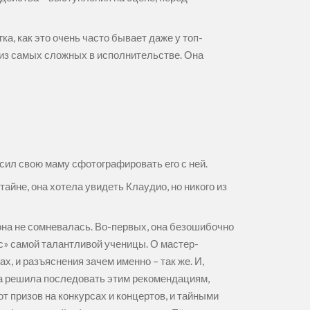
а, как это очень часто бывает даже у топ-
 из самых сложных в исполнительстве. Она
осил свою маму сфотографировать его с ней.
айне, она хотела увидеть Клаудио, но никого из
 она не сомневалась. Во-первых, она безошибочно
с» самой талантливой ученицы. О мастер-
, и разъяснения зачем именно – так же. И,
 она решила последовать этим рекомендациям,
 призов на конкурсах и концертов, и тайными