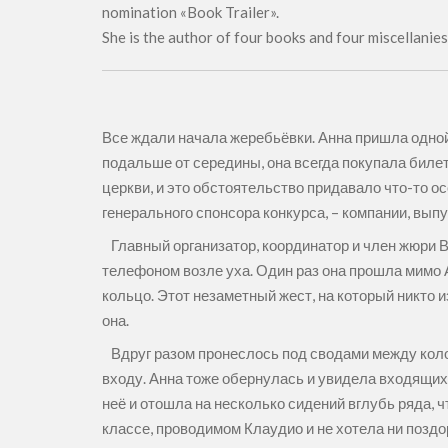
nomination «Book Trailer».
She is the author of four books and four miscellanie
Все ждали начала жеребьёвки. Анна пришла одной
подальше от середины, она всегда покупала билет
церкви, и это обстоятельство придавало что-то 
генерального спонсора конкурса, – компании, в
Главный организатор, координатор и член жюри Ви
телефоном возле уха. Один раз она прошла мимо 
кольцо. Этот незаметный жест, на который никто 
она.
Вдруг разом пронеслось под сводами между коло
входу. Анна тоже обернулась и увидела входящих
неё и отошла на несколько сидений вглубь ряда,
классе, проводимом Клаудио и не хотела ни поздо