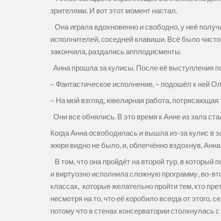
зрителями. И вот этот момент настал.
Она играла вдохновенно и свободно, у неё получал
исполнителей, соседней клавиши. Всё было чисто,
закончила, раздались апплодисменты.
Анна прошла за кулисы. После её выступления п
– Фантастическое исполнение, – подошёл к ней Ол
– На мой взгляд, ювелирная работа, потрясающая 
Они все обнялись. В это время к Анне из зала ст
Когда Анна освободилась и вышла из-за кулис в за
жюри видно не было, и, облегчённо вздохнув, Анн
В том, что она пройдёт на второй тур, в который
и виртуозно исполнила сложную программу, во-вт
классах, которые желательно пройти тем, кто пре
несмотря на то, что её коробило всегда от этого,
потому что в стенах консерватории столкнулась 