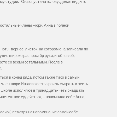
му студии. Она опустила голову, делая вид, что
ь остальные члены жюри. Анна в полной
ноты, вернее, листок, на котором она записала по
ио широко распростёр руки, и, обняв её,
месте со всеми остальными. После в
ё.
ся в конец ряда, потом также тихо в самый
 член жюри Игнасио сел за рояль сыграть в честь
й школе исполняют в тринадцать-четырнадцать
мпетентное судейство», – напомнила себе Анна,
насио (несмотря на напоминание самой себе