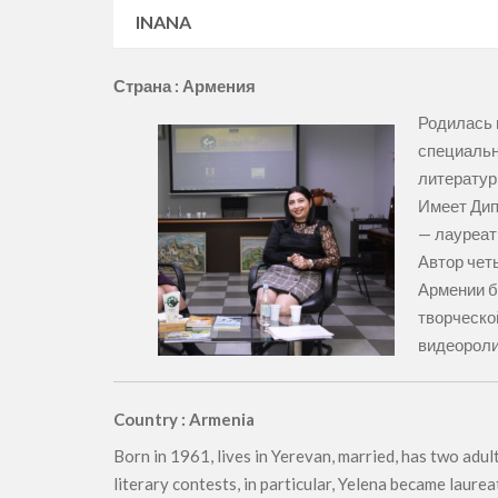
INANA
Страна : Армения
Родилась 
специальн
литератур
Имеет Дип
— лауреат
Автор чет
Армении б
творческо
видеороли
Country : Armenia
Born in 1961, lives in Yerevan, married, has two adu
literary contests, in particular, Yelena became laure