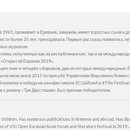
в 1961, проживает в Ереване, замужем, имеет взрослых сына и д
ости более 25 лет, преподавала. Первые рассказы появились лет 
ных журналах.
ломы, полученные как на республиканских, так и на международн
 «Открытой Евразии 2019».
ырёх книг и четырёх сборников, два из которых международные. Е
ыла написана в 2015 по просьбе Управления Верховного Комисса
й копилке и победа на кинофестивале ECG&Romford Film Festival
к к роману «Три Двустишия» был признан победителем.
lt children. Has numerous publications in Armenia and abroad. Has di
ate of VIII Open Eurasian book forum and literature festival in 2019.