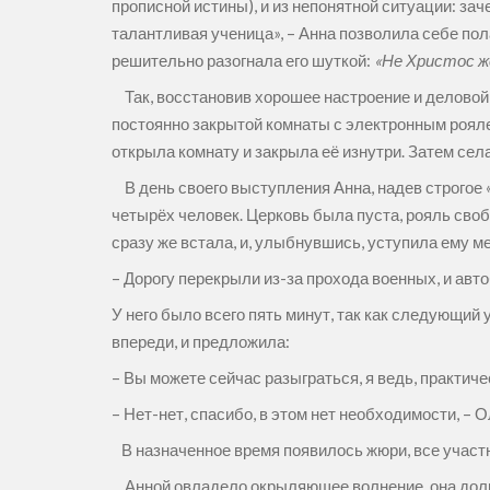
прописной истины), и из непонятной ситуации: за
талантливая ученица», – Анна позволила себе пол
решительно разогнала его шуткой:
«Не Христос ж
Так, восстановив хорошее настроение и деловой 
постоянно закрытой комнаты с электронным рояле
открыла комнату и закрыла её изнутри. Затем села
В день своего выступления Анна, надев строгое «
четырёх человек. Церковь была пуста, рояль свобо
сразу же встала, и, улыбнувшись, уступила ему м
– Дорогу перекрыли из-за прохода военных, и авт
У него было всего пять минут, так как следующий
впереди, и предложила:
– Вы можете сейчас разыграться, я ведь, практич
– Нет-нет, спасибо, в этом нет необходимости, – 
В назначенное время появилось жюри, все участ
Анной овладело окрыляющее волнение, она долгое