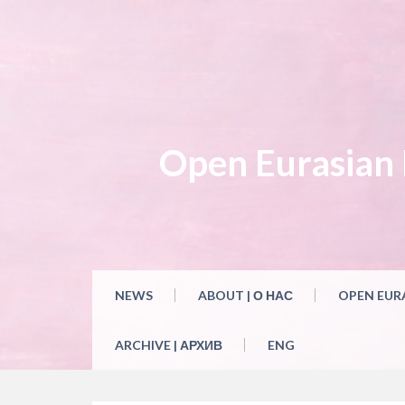
Skip
to
content
Open Eurasian L
NEWS
ABOUT | О НАС
OPEN EUR
ARCHIVE | АРХИВ
ENG