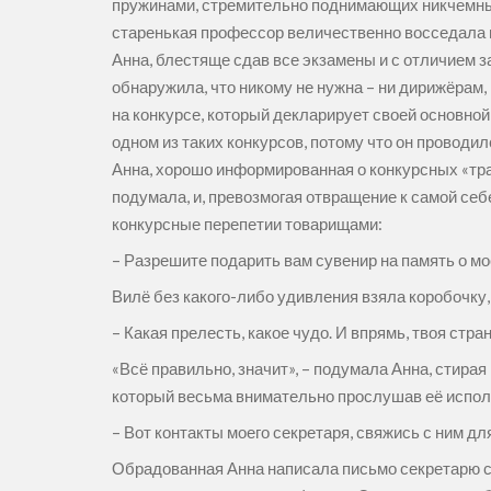
пружинами, стремительно поднимающих никчемных
старенькая профессор величественно восседала в
Анна, блестяще сдав все экзамены и с отличием
обнаружила, что никому не нужна – ни дирижёрам,
на конкурсе, который декларирует своей основн
одном из таких конкурсов, потому что он проводил
Анна, хорошо информированная о конкурсных «тра
подумала, и, превозмогая отвращение к самой себ
конкурсные перепетии товарищами:
– Разрешите подарить вам сувенир на память о м
Вилё без какого-либо удивления взяла коробочку, 
– Какая прелесть, какое чудо. И впрямь, твоя стран
«Всё правильно, значит», – подумала Анна, стира
который весьма внимательно прослушав её исполн
– Вот контакты моего секретаря, свяжись с ним дл
Обрадованная Анна написала письмо секретарю ср