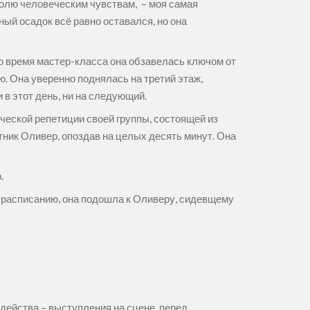
волю человеческим чувствам, – моя самая
ый осадок всё равно оставался, но она
о время мастер-класса она обзавелась ключом от
. Она уверенно поднялась на третий этаж,
 в этот день, ни на следующий.
ческой репетиции своей группы, состоящей из
стник Оливер, опоздав на целых десять минут. Она
.
о расписанию, она подошла к Оливеру, сидевщему
действа – выступления на сцене, перед