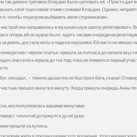
чем так демонстративно Клаудио было целовать её. «Просто дал 
аскать своё тщеславие этими словами Клаудио. Однако, неприятн
е я, чтобы поцелуем выдавать меня стражникам».
настрой она направилась в музыкальную школу репетировать. В
м и теперь ей не нужно было ждать часами очереди на репетицию
 за рояль, достала ноты и надела наушники. Ей никто не мешал ни
конкурсное» чёрное платье, пришла за полчаса до начала акусти
ден, она села и играла до тех пор, пока не появился первый уча
есто.
обус опоздал, – тяжело дыша после быстрого бега, сказал Оливер
 участник пришёл минута в минуту. Когда пришла очередь Анны п
ески, воспользовалась вашими минутами.
Оливер с теплотой дотронулся до её руки.
ники прошли за кулисы.
 время жила в предвкушении этот волнения, этого магического 