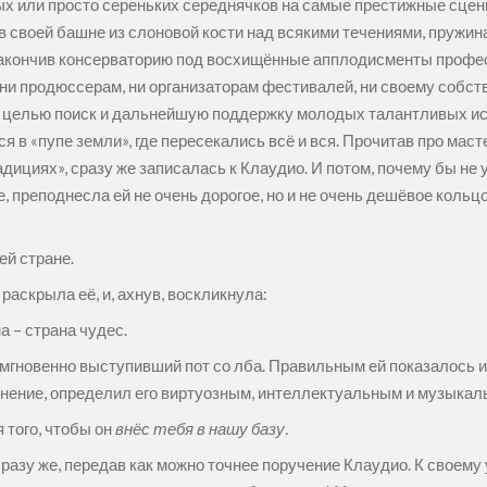
 или просто сереньких середнячков на самые престижные сцен
 своей башне из слоновой кости над всякими течениями, пружин
 закончив консерваторию под восхищённые апплодисменты профес
 ни продюссерам, ни организаторам фестивалей, ни своему собст
ой целью поиск и дальнейшую поддержку молодых талантливых ис
ся в «пупе земли», где пересекались всё и вся. Прочитав про ма
дициях», сразу же записалась к Клаудио. И потом, почему бы не
е, преподнесла ей не очень дорогое, но и не очень дешёвое кол
оей стране.
раскрыла её, и, ахнув, воскликнула:
а – страна чудес.
я мгновенно выступивший пот со лба. Правильным ей показалось 
ение, определил его виртуозным, интеллектуальным и музыкальн
я того, чтобы он
внёс тебя в нашу базу.
азу же, передав как можно точнее поручение Клаудио. К своему