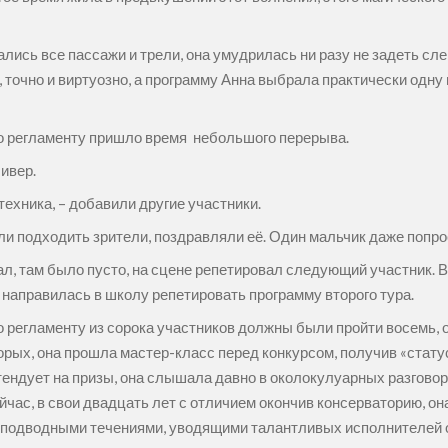
ись все пассажи и трели, она умудрилась ни разу не задеть слегк
 точно и виртуозно, а программу Анна выбрала практически одну
о регламенту пришло время небольшого перерыва.
ивер.
техника, – добавили другие участники.
али подходить зрители, поздравляли её. Один мальчик даже попр
л, там было пусто, на сцене репетировал следующий участник. Вт
а направилась в школу репетировать программу второго тура.
 по регламенту из сорока участников должны были пройти восемь,
орых, она прошла мастер-класс перед конкурсом, получив «стату
тендует на призы, она слышала давно в околокулуарных разговорах
 сейчас, в свои двадцать лет с отличием окончив консерваторию,
с подводными течениями, уводящими талантливых исполнителей от