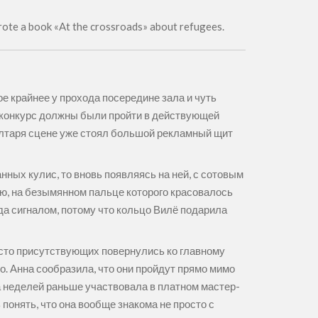
wrote a book «At the crossroads» about refugees.
е крайнее у прохода посередине зала и чуть
ам конкурс должны были пройти в действующей
алтаря сцене уже стоял большой рекламный щит
нных кулис, то вновь появляясь на ней, с сотовым
ю, на безымянном пальце которого красовалось
да сигналом, потому что кольцо Вилё подарила
сто присутствующих повернулись ко главному
. Анна сообразила, что они пройдут прямо мимо
а неделей раньше участвовала в платном мастер-
понять, что она вообще знакома не просто с