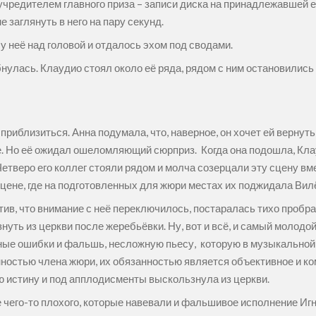
учредителем главного приза – записи диска на принадлежавшей е
е заглянуть в него на пару секунд.
у неё над головой и отдалось эхом под сводами.
нулась. Клаудио стоял около её ряда, рядом с ним остановилис
приблизиться. Анна подумала, что, наверное, он хочет ей вернуть 
. Но её ожидал ошеломляющий сюрприз. Когда она подошла, Клауд
 Четверо его коллег стояли рядом и молча созерцали эту сцену в
цене, где на подготовленных для жюри местах их поджидала Вил
, что внимание с неё переключилось, постаралась тихо пробрать
уть из церкви после жеребьёвки. Ну, вот и всё, и самый молодой
енные ошибки и фальшь, несложную пьесу, которую в музыкально
анностью члена жюри, их обязанностью является объективное и ко
ую истину и под апплодисменты выскользнула из церкви.
е чего-то плохого, которые навевали и фальшивое исполнение Иг