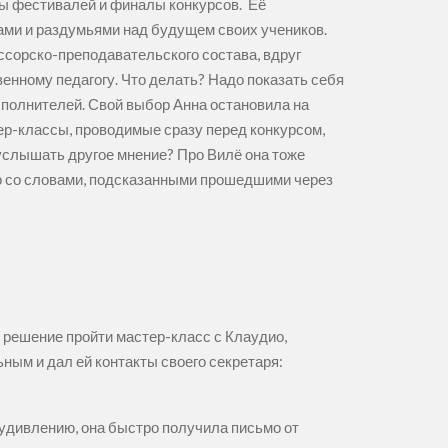
ы фестивалей и финалы конкурсов. Её
ами и раздумьями над будущем своих учеников.
сорско-преподавательского состава, вдруг
венному педагогу. Что делать? Надо показать себя
полнителей. Свой выбор Анна остановила на
стер-классы, проводимые сразу перед конкурсом,
 услышать другое мнение? Про Вилё она тоже
ьцо со словами, подсказанными прошедшими через
и решение пройти мастер-класс с Клаудио,
ым и дал ей контакты своего секретаря:
 удивлению, она быстро получила письмо от