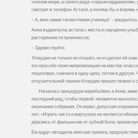
членом жюри, а своего рода «серым кардиналом», 
смотрит в телефон. Кстати, а почему бы и впрямь н
– А, моя самая талантливая ученица! – раздалось 
Анна вздрогнула, встала с места и смущённо улыб
растерянности произнесла:
– Здравствуйте.
Клаудио не только не отошёл, но и сделал ей знак 
его просьбе свою импровизацию на мастер-классе
поцеловал, сначала в одну щеку, потом в другую.
оглушительной тишине Клаудио прошествовал к с
Началась процедура жеребьёвки, а Анна, заметив
последний ряд, чтобы первой незаметно выскользн
окончания собрания. Он играл, допуская откров
лет. «Играть чисто и виртуозно не является обяз
дёргаясь от фальши как от зубной боли, прописн
Ею вдруг овладела неясная тревога, предчувстви