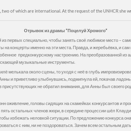
s, two of which are international. At the request of the UNHCR she 
Отрывок из драмы ”Поцелуй Хромого”
 из первых специально, чтобы занять своё любимое место – само
ы на концерты именно на эти места. Правда, и жеребьёвка, и с
особенное предконкурсному настроению. На преобразованной из 
ыпускающей музыкальные инструменты.
лё мелькала около сцены, то уходя с неё в глубь импровизирова
Анны и приветливо улыбнувшись, подмигнула ей, покачав ладонь
из присутствующих не обратил внимания, для Анны был своего ро
нн оживление, головы сидящих на скамейках конкурсантов и про
 пять остальных членов жюри, в середине процессии шёл Клаудио
 чтобы избежать неловкой ситуации. По предложению конкурса он
роваться с ним, ни не поздороваться. Зачем всем остальным дать 