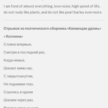
I am fond of almost everything, love noise, high speed of life,
do not realy like plants, and do not like pearl barley even more.
Отрывок из поэтического сборника «Капающая дрожь»
«
Колонна»
Словно впервые,
Смотрю в последний раз,
Когда немые,
Шагают мимо нас.
С закрытым ртом,
Не поднимая глаз,
Сошлись в одном
Шагаем через раз.
Ветер в спину дышит,