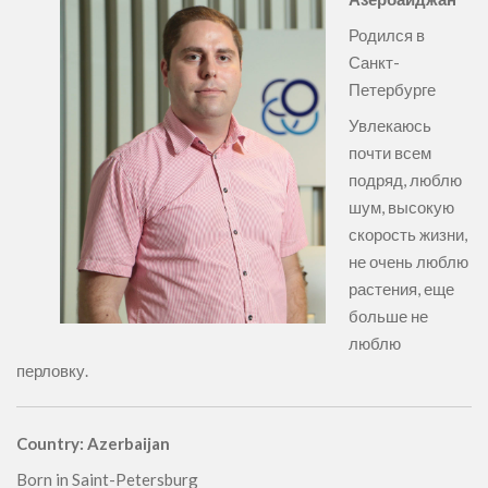
Родился в
Санкт-
Петербурге
Увлекаюсь
почти всем
подряд, люблю
шум, высокую
скорость жизни,
не очень люблю
растения, еще
больше не
люблю
перловку.
Country: Azerbaijan
Born in Saint-Petersburg