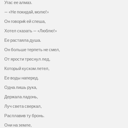
Угас ее алмаз.
— «Не покидай, молю!»
Он говориk ей спеша,
Хотел сказать — «Люблю!»
Ее растаяла душа.
Он больше терпеть не смел,
От ярости треснул лед,
Который куском летел,
Ее воды наперед.
Одна лишь рука,
Держала ладонь,
Луч света сверкал,
Расплавив ту бронь.
Они на земле,