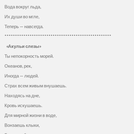
Вода вокруг льда,
Их души во мгле,
Теперь — навсегда.
***************************************************
«Aкульи слезы»
Ты непокорность морей.
Океанов, рек,
Иногда — людей.
Страх всем живым внушаешь.
Находясь на дне,
Кровь искушаешь.
Для мирной жизни в воде,
Вонзаешь клыки,