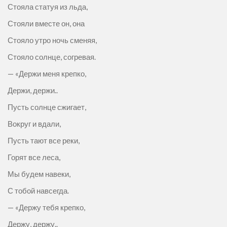
Стояла статуя из льда,
Стояли вместе он, она
Стояло утро ночь сменяя,
Стояло солнце, согревая.
— «Держи меня крепко,
Держи, держи..
Пусть солнце сжигает,
Вокруг и вдали,
Пусть тают все реки,
Горят все леса,
Мы будем навеки,
С тобой навсегда.
— «Держу тебя крепко,
Держу, держу..