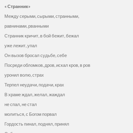
«
Странник»
Между серыми, сырыми, странными,
равнинами, рванными
Странник кричит, в бой бежит, бежал
уже лежит, упал
Он вызов бросал судьбе, себе
Посреди обломков, дров, искал кров, в ров
уронил волю, страх
Терпел неудачи, подачи, крах
В храме ждал, желал, жаждал
не спал, не стал
молиться, с Богом порвал
Гордость пинал, поднял, принял