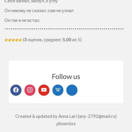
Себя загнал, загнул, к углу
Он никому не сказал, сам не узнал
Он так и не встал.
**********************************************************
(
3
оценок, среднее:
5,00
из 5)
Follow us
Created & updated by Anna Lari (any-2792@mail.ru)
phoeniixx