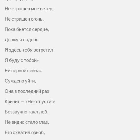
Не страшен мне ветер,
Не страшен огонь,
Пока бьется сердце,
Держу я ладонь.
Я здесь тебя встретил
Я буду с тобой»
Ей первой сейчас
Суждено уйти,
Она в последний раз
Кричит — «Не отпусти!»
Беззвучно таял лоб,
Не видно стало глаз,
Его схватил озноб,