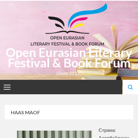
Skip
to
content
Open Eurasian Literary
Festival & Book Forum
(since 2012)
HAAS MAOF
Страна:
Азербайджан