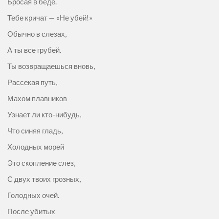
Бросая в беде.
Тебе кричат — «Не убей!»
Обычно в слезах,
А ты все грубей.
Ты возвращаешься вновь,
Рассекая путь,
Махом плавников
Узнает ли кто-нибудь,
Что синяя гладь,
Холодных морей
Это скопление слез,
С двух твоих грозных,
Голодных очей.
После убитых