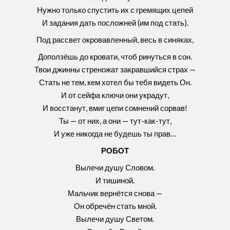
Нужно только спустить их с гремящих цепей
И задания дать посложней (им под стать).
Под рассвет окровавленный, весь в синяках,
Доползёшь до кровати, чтоб ринуться в сон.
Твои джинны стреножат закравшийся страх —
Стать не тем, кем хотел бы тебя видеть Он.
И от сейфа ключи они украдут,
И восстанут, вмиг цепи сомнений сорвав!
Ты — от них, а они — тут-как-тут,
И уже никогда не будешь ты прав…
РОБОТ
Вылечи душу Словом.
И тишиной.
Мальчик вернётся снова —
Он обречён стать мной.
Вылечи душу Светом.