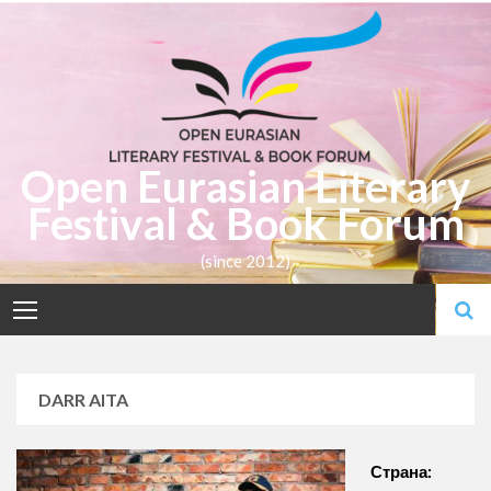
Skip
to
content
Open Eurasian Literary
Festival & Book Forum
(since 2012)
DARR AITA
Страна: