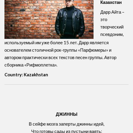
Казахстан
Дарр Айта –
это
творческий
псевдоним,
используемый им уже более 15 лет. Дарр является
основателем столичной рок-группы «Парфюмеры» и
автором практически всех текстов песен группы. Автор
сборника «Рифмоплетка».
Country: Kazakhstan
ДЖИННЫ
В сейфе мозга заперты джинны идей,
Что готовы сады из пустыни ваять: