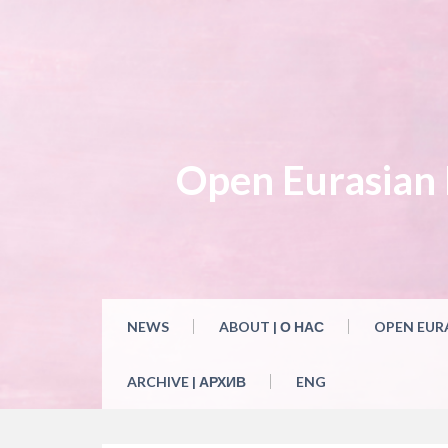
Skip
to
content
Open Eurasian L
NEWS
ABOUT | О НАС
OPEN EUR
ARCHIVE | АРХИВ
ENG