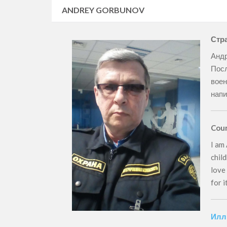
ANDREY GORBUNOV
Стра
Андр
Посл
воен
напи
Coun
I am
child
love
for 
Илл