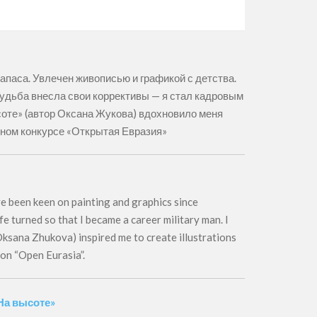
паса. Увлечен живописью и графикой с детства.
удьба внесла свои коррективы — я стал кадровым
оте» (автор Оксана Жукова) вдохновило меня
дном конкурсе «Открытая Евразия»
ave been keen on painting and graphics since
ife turned so that I became a career military man. I
Oksana Zhukova) inspired me to create illustrations
ion “Open Eurasia”.
На высоте»