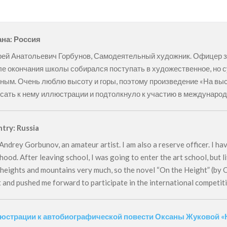
на: Россия
ей Анатольевич Горбунов, Самодеятельный художник. Офицер за
е окончания школы собирался поступать в художественное, но с
ным. Очень люблю высоту и горы, поэтому произведение «На выс
сать к нему иллюстрации и подтолкнуло к участию в междунаро
try: Russia
 Andrey Gorbunov, an amateur artist. I am also a reserve officer. I h
hood. After leaving school, I was going to enter the art school, but l
 heights and mountains very much, so the novel “On the Height” (by 
it and pushed me forward to participate in the international competit
юстрации к автобиографической повести Оксаны Жуковой «